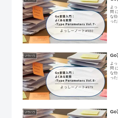
よっ
問 
な仕
った
Go
ノウハウ
よっ
問 
な仕
った
Go
ノウハウ