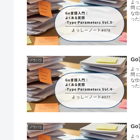
よっ
問 
な仕
った
Go
ノウハウ
よっ
問 
な仕
った
Go
ノウハウ
よっ