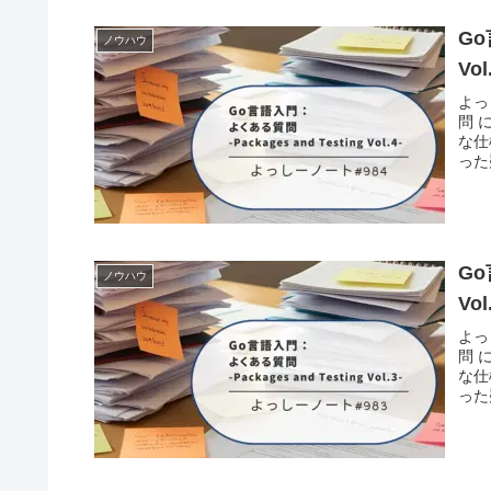
Go
ノウハウ
Vol
よっ
問 
な仕
った
Go
ノウハウ
Vol
よっ
問 
な仕
った