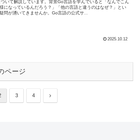
について解説しています。背景Go言語を学んでいると「なんでこん
様になっているんだろう？」「他の言語と違うのはなぜ？」とい
疑問が湧いてきませんか。Go言語の公式サ...
2025.10.12
のページ
次
2
3
4
へ