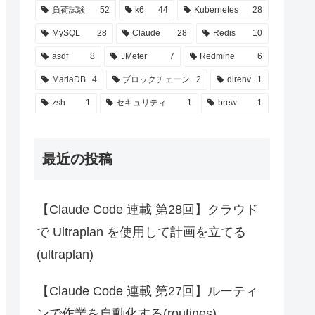
負荷試験
52
k6
44
Kubernetes
28
MySQL
28
Claude
28
Redis
10
asdf
8
JMeter
7
Redmine
6
MariaDB
4
ブロックチェーン
2
direnv
1
zsh
1
セキュリティ
1
brew
1
最近の投稿
【Claude Code 連載 第28回】クラウド
で Ultraplan を使用して計画を立てる
(ultraplan)
【Claude Code 連載 第27回】ルーティ
ンで作業を自動化する(routines)