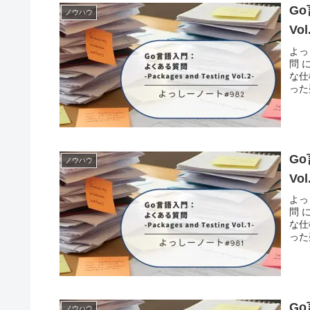
Go
ノウハウ
Vol
よっ
問 
な仕
った
Go
ノウハウ
Vol
よっ
問 
な仕
った
Go
ノウハウ