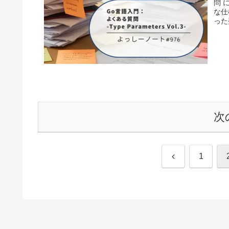
問 
な仕
った
次
前
1
へ