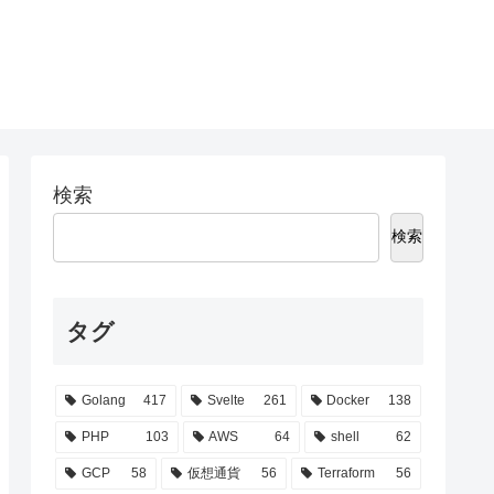
検索
検索
タグ
Golang
417
Svelte
261
Docker
138
PHP
103
AWS
64
shell
62
GCP
58
仮想通貨
56
Terraform
56