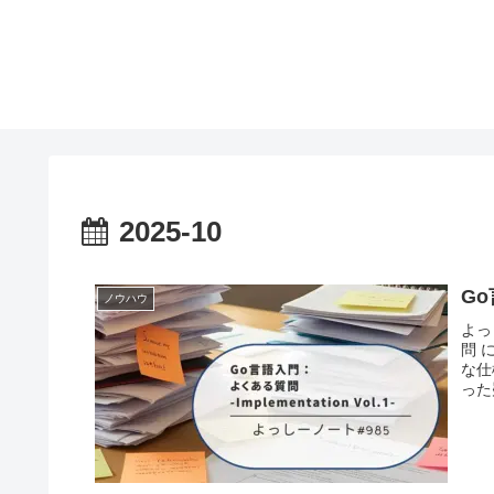
2025-10
Go
ノウハウ
よっ
問 
な仕
った