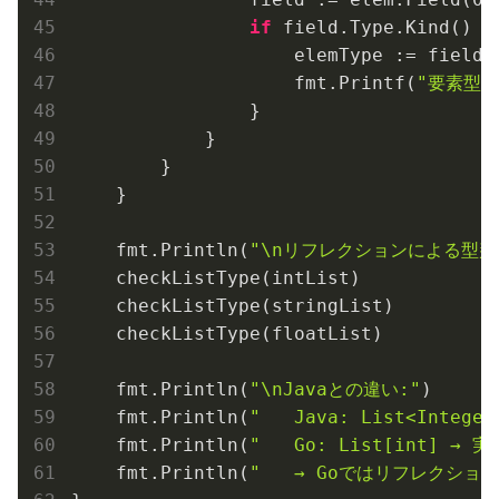
if
 field.Type.Kind() =
                    elemType := field.T
                    fmt.Printf(
"要素型は 
                }

            }

        }

    }

    fmt.Println(
"\nリフレクションによる型判
    checkListType(intList)

    checkListType(stringList)

    checkListType(floatList)

    fmt.Println(
"\nJavaとの違い:"
)

    fmt.Println(
"   Java: List<Integ
    fmt.Println(
"   Go: List[int] → 
    fmt.Println(
"   → Goではリフレクシ