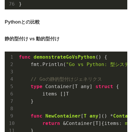
Pythonとの比較
静的型付け vs 動的型付け
func
demonstrateGoVsPython
()
 {

    fmt.Println(
"Go vs Python: 型システ
// Goの静的型付けジェネリクス
type
 Container[T any] 
struct
 {

        items []T

    }

func
NewContainer
[
T
any
]
()
 *
Contai
return
 &Container[T]{items: 
ma
    }
