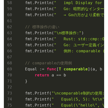
    fmt.Println(
"   impl Display for P
    fmt.Println(
"   Go: 暗黙的なインター
    fmt.Println(
"   → Goの方がより柔軟で
// 標準操作の違い
    fmt.Println(
"\n標準操作:"
)

    fmt.Println(
"   Rust: std::cmp::O
    fmt.Println(
"   Go: ユーザー定義イン
    fmt.Println(
"   例外: comparable 
// comparableの使用例
    Equal := 
func
[
T
comparable
]
(a, b T
return
 a == b

    }

    fmt.Printf(
"\ncomparable制約の使用:\
    fmt.Printf(
"   Equal(5, 5): %t\n"
,
    fmt.Printf(
"   Equal(\"hello\", \"