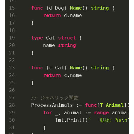
func
(d Dog)
Name
()
string
 {

return
 d.name

    }

type
 Cat 
struct
 {

        name 
string
    }

func
(c Cat)
Name
()
string
 {

return
 c.name

    }

// ジェネリック関数
    ProcessAnimals := 
func
[
T
Animal
]
(a
for
 _, animal := 
range
 animals 
            fmt.Printf(
"   動物: %s\n"
,
        }
