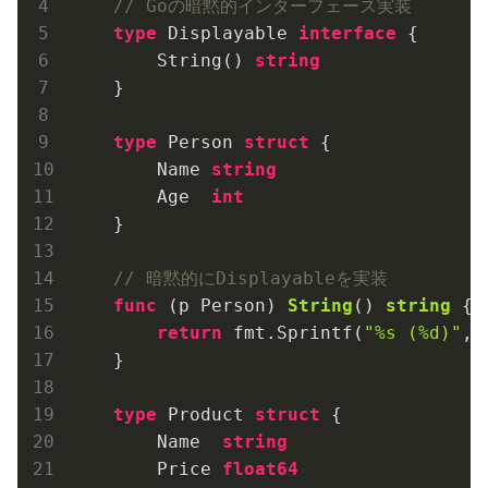
// Goの暗黙的インターフェース実装
type
 Displayable 
interface
 {

        String() 
string
    }

type
 Person 
struct
 {

        Name 
string
        Age  
int
    }

// 暗黙的にDisplayableを実装
func
(p Person)
String
()
string
 {

return
 fmt.Sprintf(
"%s (%d)"
, 
    }

type
 Product 
struct
 {

        Name  
string
        Price 
float64