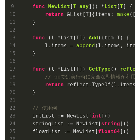
func
NewList
[
T
any
]
()
 *
List
[
T
]
 {

return
 &List[T]{items: 
make
([]
    }

func
(l *List[T])
Add
(item T)
 {

        l.items = 
append
(l.items, item)
    }

func
(l *List[T])
GetType
()
reflec
// Goでは実行時に完全な型情報が利用
return
 reflect.TypeOf(l.items)

    }

// 使用例
    intList := NewList[
int
]()

    stringList := NewList[
string
]()

    floatList := NewList[
float64
]()
