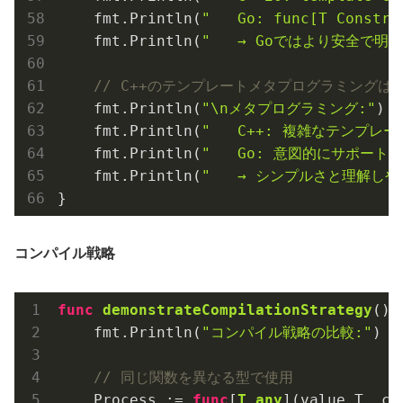
    fmt.Println(
"   Go: func[T Const
    fmt.Println(
"   → Goではより安全で明
// C++のテンプレートメタプログラミングは
    fmt.Println(
"\nメタプログラミング:"
)

    fmt.Println(
"   C++: 複雑なテンプレ
    fmt.Println(
"   Go: 意図的にサポート
    fmt.Println(
"   → シンプルさと理解し
コンパイル戦略
func
demonstrateCompilationStrategy
()
 {
    fmt.Println(
"コンパイル戦略の比較:"
)

// 同じ関数を異なる型で使用
    Process := 
func
[
T
any
]
(value T, co