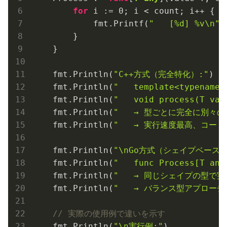
for
 i := 
0
; i < count; i++ {

            fmt.Printf(
"   [%d] %v\n"
,
        }

    }

    fmt.Println(
"C++方式（完全特化）:"
)

    fmt.Println(
"   template<typename 
    fmt.Println(
"   void process(T val
    fmt.Println(
"   → 型ごとに完全に別々
    fmt.Println(
"   → 実行速度最高、コード
    fmt.Println(
"\nGo方式（シェイプベース）
    fmt.Println(
"   func Process[T any
    fmt.Println(
"   → 同じシェイプの型で実
    fmt.Println(
"   → バランス型アプローチ
// 実際の使用例で違いを示す
    fmt.Println(
"\n実行例:"
)
