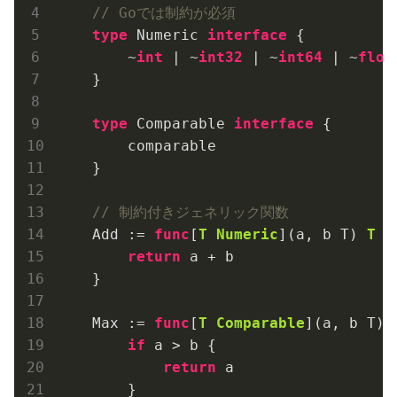
// Goでは制約が必須
type
 Numeric 
interface
 {

        ~
int
 | ~
int32
 | ~
int64
 | ~
floa
    }

type
 Comparable 
interface
 {

        comparable

    }

// 制約付きジェネリック関数
    Add := 
func
[
T
Numeric
]
(a, b T)
T
 {

return
 a + b

    }

    Max := 
func
[
T
Comparable
]
(a, b T)
if
 a > b {

return
 a

        }
