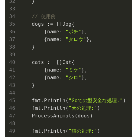
    }

// 使用例
    dogs := []Dog{

        {name: 
"ポチ"
},

        {name: 
"タロウ"
},

    }

    cats := []Cat{

        {name: 
"ミケ"
},

        {name: 
"シロ"
},

    }

    fmt.Println(
"Goでの型安全な処理:"
)

    fmt.Println(
"犬の処理:"
)

    ProcessAnimals(dogs)

    fmt.Println(
"猫の処理:"
)
