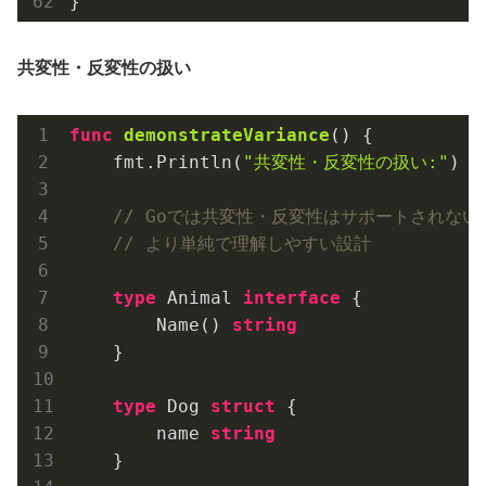
共変性・反変性の扱い
func
demonstrateVariance
()
 {

    fmt.Println(
"共変性・反変性の扱い:"
)

// Goでは共変性・反変性はサポートされない
// より単純で理解しやすい設計
type
 Animal 
interface
 {

        Name() 
string
    }

type
 Dog 
struct
 {

        name 
string
    }
