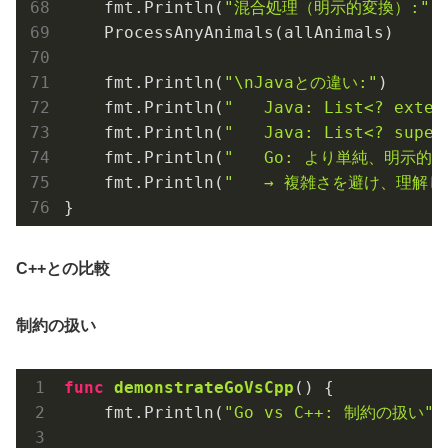
    fmt.Println(
"混合処理（明示的変換）:"
)

    ProcessAnyAnimals(allAnimals)

    fmt.Println(
"\nJavaとの違い:"
)

    fmt.Println(
"   Java: List<? exte
    fmt.Println(
"   Java: List<? supe
    fmt.Println(
"   Go: より単純、明示的
    fmt.Println(
"   → 複雑さを避け、理解
C++との比較
制約の扱い
func
demonstrateGoVsCpp
()
 {

    fmt.Println(
"Go vs C++: 制約の扱い"
)
