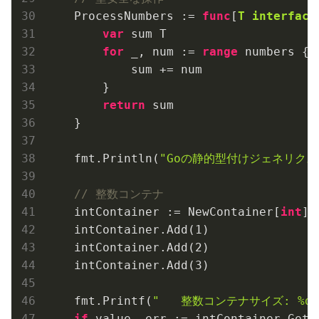
    ProcessNumbers := 
func
[
T
interface
var
 sum T

for
 _, num := 
range
 numbers {

            sum += num

        }

return
 sum

    }

    fmt.Println(
"Goの静的型付けジェネリクス
// 整数コンテナ
    intContainer := NewContainer[
int
]()
    intContainer.Add(
1
)

    intContainer.Add(
2
)

    intContainer.Add(
3
)

    fmt.Printf(
"   整数コンテナサイズ: %d\
if
 value, err := intContainer.Get(