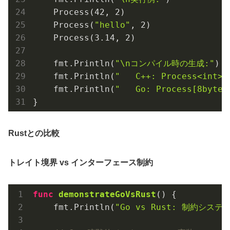
    Process(
42
, 
2
)

    Process(
"hello"
, 
2
)

    Process(
3.14
, 
2
)

    fmt.Println(
"\nコンパイル時の生成:"
)

    fmt.Println(
"   C++: Process<int>,
    fmt.Println(
"   Go: Process[8byte
Rustとの比較
トレイト境界 vs インターフェース制約
func
demonstrateGoVsRust
()
 {

    fmt.Println(
"Go vs Rust: 制約システ