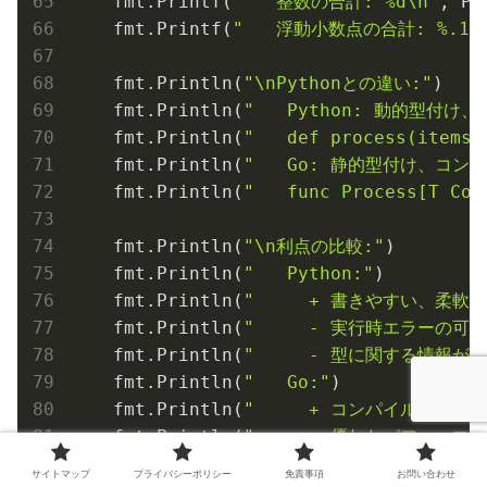
    fmt.Printf(
"   整数の合計: %d\n"
, Pr
    fmt.Printf(
"   浮動小数点の合計: %.1f\
    fmt.Println(
"\nPythonとの違い:"
)

    fmt.Println(
"   Python: 動的型付け
    fmt.Println(
"   def process(ite
    fmt.Println(
"   Go: 静的型付け、コン
    fmt.Println(
"   func Process[T Con
    fmt.Println(
"\n利点の比較:"
)

    fmt.Println(
"   Python:"
)

    fmt.Println(
"     + 書きやすい、柔軟"
)
    fmt.Println(
"     - 実行時エラーの可能
    fmt.Println(
"     - 型に関する情報が
    fmt.Println(
"   Go:"
)

    fmt.Println(
"     + コンパイル時の型
    fmt.Println(
"     + 優れたパフォーマン
    fmt.Println(
"     + 明確な型制約"
)

サイトマップ
プライバシーポリシー
免責事項
お問い合わせ