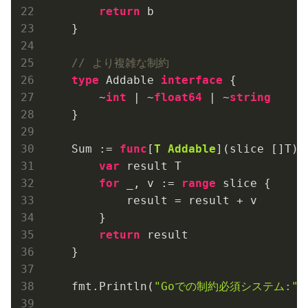
return
 b

    }

// より複雑な制約
type
 Addable 
interface
 {

        ~
int
 | ~
float64
 | ~
string
    }

    Sum := 
func
[
T
Addable
]
(slice []T)
var
 result T

for
 _, v := 
range
 slice {

            result = result + v

        }

return
 result

    }

    fmt.Println(
"Goでの制約必須システム:"
)
