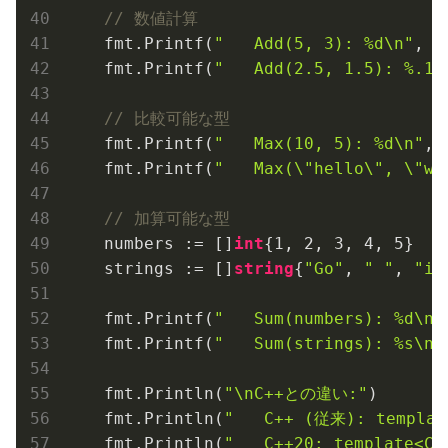
// 数値計算
    fmt.Printf(
"   Add(5, 3): %d\n"
, A
    fmt.Printf(
"   Add(2.5, 1.5): %.1f
// 比較可能な型
    fmt.Printf(
"   Max(10, 5): %d\n"
, 
    fmt.Printf(
"   Max(\"hello\", \"wo
// 加算可能な型
    numbers := []
int
{
1
, 
2
, 
3
, 
4
, 
5
}

    strings := []
string
{
"Go"
, 
" "
, 
"is
    fmt.Printf(
"   Sum(numbers): %d\n"
    fmt.Printf(
"   Sum(strings): %s\n"
    fmt.Println(
"\nC++との違い:"
)

    fmt.Println(
"   C++ (従来): templa
    fmt.Println(
"   C++20: template<