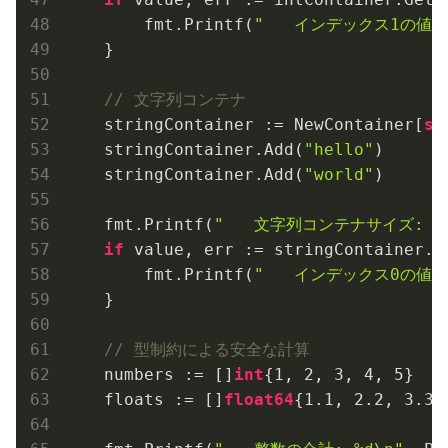
        fmt.Printf(
"   インデックス1の値: 
    }

// 文字列コンテナ
    stringContainer := NewContainer[
st
    stringContainer.Add(
"hello"
)

    stringContainer.Add(
"world"
)

    fmt.Printf(
"   文字列コンテナサイズ: %d
if
 value, err := stringContainer.G
        fmt.Printf(
"   インデックス0の値: 
    }

// 型制約による安全な計算
    numbers := []
int
{
1
, 
2
, 
3
, 
4
, 
5
}

    floats := []
float64
{
1.1
, 
2.2
, 
3.3
}
