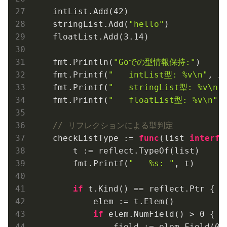
    intList.Add(
42
)

    stringList.Add(
"hello"
)

    floatList.Add(
3.14
)

    fmt.Println(
"Goでの型情報保持:"
)

    fmt.Printf(
"   intList型: %v\n"
, i
    fmt.Printf(
"   stringList型: %v\n"
    fmt.Printf(
"   floatList型: %v\n"
,
// リフレクションによる型判定
    checkListType := 
func
(list 
interfa
        t := reflect.TypeOf(list)

        fmt.Printf(
"   %s: "
, t)

if
 t.Kind() == reflect.Ptr {

            elem := t.Elem()

if
 elem.NumField() > 
0
 {

                field := elem.Field(
0
)
