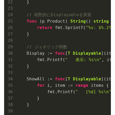
    }

// 暗黙的にDisplayableを実装
func
(p Product)
String
()
string
 {

return
 fmt.Sprintf(
"%s: $%.2f"
    }

// ジェネリック関数
    Display := 
func
[
T
Displayable
]
(ite
        fmt.Printf(
"   表示: %s\n"
, ite
    }

    ShowAll := 
func
[
T
Displayable
]
(ite
for
 i, item := 
range
 items {

            fmt.Printf(
"   [%d] %s\n"
,
        }

    }
