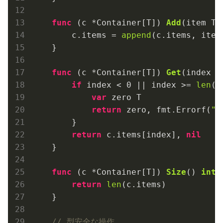
func
(c *Container[T])
Add
(item T)
        c.items = 
append
(c.items, item)
    }

func
(c *Container[T])
Get
(index 
i
if
 index < 
0
 || index >= 
len
(c
var
 zero T

return
 zero, fmt.Errorf(
"i
        }

return
 c.items[index], 
nil
    }

func
(c *Container[T])
Size
()
int
 {
return
len
(c.items)

    }

// 型安全な操作