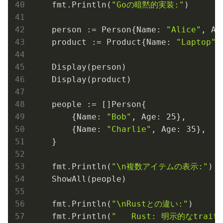
    fmt.Println(
"Goの暗黙的実装:"
)

    person := Person{Name: 
"Alice"
, Ag
    product := Product{Name: 
"Laptop"
,
    Display(person)

    Display(product)

    people := []Person{

        {Name: 
"Bob"
, Age: 
25
},

        {Name: 
"Charlie"
, Age: 
35
},

    }

    fmt.Println(
"\n複数アイテムの表示:"
)

    ShowAll(people)

    fmt.Println(
"\nRustとの違い:"
)

    fmt.Println(
"   Rust: 明示的なtrai