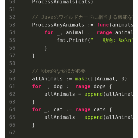
    ProcessAnimals(cats)

// Javaのワイルドカードに相当する機能を
    ProcessAnyAnimals := 
func
(animals 
for
 _, animal := 
range
 animals 
            fmt.Printf(
"   動物: %s\n"
,
        }

    }

// 明示的な変換が必要
    allAnimals := 
make
([]Animal, 
0
)

for
 _, dog := 
range
 dogs {

        allAnimals = 
append
(allAnimals,
    }

for
 _, cat := 
range
 cats {

        allAnimals = 
append
(allAnimals,
    }
