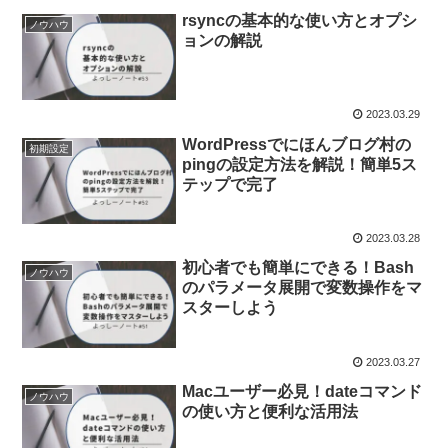
rsyncの基本的な使い方とオプシ
ノウハウ
ョンの解説
2023.03.29
WordPressでにほんブログ村の
初期設定
pingの設定方法を解説！簡単5ス
テップで完了
2023.03.28
初心者でも簡単にできる！Bash
ノウハウ
のパラメータ展開で変数操作をマ
スターしよう
2023.03.27
Macユーザー必見！dateコマンド
ノウハウ
の使い方と便利な活用法