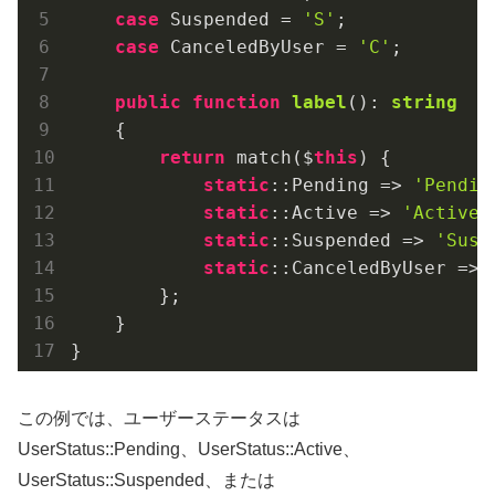
case
 Suspended = 
'S'
;

case
 CanceledByUser = 
'C'
;

public
function
label
(
): 
string
{

return
 match($
this
) {

static
::
Pending
 =>
'Pendin
static
::
Active
 =>
'Active'
static
::
Suspended
 =>
'Susp
static
::
CanceledByUser
 =>
        };

    }

}
この例では、ユーザーステータスは
UserStatus::Pending、UserStatus::Active、
UserStatus::Suspended、または