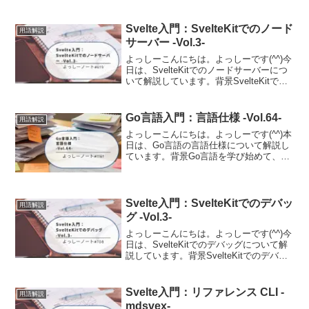
Svelte入門：SvelteKitでのノード
用語解説
サーバー -Vol.3-
よっしーこんにちは。よっしーです(^^)今
日は、SvelteKitでのノードサーバーにつ
いて解説しています。背景SvelteKitでの
ノードサーバーについて調査する機会が
ありましたので、その時の内容を備忘と
して記事に残しました。ノードサーバ...
Go言語入門：言語仕様 -Vol.64-
用語解説
よっしーこんにちは。よっしーです(^^)本
日は、Go言語の言語仕様について解説し
ています。背景Go言語を学び始めて、公
式の「The Go Programming Language
Specification(言語仕様書)」を開いてみた
ものの...
Svelte入門：SvelteKitでのデバッ
用語解説
グ -Vol.3-
よっしーこんにちは。よっしーです(^^)今
日は、SvelteKitでのデバッグについて解
説しています。背景SvelteKitでのデバッ
グについて調査する機会がありましたの
で、その時の内容を備忘として記事に残
しました。GoogleChrome...
Svelte入門：リファレンス CLI -
用語解説
mdsvex-