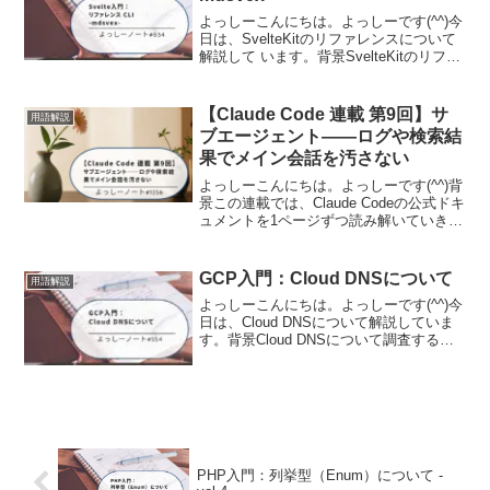
よっしーこんにちは。よっしーです(^^)今
日は、SvelteKitのリファレンスについて
解説して います。背景SvelteKitのリファ
レンスについて調査する機会がありまし
たので、その時の内容を備忘として記事
に残しました。CLIツール（sv...
【Claude Code 連載 第9回】サ
用語解説
ブエージェント——ログや検索結
果でメイン会話を汚さない
よっしーこんにちは。よっしーです(^^)背
景この連載では、Claude Codeの公式ドキ
ュメントを1ページずつ読み解いていきま
す。公式ドキュメントは情報が網羅され
ている分、「結局どの機能を、どんな場
面で使えばいいのか」は自分で考える必
GCP入門：Cloud DNSについて
用語解説
要が...
よっしーこんにちは。よっしーです(^^)今
日は、Cloud DNSについて解説していま
す。背景Cloud DNSについて調査する機
会がありましたので、その時の内容を備
忘として記事に残しました。Cloud DNS
とはCloud DNSは、Go...
PHP入門：列挙型（Enum）について -