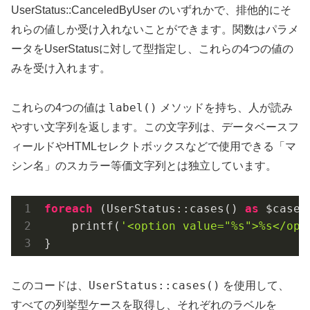
UserStatus::CanceledByUser のいずれかで、排他的にそ
れらの値しか受け入れないことができます。関数はパラメ
ータをUserStatusに対して型指定し、これらの4つの値の
みを受け入れます。
label()
これらの4つの値は
メソッドを持ち、人が読み
やすい文字列を返します。この文字列は、データベースフ
ィールドやHTMLセレクトボックスなどで使用できる「マ
シン名」のスカラー等価文字列とは独立しています。
foreach
 (UserStatus::cases() 
as
 $case) 
    printf(
'<option value="%s">%s</opt
}
UserStatus::cases()
このコードは、
を使用して、
すべての列挙型ケースを取得し、それぞれのラベルを