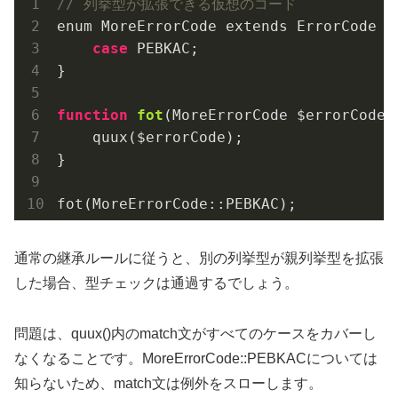
// 列挙型が拡張できる仮想のコード
enum MoreErrorCode extends ErrorCode {

case
 PEBKAC;

}

function
fot
(MoreErrorCode $errorCode)
    quux($errorCode);

}

fot(MoreErrorCode::PEBKAC);
通常の継承ルールに従うと、別の列挙型が親列挙型を拡張
した場合、型チェックは通過するでしょう。
問題は、quux()内のmatch文がすべてのケースをカバーし
なくなることです。MoreErrorCode::PEBKACについては
知らないため、match文は例外をスローします。