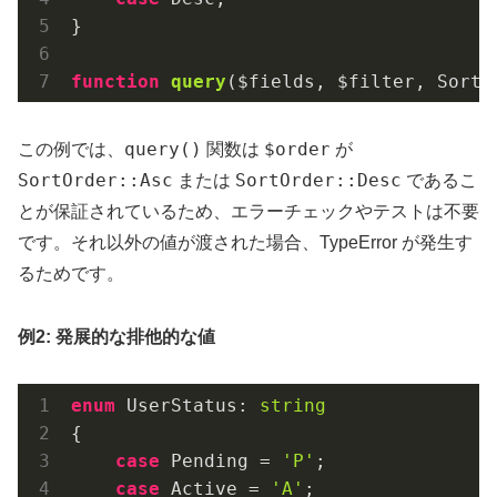
}

function
query
($fields, $filter, SortO
query()
$order
この例では、
関数は
が
SortOrder::Asc
SortOrder::Desc
または
であるこ
とが保証されているため、エラーチェックやテストは不要
です。それ以外の値が渡された場合、TypeError が発生す
るためです。
例2: 発展的な排他的な値
enum
 UserStatus: 
string
{

case
 Pending = 
'P'
;

case
 Active = 
'A'
;
