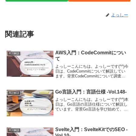
よっしー
関連記事
AWS入門：CodeCommitについ
用語解説
て
よっしーこんにちは。よっしーです(^^)今
日は、CodeCommitについて解説してい
ます。背景CodeCommitについて調査す
る機会がありましたので、その時の内容
を備忘として記事に残しました。
CodeCommitとはCodeCommit...
Go言語入門：言語仕様 -Vol.148-
用語解説
よっしーこんにちは。よっしーです(^^)本
日は、Go言語の言語仕様について解説し
ています。背景Go言語を学び始めて、公
式の「The Go Programming Language
Specification(言語仕様書)」を開いてみた
ものの...
Svelte入門：SvelteKitでのSEO -
用語解説
Vol.10-