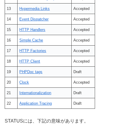
13
Hypermedia Links
Accepted
14
Event Dispatcher
Accepted
15
HTTP Handlers
Accepted
16
Simple Cache
Accepted
17
HTTP Factories
Accepted
18
HTTP Client
Accepted
19
PHPDoc tags
Draft
20
Clock
Accepted
21
Internationalization
Draft
22
Application Tracing
Draft
STATUSには、下記の意味があります。