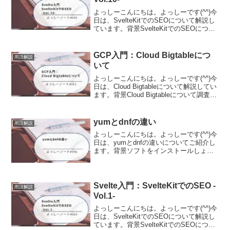
よっしーこんにちは。よっしーです(^^)今
日は、SvelteKitでのSEOについて解説し
ています。背景SvelteKitでのSEOについ
て調査する機会がありましたので、その
時の内容を備忘として記事に残しまし
た。手動でのセットアップAMPペ...
GCP入門：Cloud Bigtableにつ
用語解説
いて
よっしーこんにちは。よっしーです(^^)今
日は、Cloud Bigtableについて解説してい
ます。背景Cloud Bigtableについて調査す
る機会がありましたので、その時の内容
を備忘として記事に残しました。Cloud
Bigtable...
yumとdnfの違い
用語解説
よっしーこんにちは。よっしーです(^^)今
日は、yumとdnfの違いについてご紹介し
ます。背景ソフトをインストールしょう
としたときに、dnfというコマンドでイン
ストールしたので、その時の備忘として
この記事に残しました。yumとdnfの違い
R...
Svelte入門：SvelteKitでのSEO -
用語解説
Vol.1-
よっしーこんにちは。よっしーです(^^)今
日は、SvelteKitでのSEOについて解説し
ています。背景SvelteKitでのSEOについ