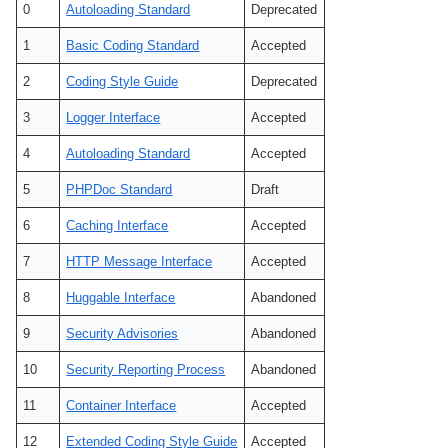
0
Autoloading Standard
Deprecated
1
Basic Coding Standard
Accepted
2
Coding Style Guide
Deprecated
3
Logger Interface
Accepted
4
Autoloading Standard
Accepted
5
PHPDoc Standard
Draft
6
Caching Interface
Accepted
7
HTTP Message Interface
Accepted
8
Huggable Interface
Abandoned
9
Security Advisories
Abandoned
10
Security Reporting Process
Abandoned
11
Container Interface
Accepted
12
Extended Coding Style Guide
Accepted