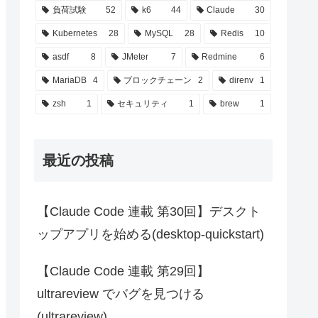
負荷試験
52
k6
44
Claude
30
Kubernetes
28
MySQL
28
Redis
10
asdf
8
JMeter
7
Redmine
6
MariaDB
4
ブロックチェーン
2
direnv
1
zsh
1
セキュリティ
1
brew
1
最近の投稿
【Claude Code 連載 第30回】デスクト
ップアプリを始める(desktop-quickstart)
【Claude Code 連載 第29回】
ultrareview でバグを見つける
(ultrareview)