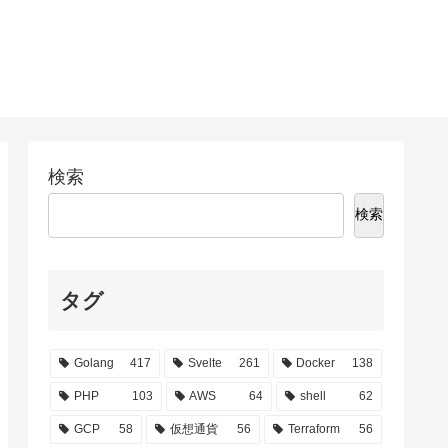
検索
検索
タグ
Golang
417
Svelte
261
Docker
138
PHP
103
AWS
64
shell
62
GCP
58
仮想通貨
56
Terraform
56