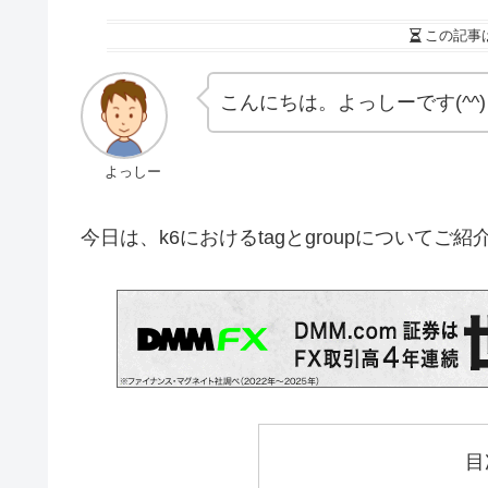
この記事
こんにちは。よっしーです(^^)
よっしー
今日は、k6におけるtagとgroupについてご
目