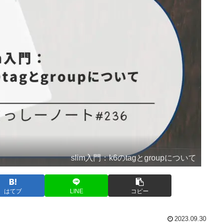
slim入門：k6のtagとgroupについて
はてブ
LINE
コピー
2023.09.30