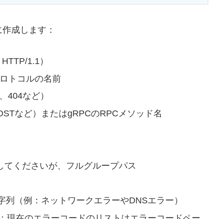
に作成します：
TTP/1.1）
サブプロトコルの名前
0、404など）
、POSTなど）またはgRPCのRPCメソッド名
照してくださいが、フルグループパス
む文字列（例：ネットワークエラーやDNSエラー）
する番号；現在のエラーコードのリストはエラーコードペー