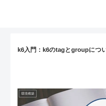
k6入門：k6のtagとgroupにつ
環境構築