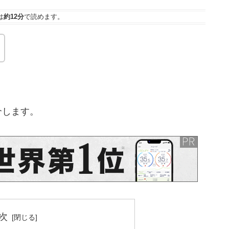
は
約12分
で読めます。
紹介します。
次