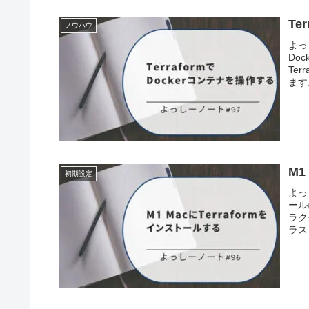
Te
ノウハウ
よっ
Do
Te
ます。
M1
初期設定
よっ
ール
ラク
ラス