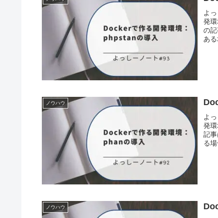
よっ
発環
の記
ある
Do
ノウハウ
よっ
発環
記事
る場
Do
ノウハウ