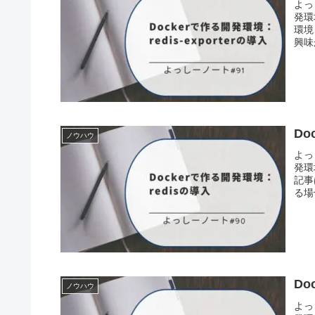
よっ
発環
環境
興味
Do
ノウハウ
よっ
発環
記事
る場
Do
ノウハウ
よっ