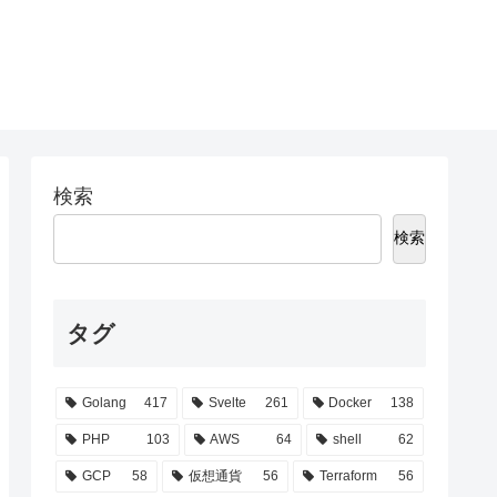
検索
検索
タグ
Golang
417
Svelte
261
Docker
138
PHP
103
AWS
64
shell
62
GCP
58
仮想通貨
56
Terraform
56