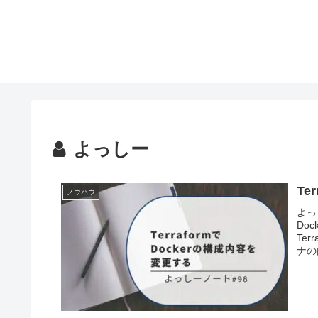
よっしー
Te
ノウハウ
よっ
Do
Te
ナの