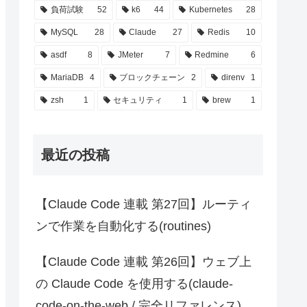
負荷試験
52
k6
44
Kubernetes
28
MySQL
28
Claude
27
Redis
10
asdf
8
JMeter
7
Redmine
6
MariaDB
4
ブロックチェーン
2
direnv
1
zsh
1
セキュリティ
1
brew
1
最近の投稿
【Claude Code 連載 第27回】ルーティ
ンで作業を自動化する(routines)
【Claude Code 連載 第26回】ウェブ上
の Claude Code を使用する(claude-
code-on-the-web / 完全リファレンス)