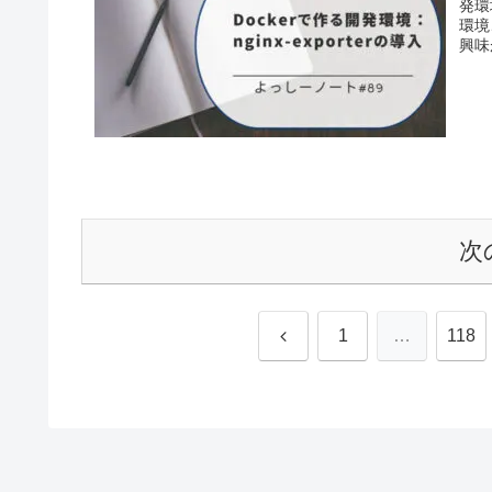
発環
環境
興味
次
前
1
…
118
へ