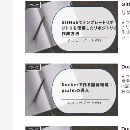
G
ノウハウ
リ
よっ
トリ
作成
ジト
Do
ノウハウ
よっ
発環
の記
ある
Do
ノウハウ