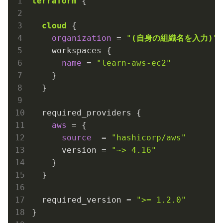
terraform
 {

cloud
 {

organization
 = 
"
(自身の組織名を入力)
"
    workspaces {

name
 = 
"learn-aws-ec2"
    }

  }

  required_providers {

aws
 = {

source
  = 
"hashicorp/aws"
      version = 
"~> 4.16"
    }

  }

  required_version = 
">= 1.2.0"
}
