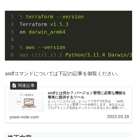
%
terraform --version     
Terraform
v1.5.3
on
darwin_arm64
%
aws --version      
aws-cli/2.13.2
Python/3.11.4 Darwin/22
asdfコマンドについては下記の記事を御覧ください。
asdfとは何か？ バージョン管理に必要な機能を
簡単に提供するツール
よっしーこんちには。よっしーです(^^)今日は、「asdf」
というバージョン管理ツールを紹介します。みなさんは、
プログラミング言語をインストールするときに複数バージ
ョンをインストールして使用しないといけないといった状
況になったことはないでし...
2023.03.18
yossi-note.com