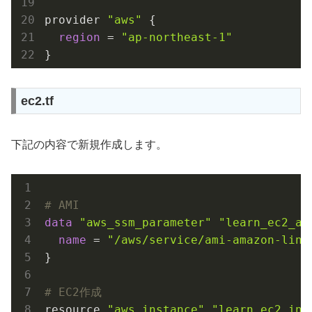
provider 
"aws"
 {

region
 = 
"ap-northeast-1"
ec2.tf
下記の内容で新規作成します。
# AMI
data
"aws_ssm_parameter"
"learn_ec2_am
name
 = 
"/aws/service/ami-amazon-linu
}

# EC2作成
resource 
"aws_instance"
"learn_ec2_ins