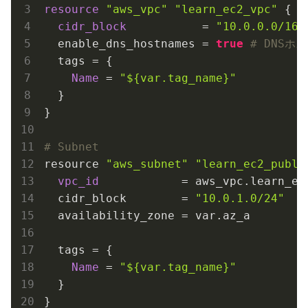
resource
"aws_vpc"
"learn_ec2_vpc"
 {

cidr_block
           = 
"10.0.0.0/16"
  enable_dns_hostnames = 
true
# DNSホ
  tags = {

Name
 = 
"
${var.tag_name}
"
  }

}

# Subnet
resource 
"aws_subnet"
"learn_ec2_publi
vpc_id
            = aws_vpc.learn_ec2
  cidr_block        = 
"10.0.1.0/24"
  availability_zone = var.az_a

  tags = {

Name
 = 
"
${var.tag_name}
"
  }

}
