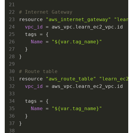
# Internet Gateway
resource 
"aws_internet_gateway"
"learn
vpc_id
 = aws_vpc.learn_ec2_vpc.id

  tags = {

Name
 = 
"
${var.tag_name}
"
  }

}

# Route table
resource 
"aws_route_table"
"learn_ec2_
vpc_id
 = aws_vpc.learn_ec2_vpc.id

  tags = {

Name
 = 
"
${var.tag_name}
"
  }

}
