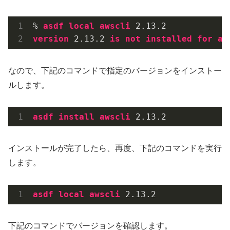
% 
asdf
local
awscli
 2
.13
.2
version
 2
.13
.2
is
not
installed
for
aw
なので、下記のコマンドで指定のバージョンをインストー
ルします。
asdf
install
awscli
 2
.13
.2
インストールが完了したら、再度、下記のコマンドを実行
します。
asdf
local
awscli
 2
.13
.2
下記のコマンドでバージョンを確認します。