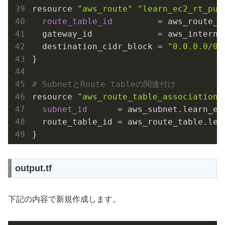
resource 
"aws_route"
"learn_ec2_rt_pub
route_table_id
         = aws_route_t
  gateway_id             = aws_internet
  destination_cidr_block = 
"0.0.0.0/0"
}

# SubnetとRoute tableの関連付け
resource 
"aws_route_table_association"
subnet_id
      = aws_subnet.learn_ec
  route_table_id = aws_route_table.lear
output.tf
下記の内容で新規作成します。