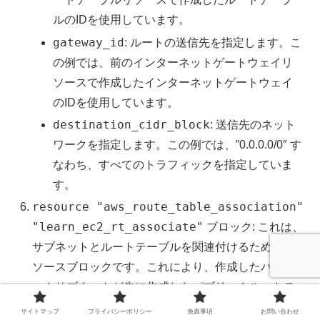
ルのIDを使用しています。
gateway_id
: ルートの送信先を指定します。こ
の例では、前のインターネットゲートウェイリ
ソースで作成したインターネットゲートウェイ
のIDを使用しています。
destination_cidr_block
: 送信先のネット
ワークを指定します。この例では、”0.0.0.0/0″ す
なわち、すべてのトラフィックを指定していま
す。
resource "aws_route_table_association"
"learn_ec2_rt_associate"
ブロック: これは、
サブネットとルートテーブルを関連付けるためのリ
ソースブロックです。これにより、作成したパブリ
ックサブネットが先に作成したパブリックルートテ
ーブルを使用できるようになります。
サイトマップ
プライバシーポリシー
免責事項
お問い合わせ