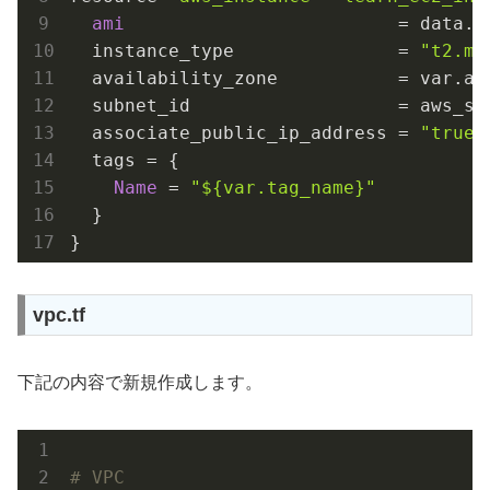
ami
                         = data.a
  instance_type               = 
"t2.mi
  availability_zone           = var.az_
  subnet_id                   = aws_su
  associate_public_ip_address = 
"true"
  tags = {

Name
 = 
"
${var.tag_name}
"
  }

}
vpc.tf
下記の内容で新規作成します。
# VPC