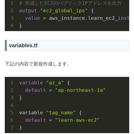
# 作成したEC2のパブリックIPアドレスを出力
output
"ec2_global_ips"
 {

value
 = aws_instance.learn_ec2_
insta
}
variables.tf
下記の内容で新規作成します。
variable
"az_a"
 {

default
 = 
"ap-northeast-1a"
}

variable 
"tag_name"
 {

default
 = 
"learn-aws-ec2"
}