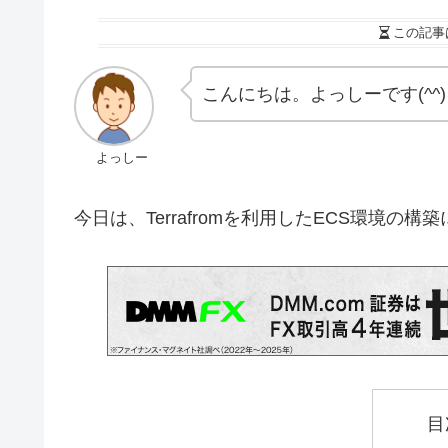
この記事
こんにちは。よっしーです(^^)
よっしー
今日は、Terrafromを利用したECS環境の
目