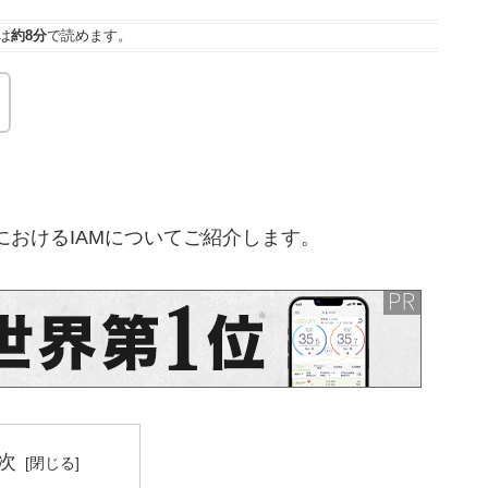
は
約8分
で読めます。
構築におけるIAMについてご紹介します。
次