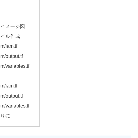
提
景
築イメージ図
ァイル作成
am/iam.tf
am/output.tf
am/variables.tf
説
am/iam.tf
am/output.tf
am/variables.tf
わりに