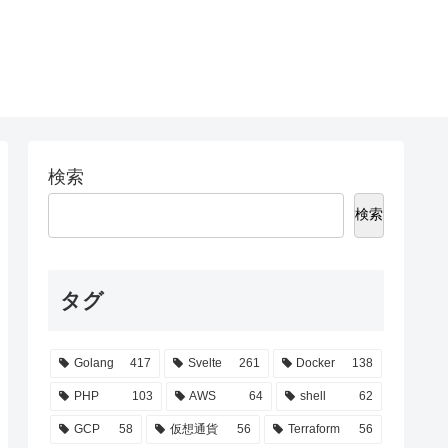
検索
検索
タグ
Golang
417
Svelte
261
Docker
138
PHP
103
AWS
64
shell
62
GCP
58
仮想通貨
56
Terraform
56