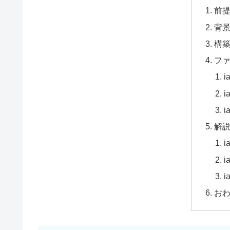
前
背
構
フ
i
i
i
解
i
i
i
お