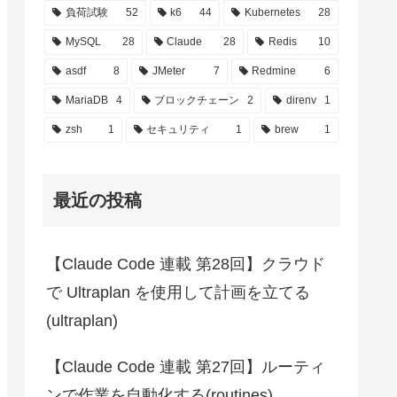
負荷試験
52
k6
44
Kubernetes
28
MySQL
28
Claude
28
Redis
10
asdf
8
JMeter
7
Redmine
6
MariaDB
4
ブロックチェーン
2
direnv
1
zsh
1
セキュリティ
1
brew
1
最近の投稿
【Claude Code 連載 第28回】クラウド
で Ultraplan を使用して計画を立てる
(ultraplan)
【Claude Code 連載 第27回】ルーティ
ンで作業を自動化する(routines)