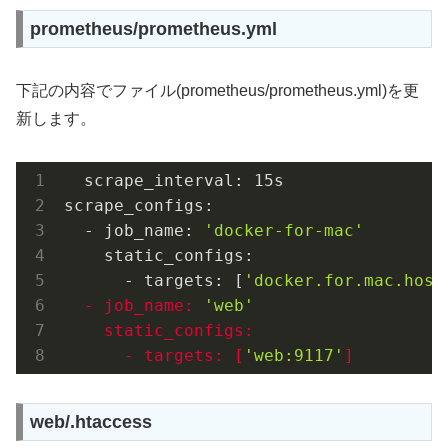
prometheus/prometheus.yml
下記の内容でファイル(prometheus/prometheus.yml)を更
新します。
  scrape_interval: 15s

scrape_configs:

  - job_name: 
'docker-for-mac'
    static_configs:

      - targets: [
'docker.for.mac.host
  - job_name: 
'web'
    static_configs:

      - targets: [
'
w
e
b
:9117'
]
web/.htaccess