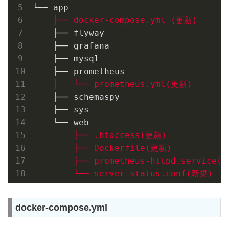
└── app

    ├── flyway

    ├── grafana

    ├── mysql

    ├── schemaspy

    ├── sys

        ├── .htaccess(更新)

        ├── Dockerfile(更新)

        ├── prometheus-httpd.service(新
docker-compose.yml