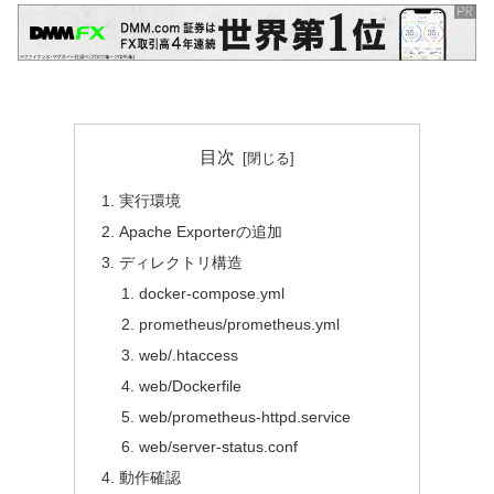
目次
実行環境
Apache Exporterの追加
ディレクトリ構造
docker-compose.yml
prometheus/prometheus.yml
web/.htaccess
web/Dockerfile
web/prometheus-httpd.service
web/server-status.conf
動作確認