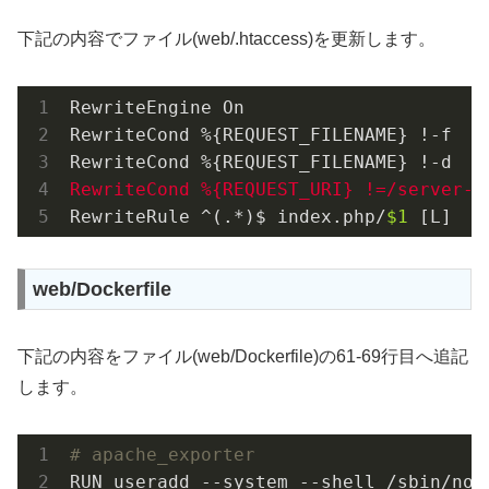
下記の内容でファイル(web/.htaccess)を更新します。
RewriteEngine On

RewriteCond %{REQUEST_FILENAME} !-f

RewriteRule ^(.*)$ index.php/
$1
 [L]
web/Dockerfile
下記の内容をファイル(web/Dockerfile)の61-69行目へ追記
します。
# apache_exporter
RUN useradd --system --shell /sbin/nolo