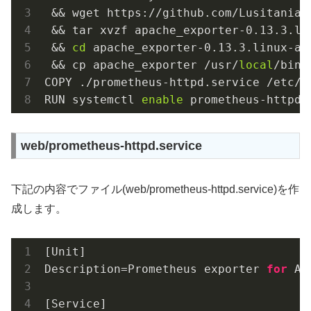
 && wget https://github.com/Lusitaniae
 && tar xvzf apache_exporter-0.13.3.lin
 && 
cd
 apache_exporter-0.13.3.linux-amd
 && cp apache_exporter /usr/
local
/bin/

COPY ./prometheus-httpd.service /etc/s
RUN systemctl 
enable
 prometheus-httpd
web/prometheus-httpd.service
下記の内容でファイル(web/prometheus-httpd.service)を作
成します。
[Unit]

Description=Prometheus exporter 
for
 Ap
[Service]
