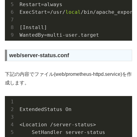
Restart=always

ExecStart=/usr/
local
/bin/apache_export
[Install]

WantedBy=multi-user.target
web/server-status.conf
下記の内容でファイル(web/prometheus-httpd.service)を作
成します。
ExtendedStatus On

<Location /server-status>

    SetHandler server-status
