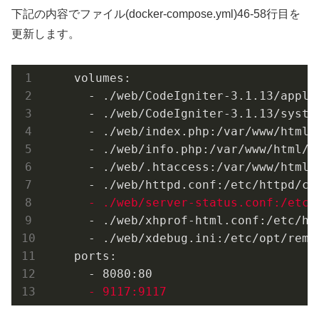
下記の内容でファイル(docker-compose.yml)46-58行目を
更新します。
    volumes:

      - ./web/CodeIgniter-3.1.13/appli
      - ./web/CodeIgniter-3.1.13/system
      - ./web/index.php:/var/www/html/i
      - ./web/info.php:/var/www/html/in
      - ./web/.htaccess:/var/www/html/.
      - ./web/xhprof-html.conf:/etc/ht
      - ./web/xdebug.ini:/etc/opt/remi/
    ports:

      - 9117:9117