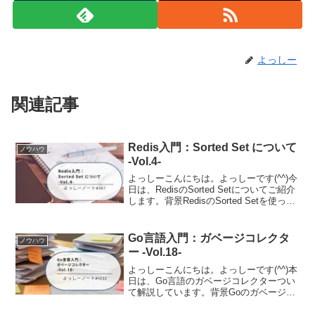
よっしー
関連記事
Redis入門：Sorted Set について
ノウハウ
-Vol.4-
よっしーこんにちは。よっしーです(^^)今
日は、RedisのSorted Setについてご紹介
します。背景RedisのSorted Setを使った
ランキングを実装する機会があったの
で、そのときの内容を備忘として残して
います。動作環境について...
Go言語入門：ガベージコレクタ
ノウハウ
ー -Vol.18-
よっしーこんにちは。よっしーです(^^)本
日は、Go言語のガベージコレクターつい
て解説しています。背景Goのガベージコ
レクター（GC）は、多くの開発者にとっ
て「ブラックボックス」のような存在で