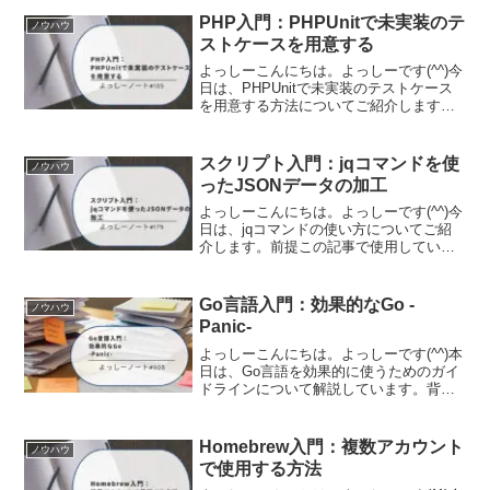
す。メモリ管理を自動で行ってくれる便
PHP入門：PHPUnitで未実装のテ
ノウハウ
利な仕組みで...
ストケースを用意する
よっしーこんにちは。よっしーです(^^)今
日は、PHPUnitで未実装のテストケース
を用意する方法についてご紹介します。
前提この記事は下記の記事をベースにし
ています。背景新しいテストケースクラ
スの作成に取り組む場合は、次のような
スクリプト入門：jqコマンドを使
ノウハウ
空のテストメ...
ったJSONデータの加工
よっしーこんにちは。よっしーです(^^)今
日は、jqコマンドの使い方についてご紹
介します。前提この記事で使用している
jqコマンドのバージョンは下記になりま
す。% jq --versionjq-1.6jqコマンドは下記
のコマンドでインストール...
Go言語入門：効果的なGo -
ノウハウ
Panic-
よっしーこんにちは。よっしーです(^^)本
日は、Go言語を効果的に使うためのガイ
ドラインについて解説しています。背景
Go言語を学び始めて、より良いコードを
書きたいと思い、Go言語の公式ドキュメ
ント「Effective Go」を知りました。こ...
Homebrew入門：複数アカウント
ノウハウ
で使用する方法