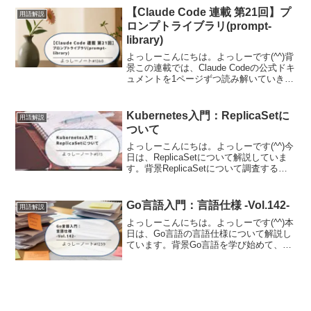
面で使えばいいのか」は自分で考える必
【Claude Code 連載 第21回】プ
用語解説
要が...
ロンプトライブラリ(prompt-
library)
よっしーこんにちは。よっしーです(^^)背
景この連載では、Claude Codeの公式ドキ
ュメントを1ページずつ読み解いていきま
す。公式ドキュメントは情報が網羅され
ている分、「結局どの機能を、どんな場
面で使えばいいのか」は自分で考える必
Kubernetes入門：ReplicaSetに
用語解説
要が...
ついて
よっしーこんにちは。よっしーです(^^)今
日は、ReplicaSetについて解説していま
す。背景ReplicaSetについて調査する機
会がありましたので、その時の内容を備
忘として記事に残しました。ReplicaSet
とはKubernetes...
Go言語入門：言語仕様 -Vol.142-
用語解説
よっしーこんにちは。よっしーです(^^)本
日は、Go言語の言語仕様について解説し
ています。背景Go言語を学び始めて、公
式の「The Go Programming Language
Specification(言語仕様書)」を開いてみた
ものの...