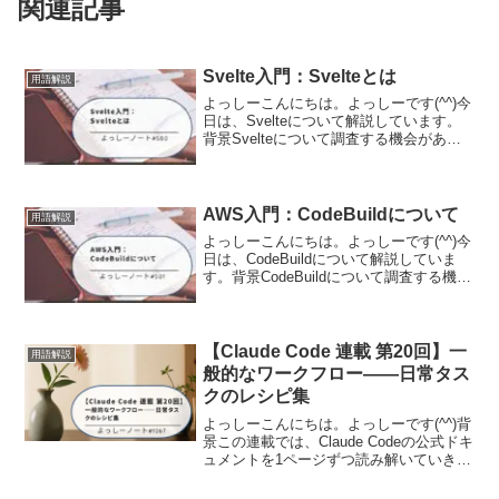
関連記事
Svelte入門：Svelteとは
用語解説
よっしーこんにちは。よっしーです(^^)今
日は、Svelteについて解説しています。
背景Svelteについて調査する機会があり
ましたので、その時の内容を備忘として
記事に残しました。Svelteとははい、
Svelteについて説明いたします。S...
AWS入門：CodeBuildについて
用語解説
よっしーこんにちは。よっしーです(^^)今
日は、CodeBuildについて解説していま
す。背景CodeBuildについて調査する機会
がありましたので、その時の内容を備忘
として記事に残しました。CodeBuildとは
CodeBuildは、AW...
【Claude Code 連載 第20回】一
用語解説
般的なワークフロー——日常タス
クのレシピ集
よっしーこんにちは。よっしーです(^^)背
景この連載では、Claude Codeの公式ドキ
ュメントを1ページずつ読み解いていきま
す。公式ドキュメントは情報が網羅され
ている分、「結局どの機能を、どんな場