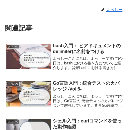
よっしー
関連記事
bash入門： ヒアドキュメントの
ノウハウ
delimiterに名前をつける
よっしーこんにちは。よっしーです(^^)今
日は、bashにおける書き方についてご紹
介します。背景bashにおける書き方につ
いて調査する機会がありましたので、そ
の備忘として残しています。ヒアドキュ
メントとはヒアドキュメント（Here
Go言語入門：統合テストのカバ
ノウハウ
Docu...
レッジ -Vol.6-
よっしーこんにちは。よっしーです(^^)本
日は、Go言語の.統合テストのカバレッジ
ついて解説しています。背景Go言語でテ
ストを書いていると、「go test -
coverprofileでカバレッジが取れるのは知
っているけど、統合テストのカバ...
シェル入門：curlコマンドを使っ
ノウハウ
た動作確認