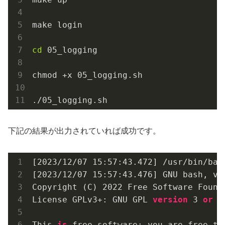
make login

cd
 05_logging

chmod +x 05_logging.sh

./05_logging.sh
下記の結果が出力されていれば成功です。
[2023/12/07 15:57:43.472] /usr/bin/bash
[2023/12/07 15:57:43.476] GNU bash, ve
Copyright (C) 
2022
 Free Software Founda
License GPLv3+: GNU GPL 
version
3
or
 l
This 
is
 free software; you are free to