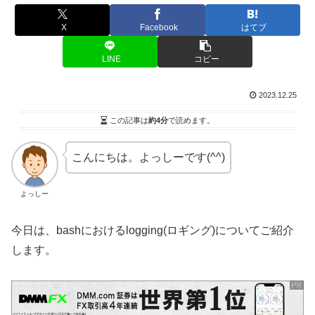
X
Facebook
はてブ
LINE
コピー
2023.12.25
この記事は
約4分
で読めます。
こんにちは。よっしーです(^^)
よっしー
今日は、bashにおけるlogging(ロギング)についてご紹介
します。