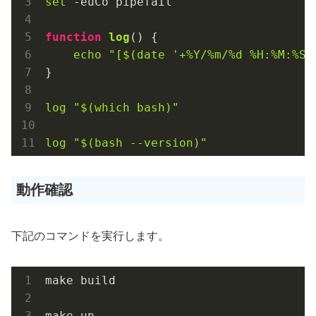
set
 -euCo pipefail

function
log
() {

echo
"[
$(date '+%Y/%m/%d %H:%M:%S.
}

log
"
$(which bash)
"
log
"
$(bash --version)
"
動作確認
下記のコマンドを実行します。
make build

make up
