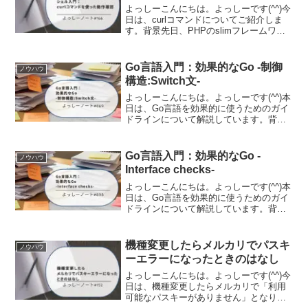
よっしーこんにちは。よっしーです(^^)今
日は、curlコマンドについてご紹介しま
す。背景先日、PHPのslimフレームワー
クを利用したRESTful API用の開発環境
を構築していたのですが、ブラウザでア
クセスして確認するのにも限界がある...
Go言語入門：効果的なGo -制御
ノウハウ
構造:Switch文-
よっしーこんにちは。よっしーです(^^)本
日は、Go言語を効果的に使うためのガイ
ドラインについて解説しています。背景
Go言語を学び始めて、より良いコードを
書きたいと思い、Go言語の公式ドキュメ
ント「Effective Go」を知りました。こ...
Go言語入門：効果的なGo -
ノウハウ
Interface checks-
よっしーこんにちは。よっしーです(^^)本
日は、Go言語を効果的に使うためのガイ
ドラインについて解説しています。背景
Go言語を学び始めて、より良いコードを
書きたいと思い、Go言語の公式ドキュメ
ント「Effective Go」を知りました。こ...
機種変更したらメルカリでパスキ
ノウハウ
ーエラーになったときのはなし
よっしーこんにちは。よっしーです(^^)今
日は、機種変更したらメルカリで「利用
可能なパスキーがありません」となり、