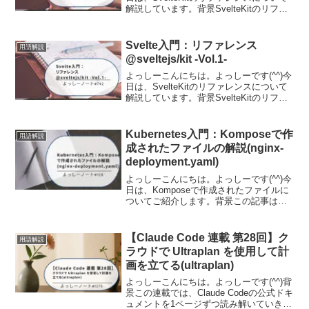
解説しています。背景SvelteKitのリファ
レンスについて調査する機会がありまし
たので、その時の内容を備忘として記事
に残しました。$env/dynam...
Svelte入門：リファレンス
用語解説
@sveltejs/kit -Vol.1-
よっしーこんにちは。よっしーです(^^)今
日は、SvelteKitのリファレンスについて
解説しています。背景SvelteKitのリファ
レンスについて調査する機会がありまし
たので、その時の内容を備忘として記事
に残しました。@sveltejs/...
Kubernetes入門：Komposeで作
用語解説
成されたファイルの解説(nginx-
deployment.yaml)
よっしーこんにちは。よっしーです(^^)今
日は、Komposeで作成されたファイルに
ついてご紹介します。背景この記事は、
komposeコマンドを使用して、Docker
ComposeファイルからKubernetesマニフ
ェストに変換されたフ...
【Claude Code 連載 第28回】ク
用語解説
ラウドで Ultraplan を使用して計
画を立てる(ultraplan)
よっしーこんにちは。よっしーです(^^)背
景この連載では、Claude Codeの公式ドキ
ュメントを1ページずつ読み解いていきま