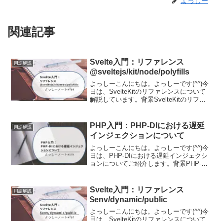
よっしー
関連記事
Svelte入門：リファレンス
用語解説
@sveltejs/kit/node/polyfills
よっしーこんにちは。よっしーです(^^)今
日は、SvelteKitのリファレンスについて
解説しています。背景SvelteKitのリファ
レンスについて調査する機会がありまし
たので、その時の内容を備忘として記事
に残しました。@sveltejs/...
PHP入門：PHP-DIにおける遅延
用語解説
インジェクションについて
よっしーこんにちは。よっしーです(^^)今
日は、PHP-DIにおける遅延インジェクシ
ョンについてご紹介します。背景PHP-DI
に触れる機会がありましたので、PHP-DI
における遅延インジェクションについて
備忘として残しました。詳細は下記の
Svelte入門：リファレンス
用語解説
公...
$env/dynamic/public
よっしーこんにちは。よっしーです(^^)今
日は、SvelteKitのリファレンスについて