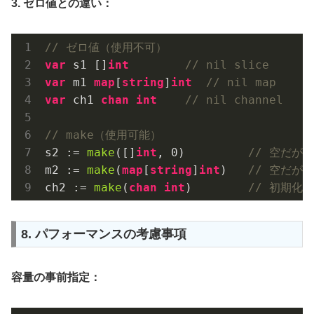
3. ゼロ値との違い：
// ゼロ値（使用不可）
var
 s1 []
int
// nil slice
var
 m1 
map
[
string
]
int
// nil map
var
 ch1 
chan
int
// nil channel
// make（使用可能）
s2 := 
make
([]
int
, 
0
)         
// 空だが
m2 := 
make
(
map
[
string
]
int
)   
// 空だが
ch2 := 
make
(
chan
int
)        
// 初期化
8. パフォーマンスの考慮事項
容量の事前指定：