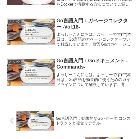
をDockerで構築する方法についてご紹介
します。背景PHPにおけるComposerの実
行環境をDockerで構築する方法について
調査する機会があったの...
Go言語入門：ガベージコレクタ
ノウハウ
ー -Vol.18-
よっしーこんにちは。よっしーです(^^)本
日は、Go言語のガベージコレクターつい
て解説しています。背景Goのガベージコ
レクター（GC）は、多くの開発者にとっ
て「ブラックボックス」のような存在で
す。メモリ管理を自動で行ってくれる便
Go言語入門：Goドキュメント -
ノウハウ
利な仕組みで...
Commands-
よっしーこんにちは。よっしーです(^^)本
日は、Go言語を効果的に使うためのガイ
ドラインについて解説しています。背景
Go言語を学び始めて、より良いコードを
書きたいと思い、Go言語の公式ドキュメ
ント「Effective Go」を知りました。こ...
Go言語入門：効果的なGo -データ:コンス
トラクタと複合リテラル-