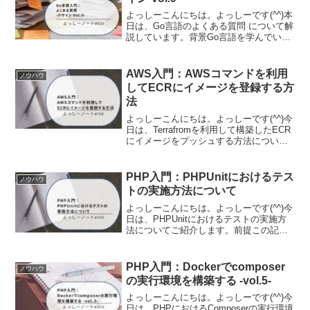
よっしーこんにちは。よっしーです(^^)本
日は、Go言語のよくある質問 について解
説しています。背景Go言語を学んでいる
と「なんでこんな仕様になっているんだ
ろう？」「他の言語と違うのはなぜ？」
といった疑問が湧いてきませんか。Go言
AWS入門：AWSコマンドを利用
ノウハウ
語の公式サ...
してECRにイメージを登録する方
法
よっしーこんにちは。よっしーです(^^)今
日は、Terrafromを利用して構築したECR
にイメージをプッシュする方法について
ご紹介します。前提Terraformを利用した
ECRの構築方法は下記の記事にありま
す。背景ECS環境を構築するにあ...
PHP入門：PHPUnitにおけるテス
ノウハウ
トの実施方法について
よっしーこんにちは。よっしーです(^^)今
日は、PHPUnitにおけるテストの実施方
法についてご紹介します。前提この記事
は下記の公式サイトのドキュメントをベ
ースにしています。概要PHPUnitの目標
のひとつに、テストはコンポーザブルで
PHP入門：Dockerでcomposer
ノウハウ
あるべ...
の実行環境を構築する -vol.5-
よっしーこんにちは。よっしーです(^^)今
日は、PHPにおけるComposerの実行環境