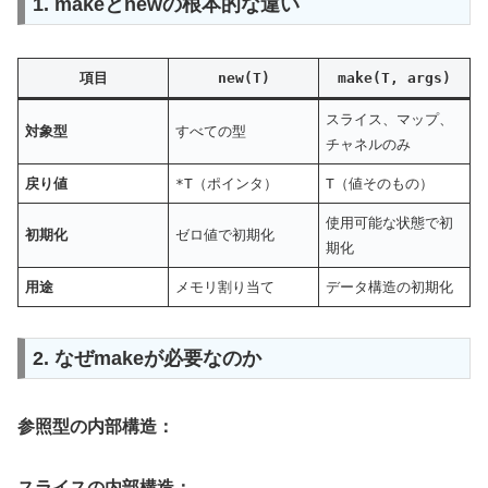
1. makeとnewの根本的な違い
項目
new(T)
make(T, args)
スライス、マップ、
対象型
すべての型
チャネルのみ
戻り値
*T
（ポインタ）
T
（値そのもの）
使用可能な状態で初
初期化
ゼロ値で初期化
期化
用途
メモリ割り当て
データ構造の初期化
2. なぜmakeが必要なのか
参照型の内部構造：
スライスの内部構造：