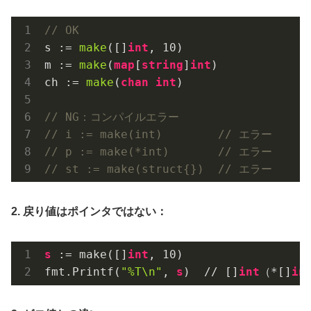
// OK
s := 
make
([]
int
, 
10
)

m := 
make
(
map
[
string
]
int
)

ch := 
make
(
chan
int
)

// NG：コンパイルエラー
// i := make(int)        // エラー
// p := make(*int)       // エラー
// st := make(struct{})  // エラー
2. 戻り値はポインタではない：
s
 := make([]
int
, 
10
)

fmt.Printf(
"%T\n"
, 
s
)  // []
int
（*[]
in