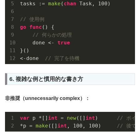
tasks := 
make
(
chan
 Task, 
100
)

// 使用例
go
func
()
 {

// 何らかの処理
    done <- 
true
}()

<-done  
// 完了を待機
6. 複雑な例と慣用的な書き方
非推奨（unnecessarily complex）：
var
 p *[]
int
 = 
new
([]
int
)      
// ポイ
*p = 
make
([]
int
, 
100
, 
100
)     
// 後で