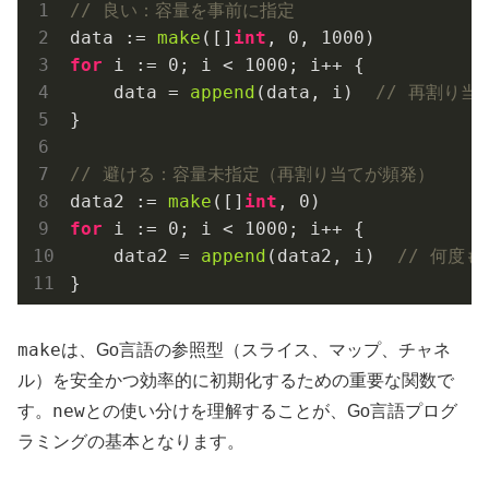
// 良い：容量を事前に指定
data := 
make
([]
int
, 
0
, 
1000
for
 i := 
0
; i < 
1000
; i++ {

    data = 
append
(data, i)  
// 再割り当
}

// 避ける：容量未指定（再割り当てが頻発）
data2 := 
make
([]
int
, 
0
for
 i := 
0
; i < 
1000
; i++ {

    data2 = 
append
(data2, i)  
// 何度
make
は、Go言語の参照型（スライス、マップ、チャネ
ル）を安全かつ効率的に初期化するための重要な関数で
new
す。
との使い分けを理解することが、Go言語プログ
ラミングの基本となります。