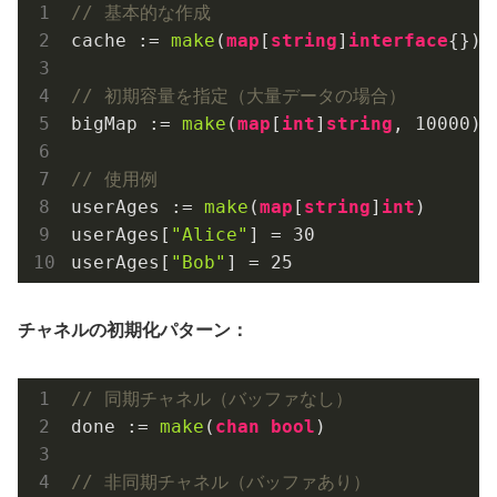
// 基本的な作成
cache := 
make
(
map
[
string
]
interface
{})

// 初期容量を指定（大量データの場合）
bigMap := 
make
(
map
[
int
]
string
, 
10000
)

// 使用例
userAges := 
make
(
map
[
string
]
int
)

userAges[
"Alice"
] = 
30
userAges[
"Bob"
] = 
25
チャネルの初期化パターン：
// 同期チャネル（バッファなし）
done := 
make
(
chan
bool
)

// 非同期チャネル（バッファあり）