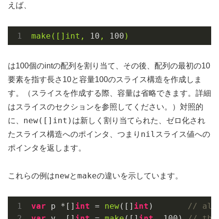
えば、
make([]int,
10
,
100
)
は100個のintの配列を割り当て、その後、配列の最初の10
要素を指す長さ10と容量100のスライス構造を作成しま
す。（スライスを作成する際、容量は省略できます。詳細
はスライスのセクションを参照してください。）対照的
new([]int)
に、
は新しく割り当てられた、ゼロ化され
nil
たスライス構造へのポインタ、つまり
スライス値への
ポインタを返します。
new
make
これらの例は
と
の違いを示しています。
var
 p *[]
int
 = 
new
([]
int
)       
// all
var
 v  []
int
 = 
make
([]
int
, 
100
) 
// the