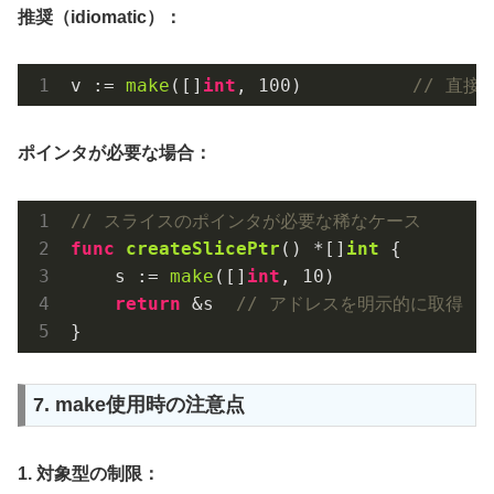
推奨（idiomatic）：
v := 
make
([]
int
, 
100
)          
// 直接
ポインタが必要な場合：
// スライスのポインタが必要な稀なケース
func
createSlicePtr
()
 *[]
int
 {

    s := 
make
([]
int
, 
10
)

return
 &s  
// アドレスを明示的に取得
7. make使用時の注意点
1. 対象型の制限：