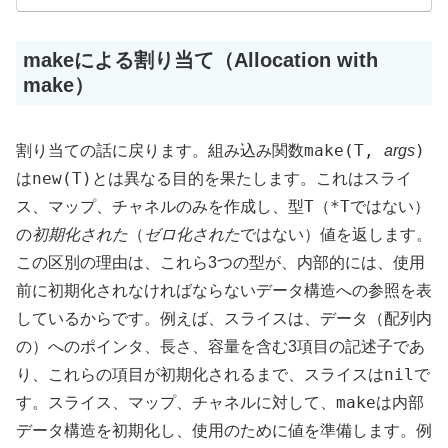
makeによる割り当て（Allocation with
make）
make(T,
)
割り当ての話に戻ります。組み込み関数
args
new(T)
は
とは異なる目的を果たします。これはスライ
T
*T
ス、マップ、チャネルのみを作成し、型
（
ではない）
の
初期化された
（
ゼロ化された
ではない）値を返します。
この区別の理由は、これら3つの型が、内部的には、使用
前に初期化されなければならないデータ構造への参照を表
しているからです。例えば、スライスは、データ（配列内
の）へのポインタ、長さ、容量を含む3項目の記述子であ
nil
り、これらの項目が初期化されるまで、スライスは
で
make
す。スライス、マップ、チャネルに対して、
は内部
データ構造を初期化し、使用のために値を準備します。例