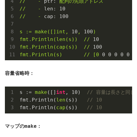
//
-
ptr:
配列の先頭アドレス
//
-
len:
10
//
-
cap:
100
s
:=
make([]int,
10
,
100
)
fmt.Println(len(s))
//
10
fmt.Println(cap(s))
//
100
fmt.Println(s)
//
[0
0
0
0
0
0
0
容量省略時：
s := 
make
([]
int
, 
10
)  
// 容量は長さと同じ
fmt.Println(
len
(s))   
// 10
fmt.Println(
cap
(s))   
// 10
make
マップの
：