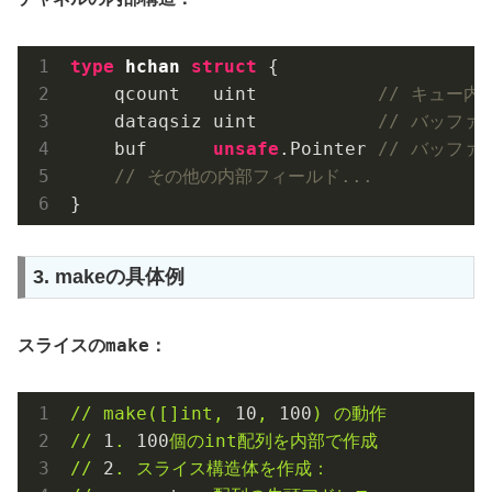
type
hchan
struct
 {
    qcount   uint           
// キュー内
    dataqsiz uint           
// バッファ
    buf      
unsafe
.Pointer 
// バッファ
// その他の内部フィールド...
3. makeの具体例
make
スライスの
：
//
make([]int,
10
,
100
)
の動作
//
1
.
100
個のint配列を内部で作成
//
2
.
スライス構造体を作成：