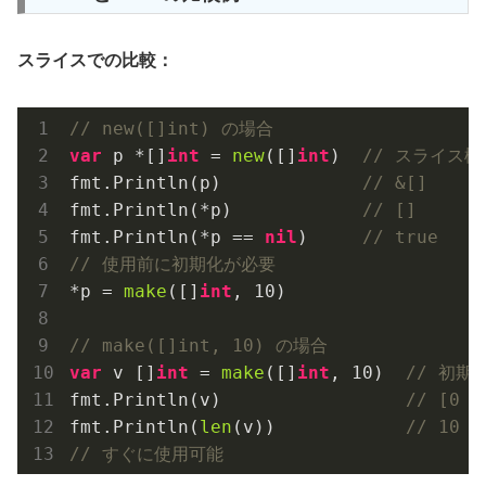
スライスでの比較：
// new([]int) の場合
var
 p *[]
int
 = 
new
([]
int
)  
// スライス
fmt.Println(p)             
// &[]
fmt.Println(*p)            
// []
fmt.Println(*p == 
nil
)     
// true
// 使用前に初期化が必要
*p = 
make
([]
int
, 
10
)

// make([]int, 10) の場合
var
 v []
int
 = 
make
([]
int
, 
10
)  
// 初期
fmt.Println(v)                 
// [0 0
fmt.Println(
len
(v))            
// 10
// すぐに使用可能