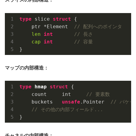
type
 slice 
struct
 {

    ptr *Element  
// 配列へのポインタ
len
int
// 長さ
cap
int
// 容量
マップの内部構造：
type
hmap
struct
 {
    count     int     
// 要素数
    buckets   
unsafe
.Pointer  
// バケッ
// その他の内部フィールド...
チャネルの内部構造：