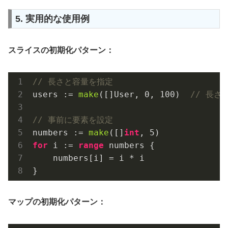
5. 実用的な使用例
スライスの初期化パターン：
// 長さと容量を指定
users := 
make
([]User, 
0
, 
100
)  
// 長さ
// 事前に要素を設定
numbers := 
make
([]
int
, 
5
for
 i := 
range
 numbers {

    numbers[i] = i * i

マップの初期化パターン：