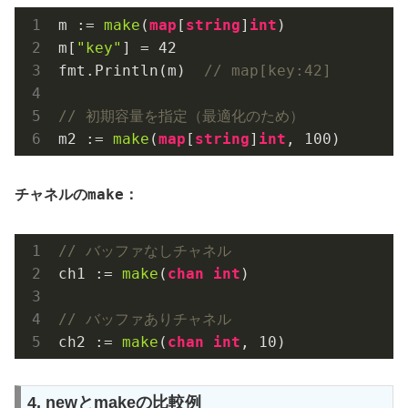
m := 
make
(
map
[
string
]
int
)

m[
"key"
] = 
42
fmt.Println(m)  
// map[key:42]
// 初期容量を指定（最適化のため）
m2 := 
make
(
map
[
string
]
int
, 
100
make
チャネルの
：
// バッファなしチャネル
ch1 := 
make
(
chan
int
)

// バッファありチャネル
ch2 := 
make
(
chan
int
, 
10
4. newとmakeの比較例