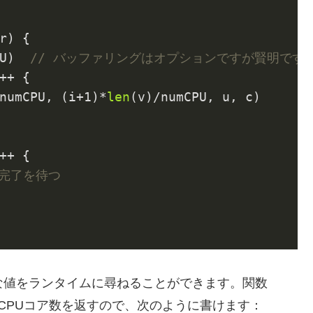
r)
 {

U)  
// バッファリングはオプションですが賢明です
++ {

numCPU, (i+
1
)*
len
(v)/numCPU, u, c)

++ {

の完了を待つ
切な値をランタイムに尋ねることができます。関数
CPUコア数を返すので、次のように書けます：