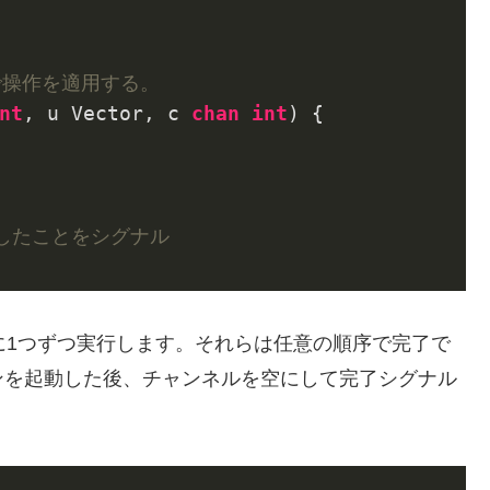
1]まで操作を適用する。
nt
, u Vector, c 
chan
int
)
 {

了したことをシグナル
に1つずつ実行します。それらは任意の順序で完了で
ンを起動した後、チャンネルを空にして完了シグナル