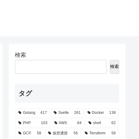
検索
検索
タグ
Golang
417
Svelte
261
Docker
138
PHP
103
AWS
64
shell
62
GCP
58
仮想通貨
56
Terraform
56