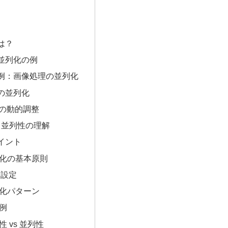
は？
並列化の例
例：画像処理の並列化
の並列化
定の動的調整
s 並列性の理解
イント
並列化の基本原則
PU設定
並列化パターン
用例
行性 vs 並列性