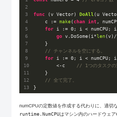
func
(v Vector)
DoAll
(u Vecto
    c := 
make
(
chan
int
, numCP
for
 i := 
0
; i < numCPU; i
go
 v.DoSome(i*
len
(v)/
    }

// チャンネルを空にする。
for
 i := 
0
; i < numCPU; i
        <-c    
// 1つのタスク
    }

// 全て完了。
numCPUの定数値を作成する代わりに、適
runtime.NumCPU
はマシン内のハードウェア