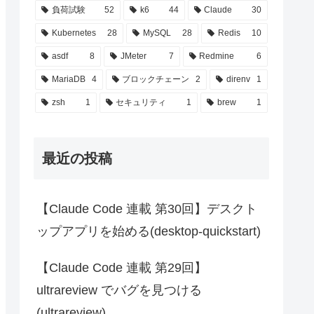
負荷試験
52
k6
44
Claude
30
Kubernetes
28
MySQL
28
Redis
10
asdf
8
JMeter
7
Redmine
6
MariaDB
4
ブロックチェーン
2
direnv
1
zsh
1
セキュリティ
1
brew
1
最近の投稿
【Claude Code 連載 第30回】デスクト
ップアプリを始める(desktop-quickstart)
【Claude Code 連載 第29回】
ultrareview でバグを見つける
(ultrareview)