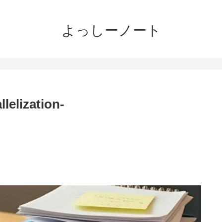
よっしーノート
ization-