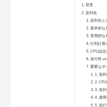
背景
並列化
並列化と
基本的な
実用的な
行列計算
CPU設
並行性 v
重要なポ
1. 
2. C
3. 
4. 適
5. 並