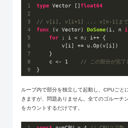
type
 Vector []
float64
// v[i], v[i+1] ... v[n-
func
(v Vector)
DoSome
(i, n 
i
for
 ; i < n; i++ {

        v[i] += u.Op(v[i])

    }

    c <- 
1
// この部分が完
ループ内で部分を独立して起動し、CPUごと
きますが、問題ありません。全てのゴルーチ
をカウントするだけです。
const
 numCPU = 
4
// CPUコア数