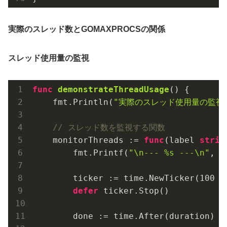
実際のスレッド数とGOMAXPROCSの関係
スレッド使用量の監視
func
demonstrateThreadUsage
()
 {

    fmt.Println(
"実際のスレッド使用量の監視:
// スレッド数を監視する関数
    monitorThreads := 
func
(label 
strin
        fmt.Printf(
"\n--- %s ---\n"
, l
        ticker := time.NewTicker(
100
 *
defer
 ticker.Stop()

        done := time.After(duration)
