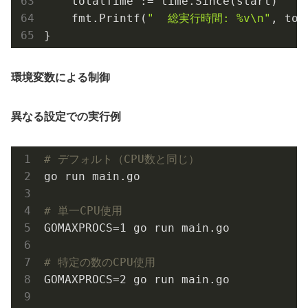
    totalTime := time.Since(start)

    fmt.Printf(
"  総実行時間: %v\n"
, tot
環境変数による制御
異なる設定での実行例
# デフォルト（CPU数と同じ）
go run main.go

# 単一CPU使用
GOMAXPROCS=1 go run main.go

# 特定の数のCPU使用
GOMAXPROCS=2 go run main.go
