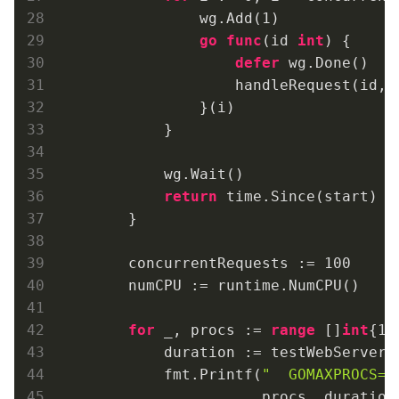
                wg.Add(
1
)

go
func
(id 
int
)
 {

defer
 wg.Done()

                    handleRequest(id, 
                }(i)

            }

            wg.Wait()

return
 time.Since(start)

        }

        concurrentRequests := 
100
        numCPU := runtime.NumCPU()

for
 _, procs := 
range
 []
int
{
1
,
            duration := testWebServer(p
            fmt.Printf(
"  GOMAXPROCS=%
                       procs, duration,