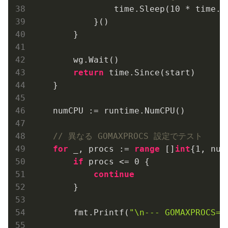
                time.Sleep(
10
 * time.M
            }()

        }

        wg.Wait()

return
 time.Since(start)

    }

    numCPU := runtime.NumCPU()

// 異なる GOMAXPROCS 設定でテスト
for
 _, procs := 
range
 []
int
{
1
, num
if
 procs <= 
0
 {

continue
        }

        fmt.Printf(
"\n--- GOMAXPROCS=%