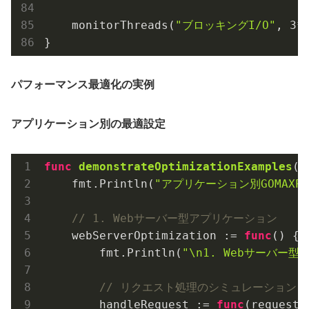
    monitorThreads(
"ブロッキングI/O"
, 
3
*
パフォーマンス最適化の実例
アプリケーション別の最適設定
func
demonstrateOptimizationExamples
()
    fmt.Println(
"アプリケーション別GOMAXPR
// 1. Webサーバー型アプリケーション
    webServerOptimization := 
func
()
 {

        fmt.Println(
"\n1. Webサーバー
// リクエスト処理のシミュレーション
        handleRequest := 
func
(requestI