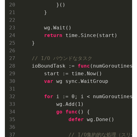
            }()

        }

        wg.Wait()

return
 time.Since(start)

    }

// I/O バウンドなタスク
    ioBoundTask := 
func
(numGoroutines 
        start := time.Now()

var
 wg sync.WaitGroup

for
 i := 
0
; i < numGoroutines; 
            wg.Add(
1
)

go
func
()
 {

defer
 wg.Done()

// I/O集約的な処理（スリ