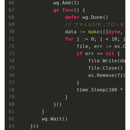
            wg.Add(
1
)

go
func
()
 {

defer
 wg.Done()

// ファイルI/O（ブロッキン
                data := 
make
([]
byte
, 
1
for
 j := 
0
; j < 
10
; j++
                    file, err := os.Cr
if
 err == 
nil
 {

                        file.Write(data
                        file.Close()

                        os.Remove(file.
                    }

                    time.Sleep(
100
 * t
                }

            }()

        }

        wg.Wait()

    }()
