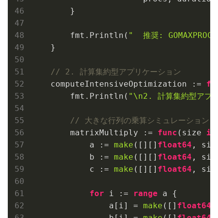
        }

        fmt.Println(
"  推奨: GOMAXPR
    }

// 2. 計算集約型アプリケーション
    computeIntensiveOptimization := 
fu
        fmt.Println(
"\n2. 計算集約型アプ
// 大きな行列の乗算シミュレーション
        matrixMultiply := 
func
(size 
in
            a := 
make
([][]
float64
, size
            b := 
make
([][]
float64
, size
            c := 
make
([][]
float64
, size
for
 i := 
range
 a {

                a[i] = 
make
([]
float64
,
                b[i] = 
make
([]
float64
,