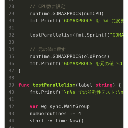
// CPU数に設定
    runtime.GOMAXPROCS(numCPU)

    fmt.Printf(
"GOMAXPROCS を %d に変更\
    testParallelism(fmt.Sprintf(
"GOMAX
// 元の値に戻す
    runtime.GOMAXPROCS(oldProcs)

    fmt.Printf(
"GOMAXPROCS を元の値 %d 
}

func
testParallelism
(label 
string
)
 {

    fmt.Printf(
"\n%s での並列性テスト:\n"
var
 wg sync.WaitGroup

    numGoroutines := 
4
    start := time.Now()
