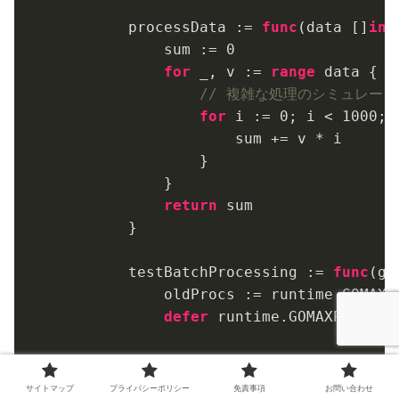
        processData := 
func
(data []
int
            sum := 
0
for
 _, v := 
range
 data {

// 複雑な処理のシミュレー
for
 i := 
0
; i < 
1000
; 
                    sum += v * i

                }

            }

return
 sum

        }

        testBatchProcessing := 
func
(go
            oldProcs := runtime.GOMAXPR
defer
 runtime.GOMAXPROCS(ol
            start := time.Now()

var
 wg sync.WaitGroup

サイトマップ
プライバシーポリシー
免責事項
お問い合わせ