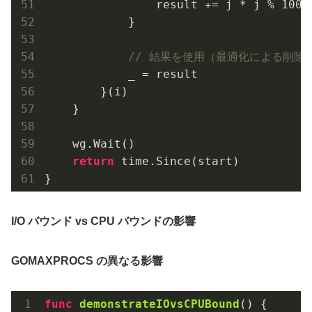
                result += j * j % 
1000
            }

// 結果を使用（最適化による削除
            _ = result

        }(i)

    }

    wg.Wait()

return
 time.Since(start)

I/O バウンド vs CPU バウンドの影響
GOMAXPROCS の異なる影響
func
demonstrateIOvsCPUBound
()
 {
