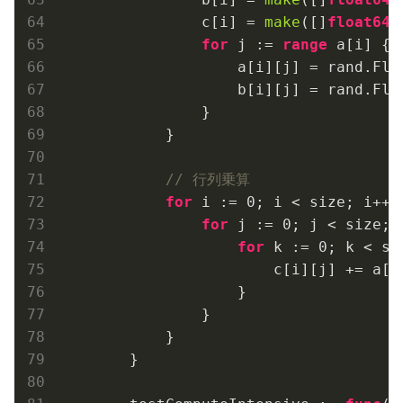
                c[i] = 
make
([]
float64
,
for
 j := 
range
 a[i] {

                    a[i][j] = rand.Floa
                    b[i][j] = rand.Floa
                }

            }

// 行列乗算
for
 i := 
0
; i < size; i++ {
for
 j := 
0
; j < size; j
for
 k := 
0
; k < si
                        c[i][j] += a[i]
                    }

                }

            }

        }
