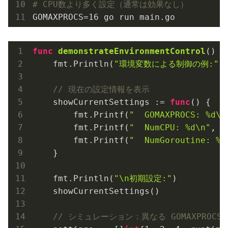
# CPU数より多く設定（通常は効果なし）
func
demonstrateEnvironmentControl
()
 {

    fmt.Println(
"環境変数による制御の例:"
)

// 現在の設定情報を表示
    showCurrentSettings := 
func
()
 {

        fmt.Printf(
"  GOMAXPROCS: %d\n
        fmt.Printf(
"  NumCPU: %d\n"
, r
        fmt.Printf(
"  NumGoroutine: %d
    }

    fmt.Println(
"\n初期設定:"
)

    showCurrentSettings()

// シミュレーション：異なる GOMAXPROCS