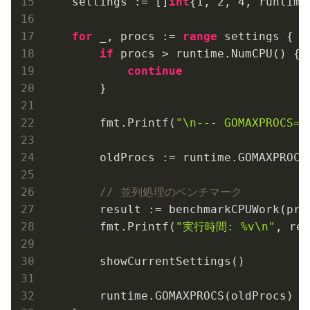
    settings := []
int
{
1
, 
2
, 
4
, runtime
for
 _, procs := 
range
 settings {

if
 procs > runtime.NumCPU() {

continue
        }

        fmt.Printf(
"\n--- GOMAXPROCS
        oldProcs := runtime.GOMAXPROCS(
// 並列処理のベンチマーク
        result := benchmarkCPUWork(proc
        fmt.Printf(
"実行時間: %v\n"
, res
        showCurrentSettings()

        runtime.GOMAXPROCS(oldProcs) 
/