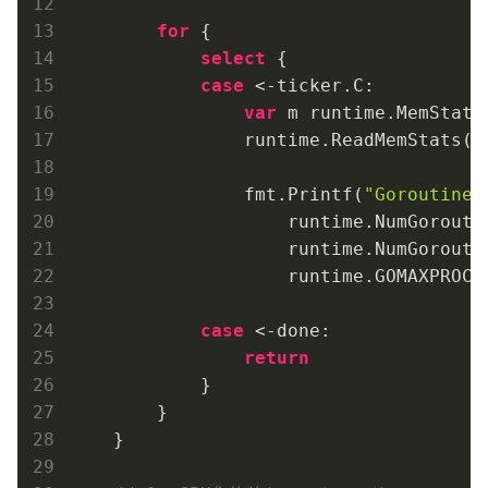
for
 {

select
 {

case
 <-ticker.C:

var
 m runtime.MemStats

                runtime.ReadMemStats(&m
                fmt.Printf(
"Goroutines
                    runtime.NumGoroutin
                    runtime.NumGorouti
                    runtime.GOMAXPROCS
case
 <-done:

return
            }

        }

    }
