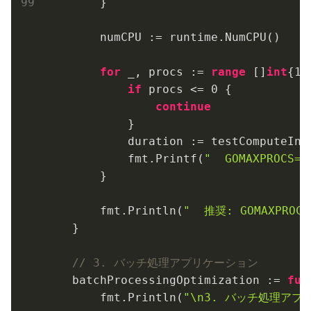
        }

        numCPU := runtime.NumCPU()

for
 _, procs := 
range
 []
int
{
1
,
if
 procs <= 
0
 {

continue
            }

            duration := testComputeInte
            fmt.Printf(
"  GOMAXPROCS=%
        }

        fmt.Println(
"  推奨: GOMAXPRO
    }

// 3. バッチ処理アプリケーション
    batchProcessingOptimization := 
fun
        fmt.Println(
"\n3. バッチ処理アプ