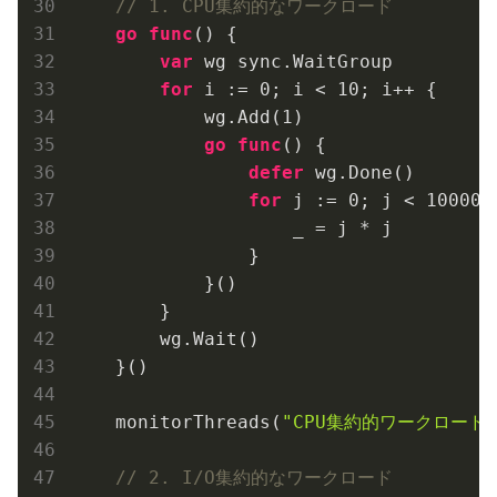
// 1. CPU集約的なワークロード
go
func
()
 {

var
 wg sync.WaitGroup

for
 i := 
0
; i < 
10
; i++ {

            wg.Add(
1
)

go
func
()
 {

defer
 wg.Done()

for
 j := 
0
; j < 
100000
                    _ = j * j

                }

            }()

        }

        wg.Wait()

    }()

    monitorThreads(
"CPU集約的ワークロード"
// 2. I/O集約的なワークロード