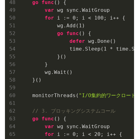
go
func
()
 {

var
 wg sync.WaitGroup

for
 i := 
0
; i < 
100
; i++ {

            wg.Add(
1
)

go
func
()
 {

defer
 wg.Done()

                time.Sleep(
1
 * time.Sec
            }()

        }

        wg.Wait()

    }()

    monitorThreads(
"I/O集約的ワークロード"
// 3. ブロッキングシステムコール
go
func
()
 {

var
 wg sync.WaitGroup

for
 i := 
0
; i < 
20
; i++ {
