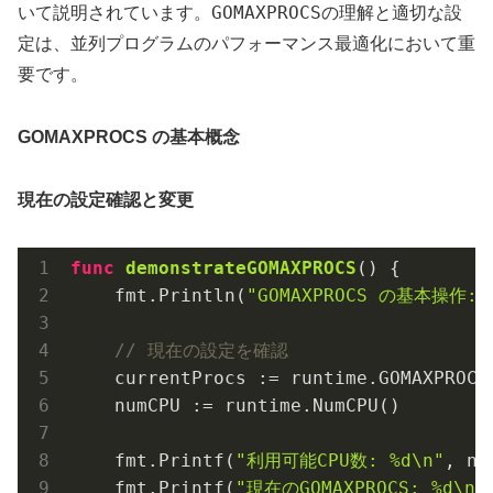
GOMAXPROCS
いて説明されています。
の理解と適切な設
定は、並列プログラムのパフォーマンス最適化において重
要です。
GOMAXPROCS の基本概念
現在の設定確認と変更
func
demonstrateGOMAXPROCS
()
 {

    fmt.Println(
"GOMAXPROCS の基本操作:"
// 現在の設定を確認
    currentProcs := runtime.GOMAXPROCS
    numCPU := runtime.NumCPU()

    fmt.Printf(
"利用可能CPU数: %d\n"
, nu
    fmt.Printf(
"現在のGOMAXPROCS: %d\n"