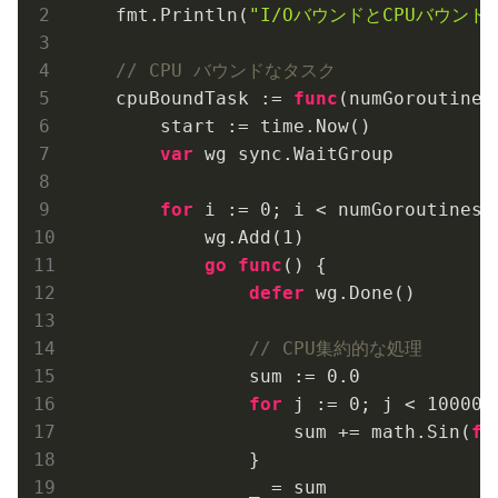
    fmt.Println(
"I/OバウンドとCPUバウンドで
// CPU バウンドなタスク
    cpuBoundTask := 
func
(numGoroutines
        start := time.Now()

var
 wg sync.WaitGroup

for
 i := 
0
; i < numGoroutines; 
            wg.Add(
1
)

go
func
()
 {

defer
 wg.Done()

// CPU集約的な処理
                sum := 
0.0
for
 j := 
0
; j < 
100000
                    sum += math.Sin(
fl
                }

                _ = sum
