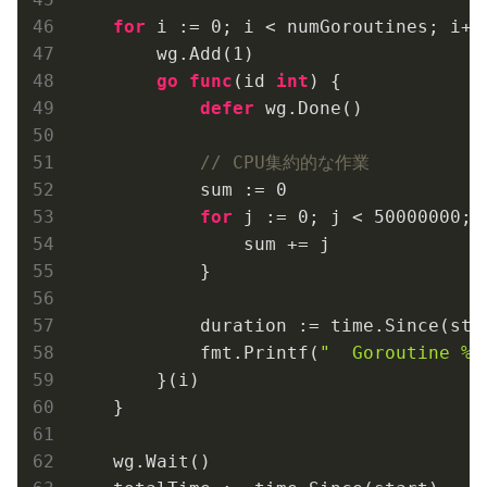
for
 i := 
0
; i < numGoroutines; i++ 
        wg.Add(
1
)

go
func
(id 
int
)
 {

defer
 wg.Done()

// CPU集約的な作業
            sum := 
0
for
 j := 
0
; j < 
50000000
; 
                sum += j

            }

            duration := time.Since(star
            fmt.Printf(
"  Goroutine %
        }(i)

    }

    wg.Wait()
