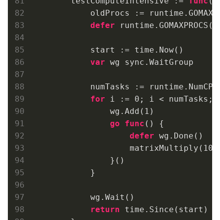
        testComputeIntensive := 
func
(g
            oldProcs := runtime.GOMAXPR
defer
 runtime.GOMAXPROCS(ol
            start := time.Now()

var
 wg sync.WaitGroup

            numTasks := runtime.NumCPU(
for
 i := 
0
; i < numTasks; i
                wg.Add(
1
)

go
func
()
 {

defer
 wg.Done()

                    matrixMultiply(
100
                }()

            }

            wg.Wait()

return
 time.Since(start)
