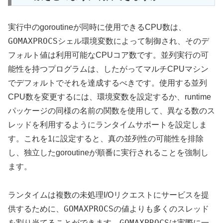
実行中のgoroutineが同時に使用できるCPU数は、
GOMAXPROCS
シェル環境変数によって制御され、そのデ
フォルト値は利用可能なCPUコア数です。並列実行の可
能性を持つプログラムは、したがってマルチCPUマシン
でデフォルトでそれを達成するべきです。使用する並列
CPU数を変更するには、環境変数を設定するか、runtime
パッケージの同様の名前の関数を使用して、異なる数のス
レッドを利用するようにランタイムサポートを設定しま
す。これを1に設定すると、真の並列性の可能性を排除
し、独立したgoroutineが順番に実行されることを強制し
ます。
ランタイムは複数の未処理I/Oリクエストにサービスを提
GOMAXPROCS
供するために、
の値よりも多くのスレッド
GOMAXPROCS
を割り当てることができます。
は実際に一