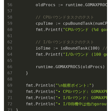
        oldProcs := runtime.GOMAXPROCS(
// CPUバウンドタスクのテスト
        cpuTime := cpuBoundTask(numCPU)
        fmt.Printf(
"CPUバウンド (%d gorou
// I/Oバウンドタスクのテスト
        ioTime := ioBoundTask(
100
) 
//
        fmt.Printf(
"I/Oバウンド (100 goro
        runtime.GOMAXPROCS(oldProcs)

    }

    fmt.Println(
"\n観察ポイント:"
)

    fmt.Println(
"• CPUバウンド: GOMAXPR
    fmt.Println(
"• I/Oバウンド: GOMAXP
    fmt.Println(
"• I/O待機中は他のgorou