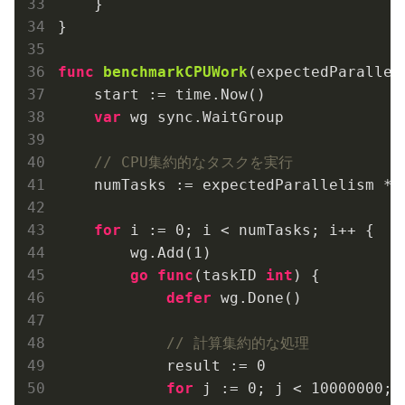
    }

}

func
benchmarkCPUWork
(expectedParallel
    start := time.Now()

var
 wg sync.WaitGroup

// CPU集約的なタスクを実行
    numTasks := expectedParallelism * 
for
 i := 
0
; i < numTasks; i++ {

        wg.Add(
1
)

go
func
(taskID 
int
)
 {

defer
 wg.Done()

// 計算集約的な処理
            result := 
0
for
 j := 
0
; j < 
10000000
; 