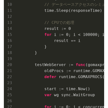
// データベースアクセスのシミュ
            time.Sleep(responseTime)

// CPUでの処理
            result := 
0
for
 i := 
0
; i < 
100000
; i++
                result += i

            }

        }

        testWebServer := 
func
(gomaxpro
            oldProcs := runtime.GOMAXPR
defer
 runtime.GOMAXPROCS(ol
            start := time.Now()

var
 wg sync.WaitGroup

for
 i := 
0
; i < concurrent;