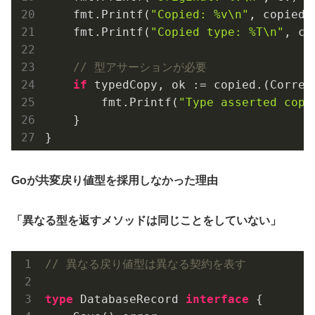
    fmt.Printf(
"Copied: %v\n"
, copied)

    fmt.Printf(
"Copied type: %T\n"
, co
// 型アサーションが必要
if
 typedCopy, ok := copied.(Correct
        fmt.Printf(
"Type asserted copy
    }

Goが共変戻り値型を採用しなかった理由
「異なる型を返すメソッドは同じことをしていない」
// 異なる戻り値型は異なる契約を表す
type
 DatabaseRecord 
interface
 {
