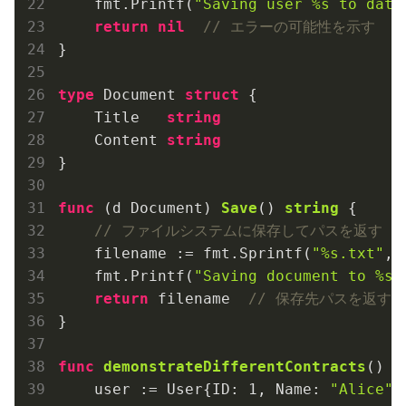
    fmt.Printf(
"Saving user %s to data
return
nil
// エラーの可能性を示す
}

type
 Document 
struct
 {

    Title   
string
    Content 
string
}

func
(d Document)
Save
()
string
 {

// ファイルシステムに保存してパスを返す
    filename := fmt.Sprintf(
"%s.txt"
, 
    fmt.Printf(
"Saving document to %s\
return
 filename  
// 保存先パスを返す
}

func
demonstrateDifferentContracts
()
 {

    user := User{ID: 
1
, Name: 
"Alice"
}
