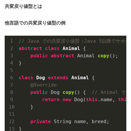
共変戻り値型とは
他言語での共変戻り値型の例
// Java での共変戻り値型（Java 5以降でサポ
abstract
class
Animal
{

public
abstract
 Animal 
copy
()
;

}

class
Dog
extends
Animal
{

@Override
public
 Dog 
copy
()
{  
// Animal 
return
new
 Dog(
this
.name, 
this
    }

private
 String name, breed;
