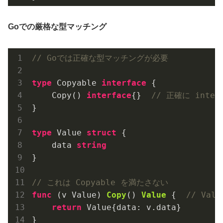
Goでの厳格な型マッチング
// Goでは正確な型マッチングが必要
type
 Copyable 
interface
 {

    Copy() 
interface
{}  
// 正確に inte
}

type
 Value 
struct
 {

    data 
string
}

// これは Copyable を満たさない
func
(v Value)
Copy
()
Value
 {  
// Val
return
 Value{data: v.data}

}
