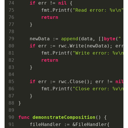
if
 err != 
nil
 {

        fmt.Printf(
"Read error: %v\n"
,
return
    }

    newData := 
append
(data, []
byte
(
" -
if
 err := rwc.Write(newData); err 
        fmt.Printf(
"Write error: %v\n"
return
    }

if
 err := rwc.Close(); err != 
nil
 {
        fmt.Printf(
"Close error: %v\n"
    }

}

func
demonstrateComposition
()
 {

    fileHandler := &FileHandler{
