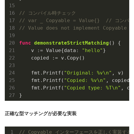
// コンパイル時チェック
// var _ Copyable = Value{}  // コ
// Value does not implement Copyable (
func
demonstrateStrictMatching
()
 {

    v := Value{data: 
"hello"
}

    copied := v.Copy()

    fmt.Printf(
"Original: %v\n"
, v)

    fmt.Printf(
"Copied: %v\n"
, copied)

    fmt.Printf(
"Copied type: %T\n"
, co
正確な型マッチングが必要な実装
// Copyable インターフェースを正しく実装する