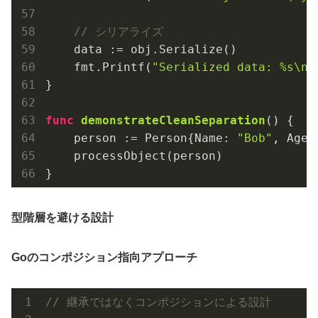
// シリアライズ
    data := obj.Serialize()

    fmt.Printf(
"Serialized data: %s\n"
}

func
demonstrateCleanSeparation
()
 {

    person := Person{Name: 
"Bob"
, Age:
    processObject(person)

型階層を避ける設計
Goのコンポジション指向アプローチ
// 継承ではなくコンポジションによる設計