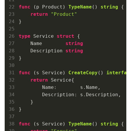
func
(p Product)
TypeName
()
string
 {

return
"Product"
}

type
 Service 
struct
 {

    Name        
string
    Description 
string
}

func
(s Service)
CreateCopy
()
interfac
return
 Service{

        Name:        s.Name,

        Description: s.Description,

    }

}

func
(s Service)
TypeName
()
string
 {
