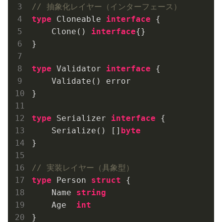
// 抽象化レイヤー（インターフェース）
type
 Cloneable 
interface
 {

    Clone() 
interface
{}

}

type
 Validator 
interface
 {

    Validate() error

}

type
 Serializer 
interface
 {

    Serialize() []
byte
}

// 実装レイヤー（具象型）
type
 Person 
struct
 {

    Name 
string
    Age  
int
}
