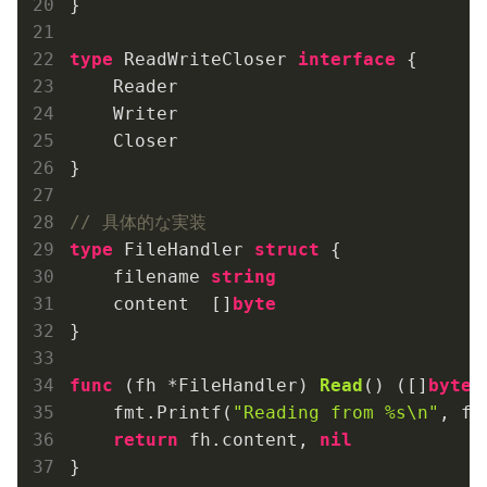
}

type
 ReadWriteCloser 
interface
 {

    Reader

    Writer

    Closer

}

// 具体的な実装
type
 FileHandler 
struct
 {

    filename 
string
    content  []
byte
}

func
(fh *FileHandler)
Read
()
([]
byte
,
    fmt.Printf(
"Reading from %s\n"
, fh
return
 fh.content, 
nil
}
