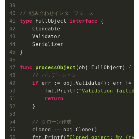
// 組み合わせインターフェース
type
 FullObject 
interface
 {

    Cloneable

    Validator

    Serializer

}

func
processObject
(obj FullObject)
 {

// バリデーション
if
 err := obj.Validate(); err != 
n
        fmt.Printf(
"Validation failed:
return
    }

// クローン作成
    cloned := obj.Clone()

    fmt.Printf(
"Cloned object: %v (typ