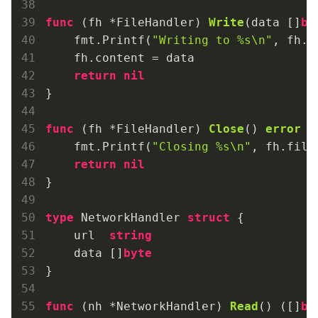
func
(fh *FileHandler)
Write
(data []
by
    fmt.Printf(
"Writing to %s\n"
, fh.f
    fh.content = data

return
nil
}

func
(fh *FileHandler)
Close
()
error
 {

    fmt.Printf(
"Closing %s\n"
, fh.filen
return
nil
}

type
 NetworkHandler 
struct
 {

    url  
string
    data []
byte
}

func
(nh *NetworkHandler)
Read
()
([]
by