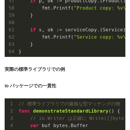
if
 p, ok := productCopy.(Product); 
        fmt.Printf(
"Product copy: %v\n
    }

if
 s, ok := serviceCopy.(Service); 
        fmt.Printf(
"Service copy: %v\n
    }

実際の標準ライブラリでの例
io パッケージでの一貫性
// 標準ライブラリでの厳格な型マッチングの例
func
demonstrateStandardLibrary
()
 {

// io.Writer は正確に Write([]byte)
var
 buf bytes.Buffer
