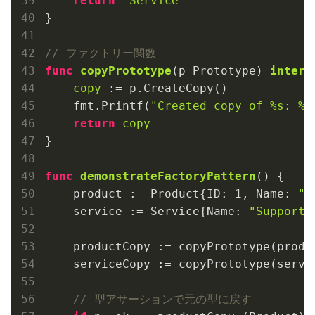
return
"Service"
}

// ファクトリー関数
func
copyPrototype
(p Prototype)
interf
copy
 := p.CreateCopy()

    fmt.Printf(
"Created copy of %s: %v
return
copy
}

func
demonstrateFactoryPattern
()
 {

    product := Product{ID: 
1
, Name: 
"L
    service := Service{Name: 
"Support"
    productCopy := copyPrototype(produc
    serviceCopy := copyPrototype(servic
// 型アサーションで元の型に戻す