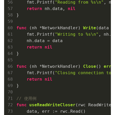
    fmt.Printf(
"Reading from %s\n"
, nh
return
 nh.data, 
nil
}

func
(nh *NetworkHandler)
Write
(data [
    fmt.Printf(
"Writing to %s\n"
, nh.ur
    nh.data = data

return
nil
}

func
(nh *NetworkHandler)
Close
()
erro
    fmt.Printf(
"Closing connection to 
return
nil
}

// 使用例
func
useReadWriteCloser
(rwc ReadWriteC
    data, err := rwc.Read()
