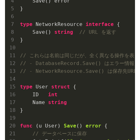
    Save() error

}

type
 NetworkResource 
interface
 {

    Save() 
string
// URL を返す
}

// これらは名前は同じだが、全く異なる操作を表し
// - DatabaseRecord.Save() はエラー情報
// - NetworkResource.Save() は保存先UR
type
 User 
struct
 {

    ID   
int
    Name 
string
}

func
(u User)
Save
()
error
 {

// データベースに保存