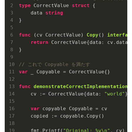
type
 CorrectValue 
struct
 {

    data 
string
}

func
(cv CorrectValue)
Copy
()
interfac
return
 CorrectValue{data: cv.data}

}

// これで Copyable を満たす
var
 _ Copyable = CorrectValue{}

func
demonstrateCorrectImplementation
(
    cv := CorrectValue{data: 
"world"
}

var
 copyable Copyable = cv

    copied := copyable.Copy()

    fmt.Printf(
"Original: %v\n"
, cv)
