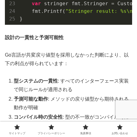
var
 stringer fmt.Stringer = Custom
    fmt.Printf(
"Stringer result: %s\n"
設計の一貫性と予測可能性
Go言語が共変戻り値型を採用しなかった判断により、以
下の利点が得られています：
型システムの一貫性
: すべてのインターフェース実装
で同じルールが適用される
予測可能な動作
: メソッドの戻り値型から期待される
動作が明確
コンパイル時の安全性
: 型の不一致がコンパイル時に
検出される
サイトマップ
プライバシーポリシー
免責事項
お問い合わせ
学習コストの削減
: 複雑な共変性ルールを覚える必要