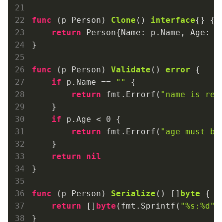
func
(p Person)
Clone
()
interface
{} {

return
 Person{Name: p.Name, Age: p.
}

func
(p Person)
Validate
()
error
 {

if
 p.Name == 
""
 {

return
 fmt.Errorf(
"name is req
    }

if
 p.Age < 
0
 {

return
 fmt.Errorf(
"age must be
    }

return
nil
}

func
(p Person)
Serialize
()
 []
byte
 {

return
 []
byte
(fmt.Sprintf(
"%s:%d"
,
}
