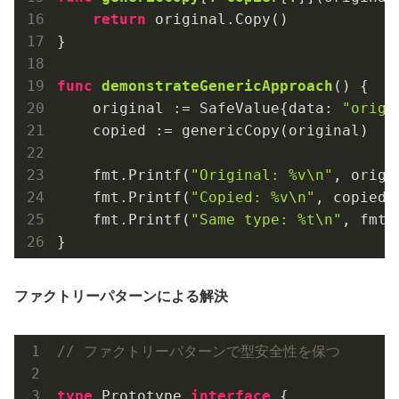
return
 original.Copy()

}

func
demonstrateGenericApproach
()
 {

    original := SafeValue{data: 
"origi
    copied := genericCopy(original)

    fmt.Printf(
"Original: %v\n"
, origin
    fmt.Printf(
"Copied: %v\n"
, copied)

    fmt.Printf(
"Same type: %t\n"
, fmt.
ファクトリーパターンによる解決
// ファクトリーパターンで型安全性を保つ
type
 Prototype 
interface
 {
