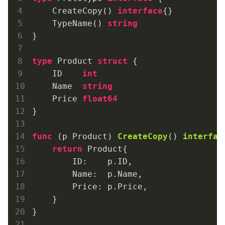
    CreateCopy() 
interface
{}

    TypeName() 
string
}

type
 Product 
struct
 {

    ID    
int
    Name  
string
    Price 
float64
}

func
(p Product)
CreateCopy
()
interfac
return
 Product{

        ID:    p.ID,

        Name:  p.Name,

        Price: p.Price,

    }

}
