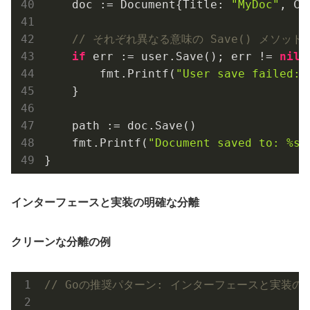
    doc := Document{Title: 
"MyDoc"
, Co
// それぞれ異なる意味の Save() メソッド
if
 err := user.Save(); err != 
nil
 {
        fmt.Printf(
"User save failed: 
    }

    path := doc.Save()

    fmt.Printf(
"Document saved to: %s\
インターフェースと実装の明確な分離
クリーンな分離の例
// Goの推奨パターン: インターフェースと実装の