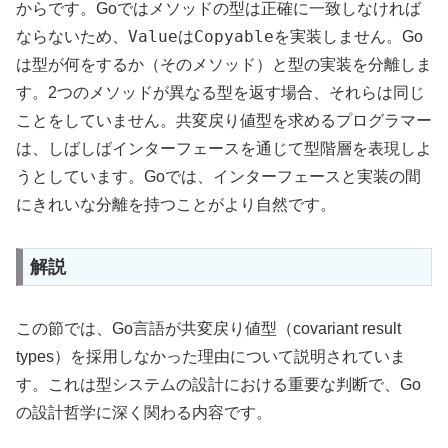
からです。Goではメソッドの型は正確に一致しなければ
Value
Copyable
ならないため、
は
を実装しません。Go
は型が何をするか（そのメソッド）と型の実装を分離しま
す。2つのメソッドが異なる型を返す場合、それらは同じ
ことをしていません。共変戻り値型を求めるプログラマー
は、しばしばインターフェースを通じて型階層を表現しよ
うとしています。Goでは、インターフェースと実装の間
にきれいな分離を持つことがより自然です。
解説
この節では、Go言語が共変戻り値型（covariant result
types）を採用しなかった理由について説明されていま
す。これは型システムの設計における重要な判断で、Go
の設計哲学に深く関わる内容です。