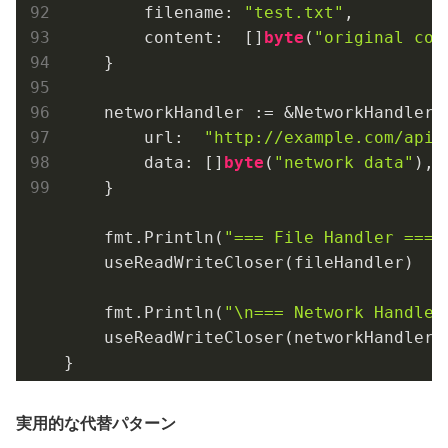
        filename: 
"test.txt"
,

        content:  []
byte
(
"original con
    }

    networkHandler := &NetworkHandler{

        url:  
"http://example.com/api"
        data: []
byte
(
"network data"
),

    }

    fmt.Println(
"=== File Handler ==="
    useReadWriteCloser(fileHandler)

    fmt.Println(
"\n=== Network Handler
    useReadWriteCloser(networkHandler)

実用的な代替パターン