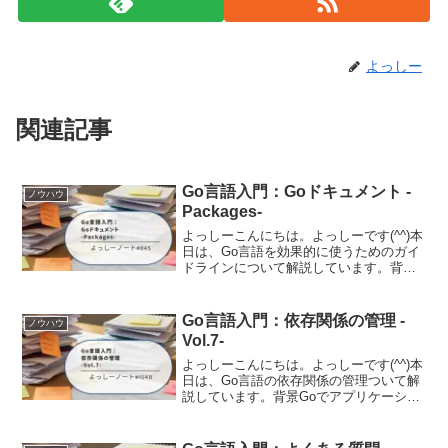
よっしー
関連記事
Go言語入門：Goドキュメント -
ノウハウ
Packages-
よっしーこんにちは。よっしーです(^^)本
日は、Go言語を効果的に使うためのガイ
ドラインについて解説しています。背景
Go言語を学び始めて、より良いコードを
書きたいと思い、Go言語の公式ドキュメ
ント「Effective Go」を知りました。こ...
Go言語入門：依存関係の管理 -
ノウハウ
Vol.7-
よっしーこんにちは。よっしーです(^^)本
日は、Go言語の依存関係の管理ついて解
説しています。背景Goでアプリケーショ
ンを開発していると、必ずと言っていい
ほど外部パッケージに依存することにな
ります。HTTPルーターやデータベースド