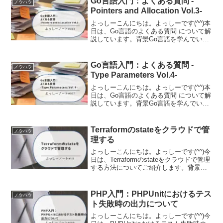
Go言語入門：よくある質問 -
ノウハウ
ライバ、ロ...
Pointers and Allocation Vol.3-
よっしーこんにちは。よっしーです(^^)本
日は、Go言語のよくある質問 について解
説しています。背景Go言語を学んでいる
と「なんでこんな仕様になっているんだ
ろう？」「他の言語と違うのはなぜ？」
といった疑問が湧いてきませんか。Go言
Go言語入門：よくある質問 -
ノウハウ
語の公式サ...
Type Parameters Vol.4-
よっしーこんにちは。よっしーです(^^)本
日は、Go言語のよくある質問 について解
説しています。背景Go言語を学んでいる
と「なんでこんな仕様になっているんだ
ろう？」「他の言語と違うのはなぜ？」
といった疑問が湧いてきませんか。Go言
Terraformのstateをクラウドで管
ノウハウ
語の公式サ...
理する
よっしーこんにちは。よっしーです(^^)今
日は、Terraformのstateをクラウドで管理
する方法についてご紹介します。背景こ
れまでは、ローカルマシンからインフラ
を構築し、変更し、破壊することができ
ました。これはテストや開発には最適で
PHP入門：PHPUnitにおけるテス
ノウハウ
す...
ト失敗時の出力について
よっしーこんにちは。よっしーです(^^)今