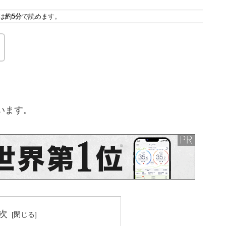
は
約5分
で読めます。
います。
次