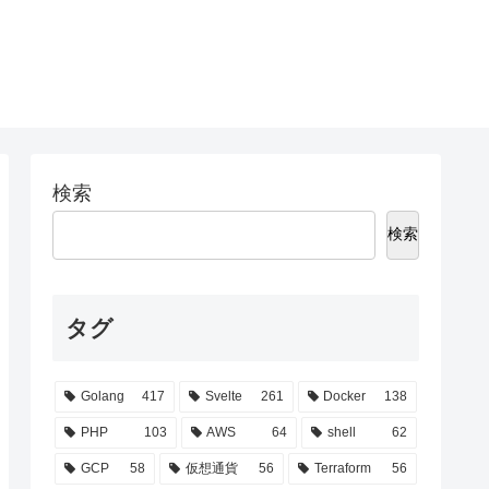
検索
検索
タグ
Golang
417
Svelte
261
Docker
138
PHP
103
AWS
64
shell
62
GCP
58
仮想通貨
56
Terraform
56