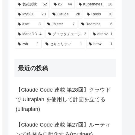
負荷試験
52
k6
44
Kubernetes
28
MySQL
28
Claude
28
Redis
10
asdf
8
JMeter
7
Redmine
6
MariaDB
4
ブロックチェーン
2
direnv
1
zsh
1
セキュリティ
1
brew
1
最近の投稿
【Claude Code 連載 第28回】クラウド
で Ultraplan を使用して計画を立てる
(ultraplan)
【Claude Code 連載 第27回】ルーティ
ンで作業を自動化する(routines)