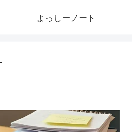
よっしーノート
-