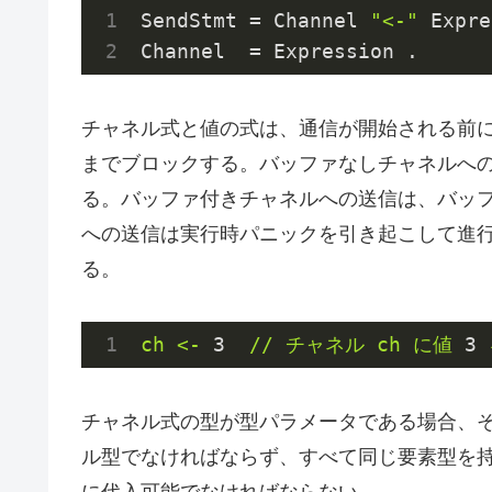
SendStmt = Channel 
"<-"
 Expre
チャネル式と値の式は、通信が開始される前
までブロックする。バッファなしチャネルへ
る。バッファ付きチャネルへの送信は、バッ
への送信は実行時パニックを引き起こして進
る。
ch
<-
3
//
チャネル
ch
に値
3
チャネル式の型が型パラメータである場合、
ル型でなければならず、すべて同じ要素型を
に代入可能でなければならない。