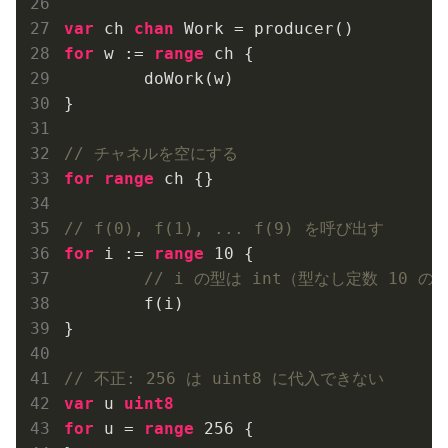
var
 ch 
chan
for
 w := 
range
 ch {

	doWork(w)

}

// チャネルを空にする
for
range
 ch {}

// f(0), f(1), ... f(9) を呼び出す
for
 i := 
range
10
 {

// i の型は int（型なし定数 10 
	f(i)

}

// 不正: 256 は uint8 に代入できない
var
 u 
uint8
for
 u = 
range
256
 {
