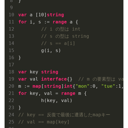
}

var
 a [
10
]
string
for
 i, s := 
range
 a {

// i の型は int
// s の型は string
// s == a[i]
	g(i, s)

}

var
 key 
string
var
 val 
interface
{}  
// m の要素型は va
m := 
map
[
string
]
int
{
"mon"
:
0
, 
"tue"
:
1
, 
for
 key, val = 
range
 m {

	h(key, val)

// key == 反復で最後に遭遇したmapキー
// val == map[key]