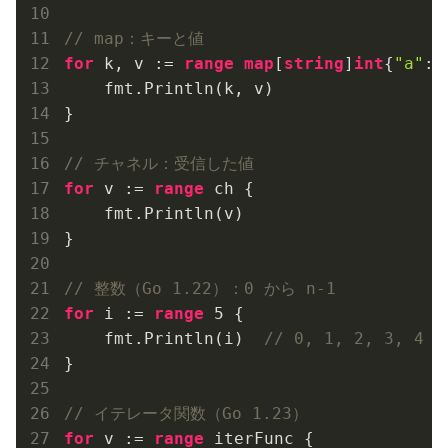
// map：キーと値
for
 k, v := 
range
map
[
string
]
int
{
"a"
: 
    fmt.Println(k, v)

}

// チャネル：受信した値
for
 v := 
range
 ch {

    fmt.Println(v)

}

// 整数（Go 1.22）：0 から n-1
for
 i := 
range
5
 {

    fmt.Println(i)  
// 0, 1, 2, 3, 4
}

// イテレータ関数（Go 1.23）
for
 v := 
range
 iterFunc {
