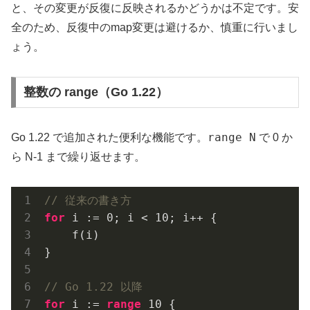
と、その変更が反復に反映されるかどうかは不定です。安
全のため、反復中のmap変更は避けるか、慎重に行いまし
ょう。
整数の range（Go 1.22）
range N
Go 1.22 で追加された便利な機能です。
で 0 か
ら N-1 まで繰り返せます。
// 従来の書き方
for
 i := 
0
; i < 
10
; i++ {

    f(i)

}

// Go 1.22 以降
for
 i := 
range
10
 {
