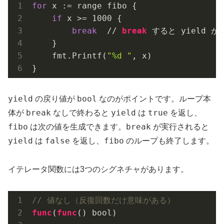
for
 x := range fibo {

if
 x >= 
1000
 {

break
  // 
break
 すると yield が 
    }

    fmt.Printf(
"%d "
, x)

yield
bool
の戻り値が
なのがポイントです。ループ本
break
yield
true
体が
なしで終わると
は
を返し、
fibo
break
は次の値を生成できます。
が実行されると
yield
false
fibo
は
を返し、
のループも終了します。
イテレータ関数には3つのシグネチャがあります。
// 値なし（反復回数だけ意味がある）
func
(
func
()
 bool)
