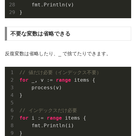
    fmt.Println(v)

不要な変数は省略できる
_
反復変数は省略したり、
で捨てたりできます。
// 値だけ必要（インデックス不要）
for
 _, v := 
range
 items {

    process(v)

}

// インデックスだけ必要
for
 i := 
range
 items {

    fmt.Println(i)

}
