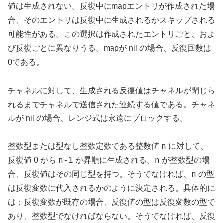
値は生成されない。反復中にmapエントリが作成された場
合、そのエントリは反復中に生成されるかスキップされる
可能性がある。この選択は作成されたエントリごと、およ
び反復ごとに異なりうる。mapが nil の場合、反復回数は
0である。
チャネルに対して、生成される反復値はチャネルが閉じら
れるまでチャネルで送信された連続する値である。チャネ
ルが nil の場合、レンジ式は永遠にブロックする。
n
整数型または型なし整数定数である整数値
に対して、
n-1
n
反復値 0 から
が昇順に生成される。
が整数型の場
n
合、反復値はその同じ型を持つ。そうでなければ、
の型
は反復変数に代入されるかのように決定される。具体的に
は：反復変数が既存の場合、反復値の型は反復変数の型で
あり、整数型でなければならない。そうでなければ、反復