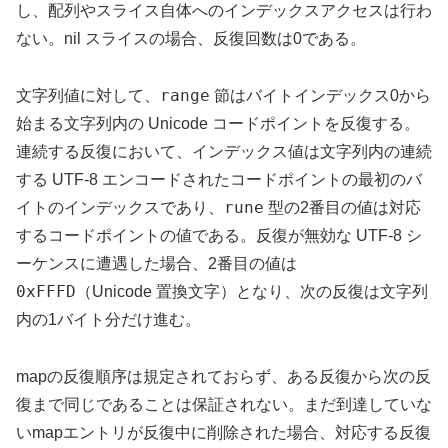
し、配列やスライス自体へのインデックスアクセスは行わ
ない。nil スライスの場合、反復回数は0である。
range
文字列値に対して、
節はバイトインデックス0から
始まる文字列内の Unicode コードポイントを反復する。
連続する反復において、インデックス値は文字列内の連続
する UTF-8 エンコードされたコードポイントの最初のバ
rune
イトのインデックスであり、
型の2番目の値は対応
するコードポイントの値である。反復が無効な UTF-8 シ
ーケンスに遭遇した場合、2番目の値は
0xFFFD
（Unicode 置換文字）となり、次の反復は文字列
内の1バイト分だけ進む。
mapの反復順序は規定されておらず、ある反復から次の反
復まで同じであることは保証されない。まだ到達していな
いmapエントリが反復中に削除された場合、対応する反復