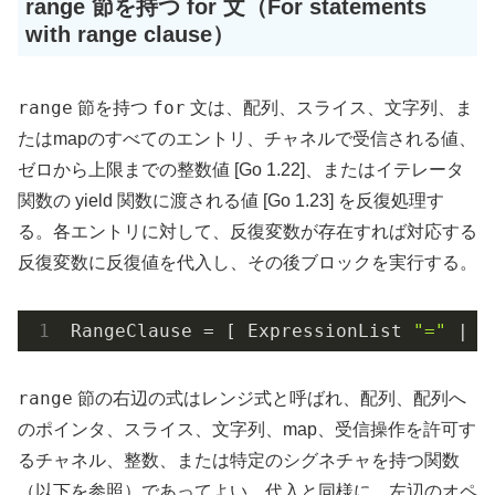
range 節を持つ for 文（For statements
with range clause）
range
for
節を持つ
文は、配列、スライス、文字列、ま
たはmapのすべてのエントリ、チャネルで受信される値、
ゼロから上限までの整数値 [Go 1.22]、またはイテレータ
関数の yield 関数に渡される値 [Go 1.23] を反復処理す
る。各エントリに対して、反復変数が存在すれば対応する
反復変数に反復値を代入し、その後ブロックを実行する。
RangeClause = [ ExpressionList 
"="
 | I
range
節の右辺の式はレンジ式と呼ばれ、配列、配列へ
のポインタ、スライス、文字列、map、受信操作を許可す
るチャネル、整数、または特定のシグネチャを持つ関数
（以下を参照）であってよい。代入と同様に、左辺のオペ