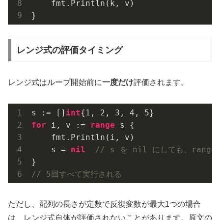
    fmt.Println(k, v)

レンジ式の評価タイミング
レンジ式はループ開始前に
一度だけ
評価されます。
s := []
int
{
1
, 
2
, 
3
, 
4
, 
5
for
 i, v := 
range
 s {

    fmt.Println(i, v)

    s = 
nil
// s を nil にしても、ra
// 5回すべて実行される
ただし、配列の長さが定数で反復変数が最大1つの場合
は、レンジ式自体が評価されないことがあります。原文の