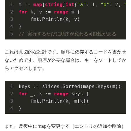
m := 
map
[
string
]
int
{
"a"
: 
1
, 
"b"
: 
2
, 
"c
for
 k, v := 
range
 m {

    fmt.Println(k, v)

// 実行するたびに順序が変わる可能性がある
これは意図的な設計です。順序に依存するコードを書かせ
ないためです。順序が必要な場合は、キーをソートしてか
らアクセスします。
for
 _, k := 
range
 keys {

    fmt.Println(k, m[k])

また、反復中にmapを変更する（エントリの追加や削除）