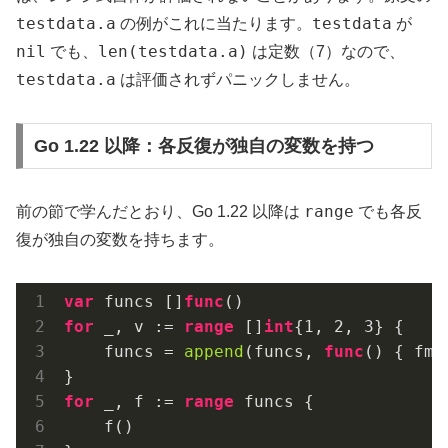
testdata.a
testdata
の例がこれに当たります。
が
nil
len(testdata.a)
でも、
は定数（7）なので、
testdata.a
は評価されずパニックしません。
Go 1.22 以降：各反復が独自の変数を持つ
range
前の節で学んだとおり、Go 1.22 以降は
でも各反
復が独自の変数を持ちます。
var
 funcs []
func
()
for
 _, v := 
range
 []
int
{
1
, 
2
, 
3
} {

    funcs = 
append
(funcs, 
func
()
 { fmt
for
 _, f := 
range
 funcs {

    f()
