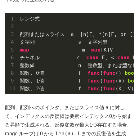
レンジ式                                
配列またはスライス  a  [n]E, *[n]E, or []E
文字列              s  文字列型         
map
                 m  
map
[K]V        
チャネル            c  
chan
 E, <-
chan
 E
整数値              n  整数型、または型なし
関数, 
0
値           f  
func
(
func
()
bool
関数, 
1
値           f  
func
(
func
(V)
boo
関数, 
2
値           f  
func
(
func
(K, V)
a
配列、配列へのポインタ、またはスライス値
に対し
て、インデックスの反復値は要素インデックス0から始ま
る昇順で生成される。反復変数が最大1つ存在する場合、
len(a)-1
range ループは 0 から
までの反復値を生成