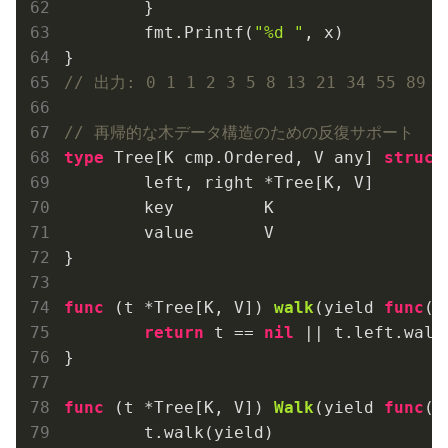
	}

	fmt.Printf(
"%d "
, x)

// 出力: 0 1 1 2 3 5 8 13 21 34 55 89 1
// 再帰的な木データ構造のための反復サポート
type
 Tree[K cmp.Ordered, V any] 
struct
	left, right *Tree[K, V]

	key         K

	value       V

}

func
(t *Tree[K, V])
walk
(yield 
func
(k
return
 t == 
nil
 || t.left.walk
}

func
(t *Tree[K, V])
Walk
(yield 
func
(k
	t.walk(yield)
