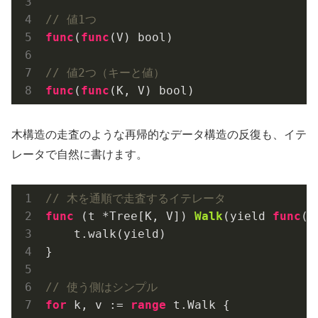
// 値1つ
func
(
func
(V)
 bool)

// 値2つ（キーと値）
func
(
func
(K, V)
木構造の走査のような再帰的なデータ構造の反復も、イテ
レータで自然に書けます。
// 木を通順で走査するイテレータ
func
(t *Tree[K, V])
Walk
(yield 
func
(k
    t.walk(yield)

}

// 使う側はシンプル
for
 k, v := 
range
 t.Walk {
