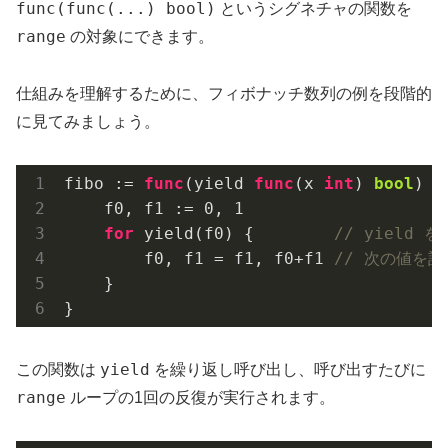
func(func(...) bool)
というシグネチャの関数を
range
の対象にできます。
仕組みを理解するために、フィボナッチ数列の例を段階的
に見てみましょう。
fibo := 
func
(yield 
func
(x 
int
)
bool
)
 {

    f0, f1 := 
0
, 
1
for
 yield(f0) {        
// yield
        f0, f1 = f1, f0+f1 
// 次の値を計
    }

yield
この関数は
を繰り返し呼び出し、呼び出すたびに
range
ループの1回の反復が実行されます。