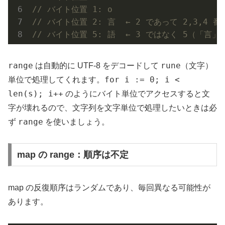
// バイト位置 1: o
// バイト位置 2: 言  ← 2 であって 2,3,4
// バイト位置 5: 語  ← 3 ではなく 5（「言
range
rune
は自動的に UTF-8 をデコードして
（文字）
for i := 0; i <
単位で処理してくれます。
len(s); i++
のようにバイト単位でアクセスすると文
字が壊れるので、文字列を文字単位で処理したいときは必
range
ず
を使いましょう。
map の range：順序は不定
map の反復順序はランダムであり、毎回異なる可能性が
あります。