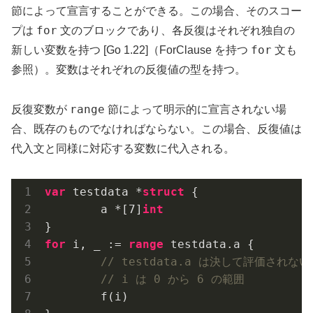
節によって宣言することができる。この場合、そのスコー
for
プは
文のブロックであり、各反復はそれぞれ独自の
for
新しい変数を持つ [Go 1.22]（ForClause を持つ
文も
参照）。変数はそれぞれの反復値の型を持つ。
range
反復変数が
節によって明示的に宣言されない場
合、既存のものでなければならない。この場合、反復値は
代入文と同様に対応する変数に代入される。
var
 testdata *
struct
 {

	a *[
7
]
int
for
 i, _ := 
range
 testdata.a {

// testdata.a は決して評価されない;
// i は 0 から 6 の範囲
	f(i)
