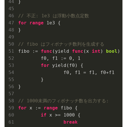
}

// 不正: 1e3 は浮動小数点定数
for
range
1e3
 {

}

// fibo はフィボナッチ数列を生成する
fibo := 
func
(yield 
func
(x 
int
)
bool
)
 {

	f0, f1 := 
0
, 
1
for
 yield(f0) {

		f0, f1 = f1, f0+f1

	}

}

// 1000未満のフィボナッチ数を出力する:
for
 x := 
range
 fibo {

if
 x >= 
1000
 {

break