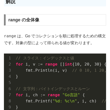
解説
range の全体像
range
は、Go でコレクションを順に処理するための構文
です。対象の型によって得られる値が変わります。
// スライス：インデックスと値
for
 i, v := 
range
 []
int
{
10
, 
20
, 
30
} {

    fmt.Println(i, v)  
// 0 10, 1 20, 
}

// 文字列：バイトインデックスとルーン
for
 i, ch := 
range
"Go言語"
 {

    fmt.Printf(
"%d: %c\n"
, i, ch)  
// 
}
