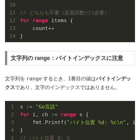
// どちらも不要（反復回数だけ必要）
for
range
 items {

    count++

文字列の range：バイトインデックスに注意
range
文字列を
するとき、1番目の値は
バイトインデッ
クス
であり、文字のインデックスではありません。
s := 
"Go言語"
for
 i, ch := 
range
 s {

    fmt.Printf(
"バイト位置 %d: %c\n"
, i,
// バイト位置 0: G