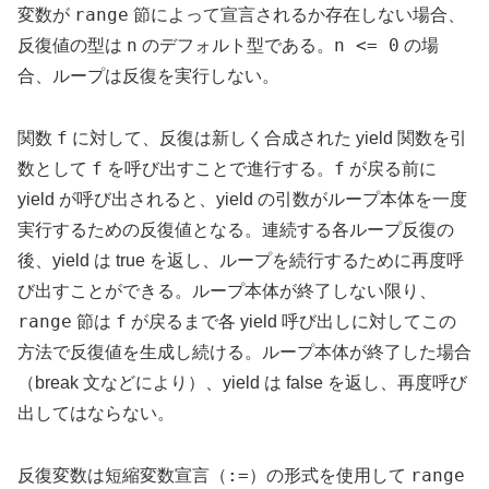
range
変数が
節によって宣言されるか存在しない場合、
n
n <= 0
反復値の型は
のデフォルト型である。
の場
合、ループは反復を実行しない。
f
関数
に対して、反復は新しく合成された yield 関数を引
f
f
数として
を呼び出すことで進行する。
が戻る前に
yield が呼び出されると、yield の引数がループ本体を一度
実行するための反復値となる。連続する各ループ反復の
後、yield は true を返し、ループを続行するために再度呼
び出すことができる。ループ本体が終了しない限り、
range
f
節は
が戻るまで各 yield 呼び出しに対してこの
方法で反復値を生成し続ける。ループ本体が終了した場合
（break 文などにより）、yield は false を返し、再度呼び
出してはならない。
:=
range
反復変数は短縮変数宣言（
）の形式を使用して