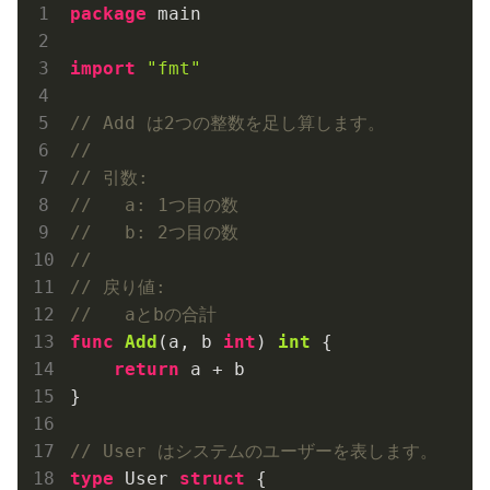
package
 main

import
"fmt"
// Add は2つの整数を足し算します。
// 
// 引数:
//   a: 1つ目の数
//   b: 2つ目の数
// 
// 戻り値:
//   aとbの合計
func
Add
(a, b 
int
)
int
 {

return
 a + b

}

// User はシステムのユーザーを表します。
type
 User 
struct
 {
