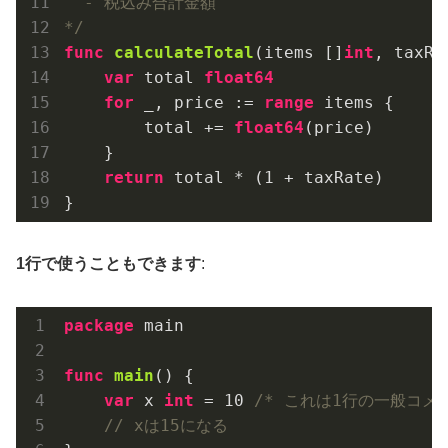
  - 税込み合計金額

*/
func
calculateTotal
(items []
int
, taxRa
var
 total 
float64
for
 _, price := 
range
 items {

        total += 
float64
(price)

    }

return
 total * (
1
 + taxRate)

1行で使うこともできます
:
package
 main

func
main
()
 {

var
 x 
int
 = 
10
/* これは1行の一般コメン
// xは15になる