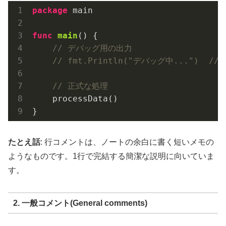
package
 main

func
main
()
 {

// デバッグ用の出力
// fmt.Println("デバッグ中...")  
// 正式な処理
    processData()

たとえ話
: 行コメントは、ノートの余白に書く短いメモの
ようなものです。1行で完結する簡潔な説明に向いていま
す。
2. 一般コメント(General comments)