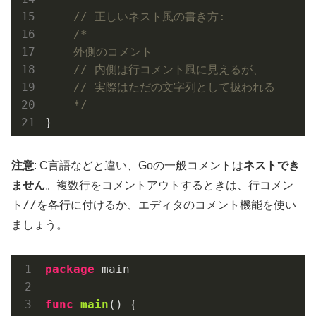
// 正しいネスト風の書き方:
/*

    外側のコメント

    // 内側は行コメント風に見えるが、

    // 実際はただの文字列として扱われる

    */
注意
: C言語などと違い、Goの一般コメントは
ネストでき
ません
。複数行をコメントアウトするときは、行コメン
//
ト
を各行に付けるか、エディタのコメント機能を使い
ましょう。
package
 main

func
main
()
 {
