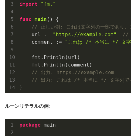
import
"fmt"
func
main
()
 {

// 正しい例: これは文字列の一部であり、
    url := 
"https://example.com"
// 
    comment := 
"これは /* 本当に */ 文字
    fmt.Println(url)

    fmt.Println(comment)

// 出力: https://example.com
// 出力: これは /* 本当に */ 文字列です
ルーンリテラルの例
:
package
 main
