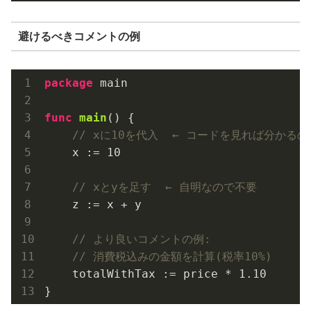
避けるべきコメントの例
package
 main

func
main
()
 {

// xに10を代入  ← コードを見れば分かる
    x := 
10
// xとyを足す  ← 自明なので不要
    z := x + y

// より良いコメントの例:
// 消費税込みの金額を計算(税率10%)
    totalWithTax := price * 
1.10