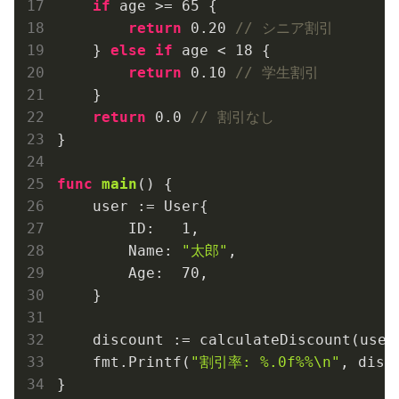
if
 age >= 
65
 {

return
0.20
// シニア割引
    } 
else
if
 age < 
18
 {

return
0.10
// 学生割引
    }

return
0.0
// 割引なし
}

func
main
()
 {

    user := User{

        ID:   
1
,

        Name: 
"太郎"
,

        Age:  
70
,

    }

    discount := calculateDiscount(user.
    fmt.Printf(
"割引率: %.0f%%\n"
, disc