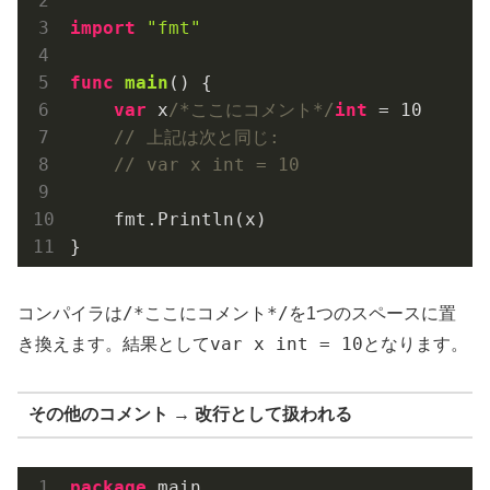
import
"fmt"
func
main
()
 {

var
 x
/*ここにコメント*/
int
 = 
10
// 上記は次と同じ:
// var x int = 10
    fmt.Println(x)

/*ここにコメント*/
コンパイラは
を1つのスペースに置
var x int = 10
き換えます。結果として
となります。
その他のコメント → 改行として扱われる
package
 main
