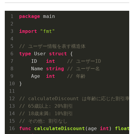
package
 main

import
"fmt"
// ユーザー情報を表す構造体
type
 User 
struct
 {

    ID   
int
// ユーザーID
    Name 
string
// ユーザー名
    Age  
int
// 年齢
}

// calculateDiscount は年齢に応じた割引
// 65歳以上: 20%割引
// 18歳未満: 10%割引
// その他: 割引なし
func
calculateDiscount
(age 
int
)
float6