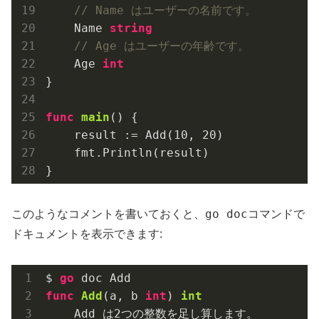
// Name はユーザーの名前です。
    Name 
string
// Age はユーザーの年齢です。
    Age 
int
}

func
main
()
 {

    result := Add(
10
, 
20
)

    fmt.Println(result)

go doc
このようなコメントを書いておくと、
コマンドで
ドキュメントを表示できます:
$ 
go
func
Add
(a, b 
int
)
int
    Add は
2
つの整数を足し算します。
