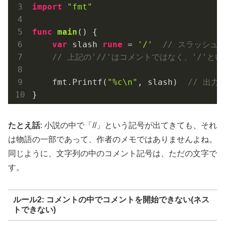
import
"fmt"
func
main
()
 {

var
 slash 
rune
 = 
'/'
// スラッシュ
// 上記の'//'はコメントではなく、'/'と
    fmt.Printf(
"%c\n"
, slash)  
// 出力:
たとえ話
: 小説の中で「//」という記号が出てきても、それ
は物語の一部であって、作者のメモではありませんよね。
同じように、文字列の中のコメント記号は、ただの文字で
す。
ルール2: コメントの中でコメントを開始できない(ネス
トできない)