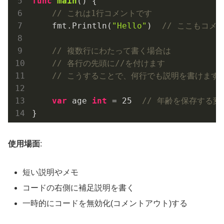
func
main
()
 {

// これは1行コメントです
    fmt.Println(
"Hello"
)  
// ここもコメ
// 複数行にわたって書く場合は
// 各行の先頭に//を付けます
// こうすることで、何行でも説明を書けます
var
 age 
int
 = 
25
// 年齢を保存する変
使用場面
:
短い説明やメモ
コードの右側に補足説明を書く
一時的にコードを無効化(コメントアウト)する