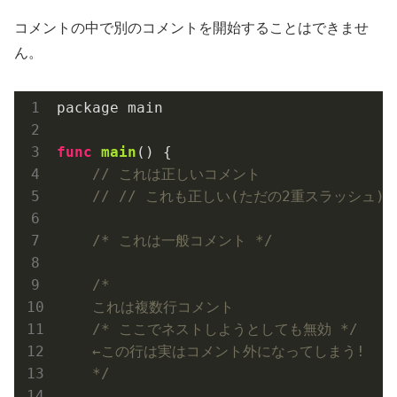
コメントの中で別のコメントを開始することはできませ
ん。
package main

func
main
()
 {

// これは正しいコメント
// // これも正しい(ただの2重スラッシュ)
/* これは一般コメント */
/*

    これは複数行コメント

/* ここでネストしようとしても無効 */
    ←この行は実はコメント外になってしまう!

    */