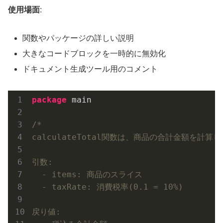
使用場面
:
関数やパッケージの詳しい説明
大きなコードブロックを一時的に無効化
ドキュメント生成ツール用のコメント
package
 main

/*

calculateTotal関数は、商品の合計金額を計算し
引数:

  - items: 商品のスライス

  - taxRate: 消費税率(0.1 = 10%)

戻り値:
