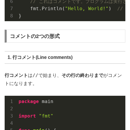
// これはコメントです。プログラムは実行さ
    fmt.Println(
"Hello, World!"
)  
// 
コメントの2つの形式
1. 行コメント(Line comments)
//
行コメント
は
で始まり、
その行の終わりまで
がコメン
トになります。
package
 main

import
"fmt"