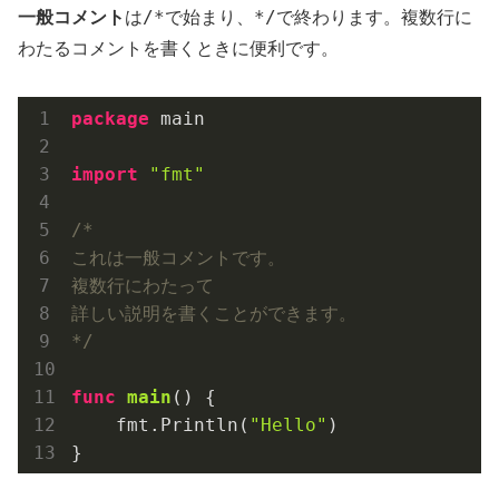
/*
*/
一般コメント
は
で始まり、
で終わります。複数行に
わたるコメントを書くときに便利です。
package
 main

import
"fmt"
/*

これは一般コメントです。

複数行にわたって

詳しい説明を書くことができます。

*/
func
main
()
 {

    fmt.Println(
"Hello"
)
