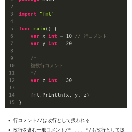
import
"fmt"
func
main
()
 {

var
 x 
int
 = 
10
// 行コメント
var
 y 
int
 = 
20
/*

    複数行コメント

    */
var
 z 
int
 = 
30
    fmt.Println(x, y, z)

//
行コメント
は改行として扱われる
/* ... */
改行を含む一般コメント
も改行として扱