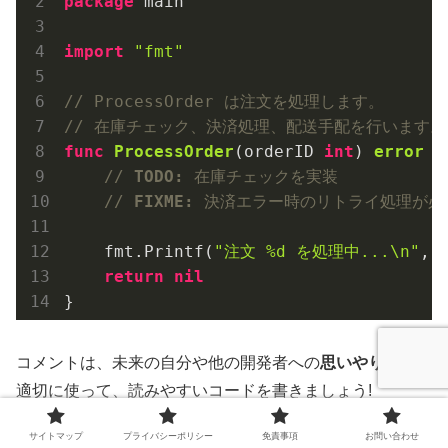
package
 main

import
"fmt"
// ProcessOrder は注文を処理します。
// 在庫チェック、決済処理、配送手配を行います。
func
ProcessOrder
(orderID 
int
)
error
 {

// 
TODO:
 在庫チェックを実装
// 
FIXME:
 決済エラー時のリトライ処理が必
    fmt.Printf(
"注文 %d を処理中...\n"
, o
return
nil
コメントは、未来の自分や他の開発者への
思いやり
です。
適切に使って、読みやすいコードを書きましょう!
サイトマップ
プライバシーポリシー
免責事項
お問い合わせ