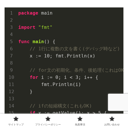
package
 main

import
"fmt"
func
main
()
 {

// 1行に複数の文を書く(デバッグ時など)
    x := 
10
; fmt.Println(x)

// for文の初期化、条件、後処理(これはOK)
for
 i := 
0
; i < 
3
; i++ {

        fmt.Println(i)

    }

// ifの短縮構文(これもOK)
if
 x := getValue(); x > 
5
 {

        fmt.Println(
"大きい"
)

サイトマップ
プライバシーポリシー
免責事項
お問い合わせ
    }
