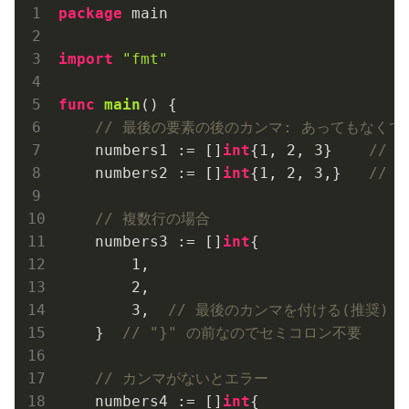
package
 main

import
"fmt"
func
main
()
 {

// 最後の要素の後のカンマ: あってもなくて
    numbers1 := []
int
{
1
, 
2
, 
3
}    
// 
    numbers2 := []
int
{
1
, 
2
, 
3
,}   
// 
// 複数行の場合
    numbers3 := []
int
{

1
,

2
,

3
,  
// 最後のカンマを付ける(推奨)
    }  
// "}" の前なのでセミコロン不要
// カンマがないとエラー
    numbers4 := []
int
{
