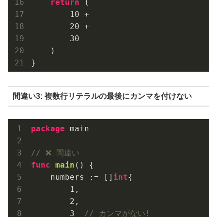
return
 (

10
 +

20
 +

30
    )

間違い3: 複数行リテラルの最後にカンマを付けない
package
 main

// ❌ 間違い
func
main
()
 {

    numbers := []
int
{

1
,

2
,

3
// カンマがない!