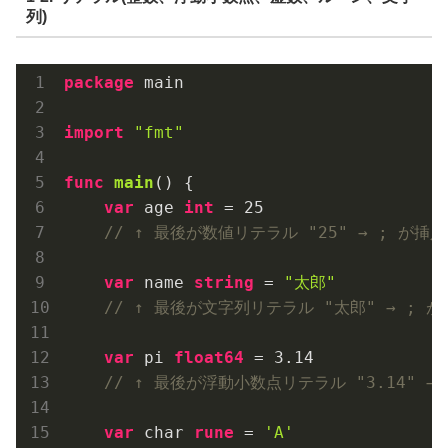
列)
package
 main

import
"fmt"
func
main
()
 {

var
 age 
int
 = 
25
// ↑ 最後が数値リテラル "25" → ; が挿入
var
 name 
string
 = 
"太郎"
// ↑ 最後が文字列リテラル "太郎" → ; が
var
 pi 
float64
 = 
3.14
// ↑ 最後が浮動小数点リテラル "3.14" →
var
 char 
rune
 = 
'A'