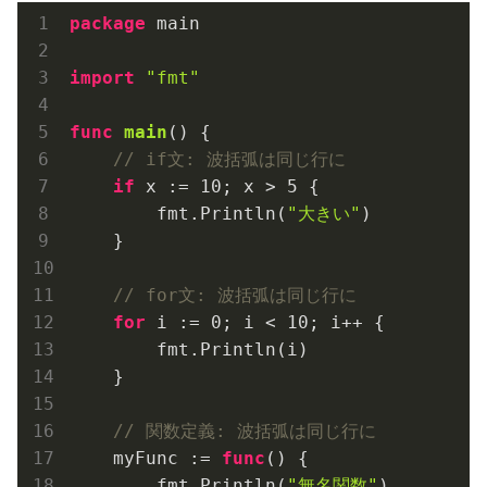
package
 main

import
"fmt"
func
main
()
 {

// if文: 波括弧は同じ行に
if
 x := 
10
; x > 
5
 {

        fmt.Println(
"大きい"
)

    }

// for文: 波括弧は同じ行に
for
 i := 
0
; i < 
10
; i++ {

        fmt.Println(i)

    }

// 関数定義: 波括弧は同じ行に
    myFunc := 
func
()
 {

        fmt.Println(
"無名関数"
)
