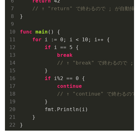
return
42
// ↑ "return" で終わるので ; が自動挿
}

func
main
()
 {

for
 i := 
0
; i < 
10
; i++ {

if
 i == 
5
 {

break
// ↑ "break" で終わるので ;
        }

if
 i%
2
 == 
0
 {

continue
// ↑ "continue" で終わるの
        }

        fmt.Println(i)

    }
