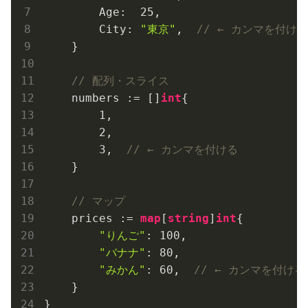
        Age:  
25
,

        City: 
"東京"
,  
// ← カンマを付ける
    }

// 配列・スライス
    numbers := []
int
{

1
,

2
,

3
,  
// ← カンマを付ける
    }

// マップ
    prices := 
map
[
string
]
int
{

"りんご"
: 
100
,

"バナナ"
: 
80
,

"みかん"
: 
60
,  
// ← カンマを付ける
    }

}
