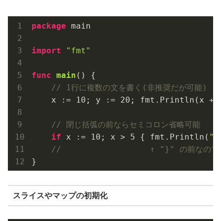
package
 main

import
"fmt"
func
main
()
 {

// 1行に複数の文を書く(非推奨だが可能)
    x := 
10
; y := 
20
; fmt.Println(x + y
// 閉じ括弧の前ならセミコロン省略可能
if
 x := 
10
; x > 
5
 { fmt.Println(
"O
//                  ↑ "}" の前
スライスやマップの初期化