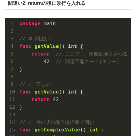
間違い2: returnの後に改行を入れる
package
 main

// ❌ 間違い
func
getValue
()
int
 {

return
// ここで ; が自動挿入される!
42
// 到達不能コード(エラー)
}

// ✅ 正しい
func
getValue
()
int
 {

return
42
}

// ✅ 長い式の場合は括弧で囲む
func
getComplexValue
()
int
 {
