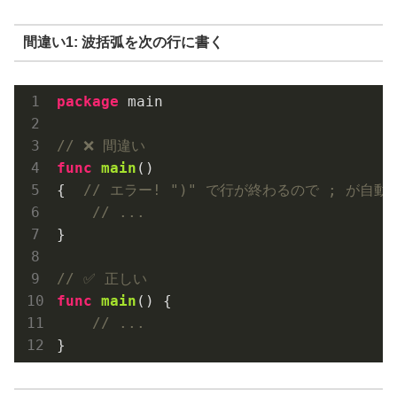
間違い1: 波括弧を次の行に書く
package
 main

// ❌ 間違い
func
main
()
{  
// エラー! ")" で行が終わるので ; が自動
// ...
}

// ✅ 正しい
func
main
()
 {

// ...