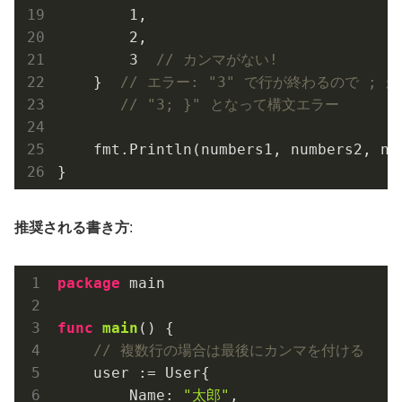
1
,

2
,

3
// カンマがない!
    }  
// エラー: "3" で行が終わるので ;
// "3; }" となって構文エラー
    fmt.Println(numbers1, numbers2, num
推奨される書き方
:
package
 main

func
main
()
 {

// 複数行の場合は最後にカンマを付ける
    user := User{

        Name: 
"太郎"
,
