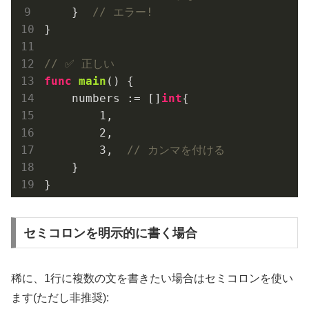
    }  
// エラー!
}

// ✅ 正しい
func
main
()
 {

    numbers := []
int
{

1
,

2
,

3
,  
// カンマを付ける
    }

セミコロンを明示的に書く場合
稀に、1行に複数の文を書きたい場合はセミコロンを使い
ます(ただし非推奨):