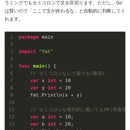
ラミングでもセミコロンで文を区切ります。ただし、Go
は賢いので「ここで文が終わるな」と自動的に判断してく
れます。
package
 main

import
"fmt"
func
main
()
 {

// セミコロンなしで書ける(推奨)
var
 x 
int
 = 
10
var
 y 
int
 = 
20
    fmt.Println(x + y)

// セミコロンを明示的に書いてもOK(非推奨)
var
 a 
int
 = 
10
;

var
 b 
int
 = 
20
;
