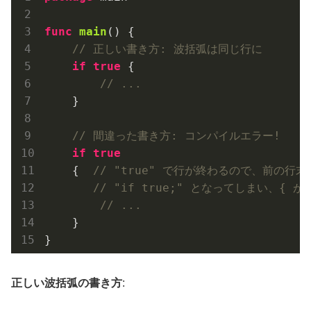
func
main
()
 {

// 正しい書き方: 波括弧は同じ行に
if
true
 {

// ...
    }

// 間違った書き方: コンパイルエラー!
if
true
    {  
// "true" で行が終わるので、前の行
// "if true;" となってしまい、{
// ...
    }

正しい波括弧の書き方
: