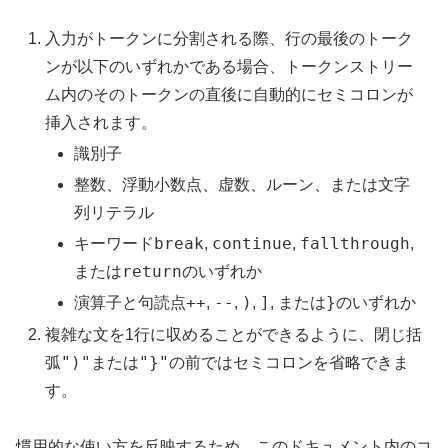
入力がトークンに分割される際、行の最後のトーク
ンが以下のいずれかである場合、トークンストリー
ム内のそのトークンの直後に自動的にセミコロンが
挿入されます。
識別子
整数、浮動小数点、虚数、ルーン、または文字
列リテラル
break
continue
fallthrough
キーワード
,
,
,
return
または
のいずれか
++
--
)
]
}
演算子と句読点
,
,
,
, または
のいずれか
複雑な文を1行に収めることができるように、閉じ括
")"
"}"
弧
または
の前ではセミコロンを省略できま
す。
慣用的な使い方を反映するため、このドキュメント内のコ