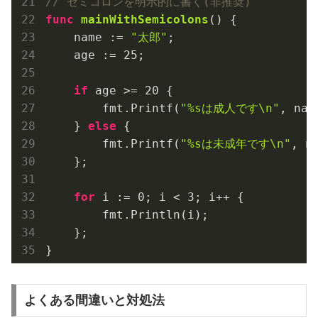
// セミコロンを明示的に書く(非推奨)
func
mainWithSemicolons
()
 {

    name := 
"太郎"
;

    age := 
25
;

if
 age >= 
20
 {

        fmt.Printf(
"%sは成人です\n"
, name
    } 
else
 {

        fmt.Printf(
"%sは未成年です\n"
, na
    };

for
 i := 
0
; i < 
3
; i++ {

        fmt.Println(i);

    };

よくある間違いと対処法