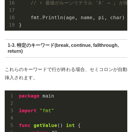
// ↑ 最後がルーンリテラル 'A' → ; が挿
    fmt.Println(age, name, pi, char)

1-3. 特定のキーワード(break, continue, fallthrough,
return)
これらのキーワードで行が終わる場合、セミコロンが自動
挿入されます。
package
 main

import
"fmt"
func
getValue
()
int
 {
