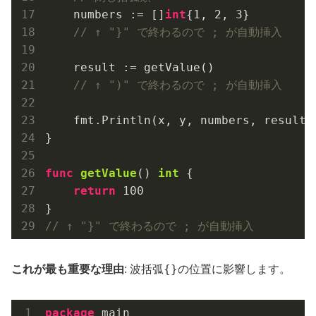
    numbers := []
int
{
1
, 
2
, 
3
}

// ↑ "}" で終わるので ; が自動挿入
    result := getValue()

// ↑ ")" で終わるので ; が自動挿入
    fmt.Println(x, y, numbers, result)

}

func
getValue
()
int
 {

return
100
// ↑ "}" で終わるので ; が自動挿入
{}
これが最も重要な理由
: 波括弧
の位置に影響します。
package
 main
