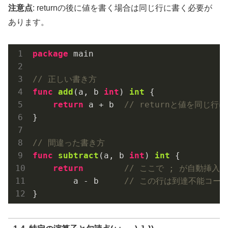
注意点
: returnの後に値を書く場合は同じ行に書く必要が
あります。
package
 main

// 正しい書き方
func
add
(a, b 
int
)
int
 {

return
 a + b  
// returnと値を同じ行に
}

// 間違った書き方
func
subtract
(a, b 
int
)
int
 {

return
// ここで ; が自動挿入
        a - b     
// この行は到達不能コー