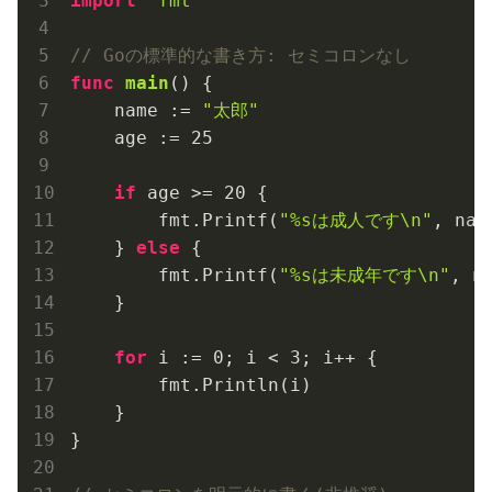
import
"fmt"
// Goの標準的な書き方: セミコロンなし
func
main
()
 {

    name := 
"太郎"
    age := 
25
if
 age >= 
20
 {

        fmt.Printf(
"%sは成人です\n"
, name
    } 
else
 {

        fmt.Printf(
"%sは未成年です\n"
, na
    }

for
 i := 
0
; i < 
3
; i++ {

        fmt.Println(i)

    }

}
