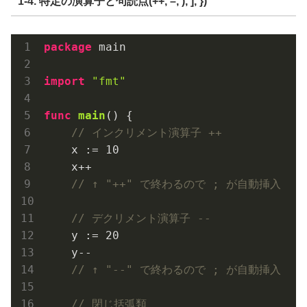
1-4. 特定の演算子と句読点(++, –, ), ], })
package
 main

import
"fmt"
func
main
()
 {

// インクリメント演算子 ++
    x := 
10
    x++

// ↑ "++" で終わるので ; が自動挿入
// デクリメント演算子 --
    y := 
20
    y--

// ↑ "--" で終わるので ; が自動挿入
// 閉じ括弧類