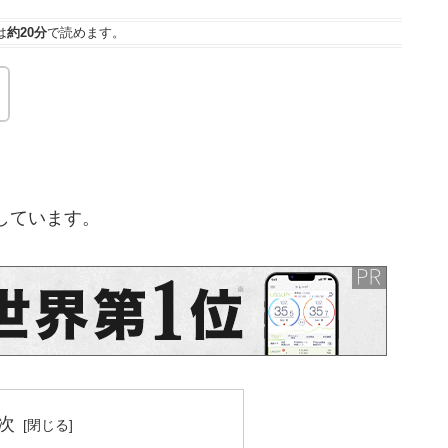
は
約20分
で読めます。
しています。
次