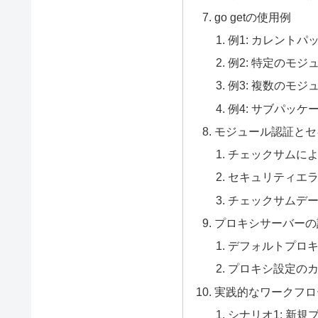
go getの使用例
例1: カレント
例2: 特定のモジ
例3: 複数のモ
例4: サブパッケ
モジュール認証とセ
チェックサムに
セキュリティエ
チェックサムデ
プロキシサーバーの
デフォルトプロ
プロキシ設定の
実践的なワークフロ
シナリオ1: 新