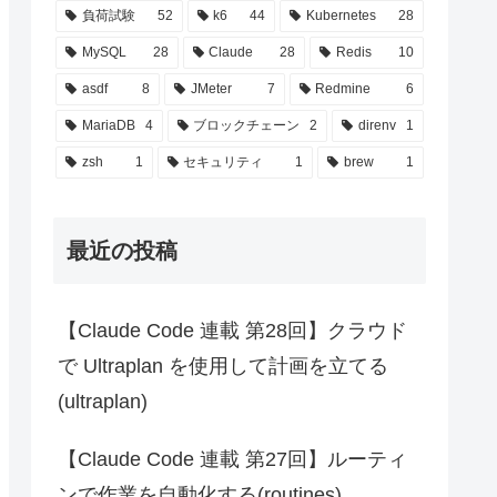
負荷試験
52
k6
44
Kubernetes
28
MySQL
28
Claude
28
Redis
10
asdf
8
JMeter
7
Redmine
6
MariaDB
4
ブロックチェーン
2
direnv
1
zsh
1
セキュリティ
1
brew
1
最近の投稿
【Claude Code 連載 第28回】クラウド
で Ultraplan を使用して計画を立てる
(ultraplan)
【Claude Code 連載 第27回】ルーティ
ンで作業を自動化する(routines)