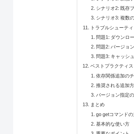
シナリオ2: 既
シナリオ3: 複
トラブルシューティ
問題1: ダウンロ
問題2: バージョ
問題3: キャッシ
ベストプラクティス
依存関係追加の
推奨される追加
バージョン指定
まとめ
go getコマンド
基本的な使い方
重要なポイント