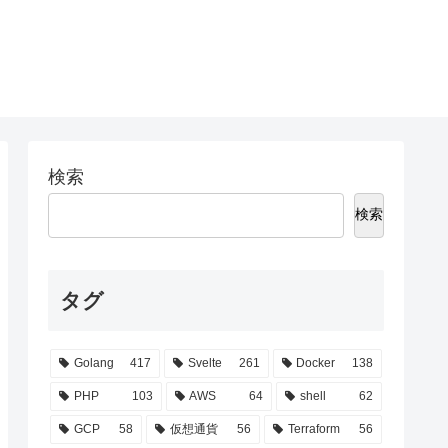
検索
検索
タグ
Golang
417
Svelte
261
Docker
138
PHP
103
AWS
64
shell
62
GCP
58
仮想通貨
56
Terraform
56