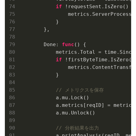
if
 !requestSent.IsZero() {

                metrics.ServerProcessi
            }

        },

        Done: 
func
()
 {

            metrics.Total = time.Since(
if
 !firstByteTime.IsZero() 
                metrics.ContentTransfe
            }

// メトリクスを保存
            a.mu.Lock()

            a.metrics[reqID] = metrics

            a.mu.Unlock()

// 分析結果を出力
            a.printAnalysis(reqID, metr