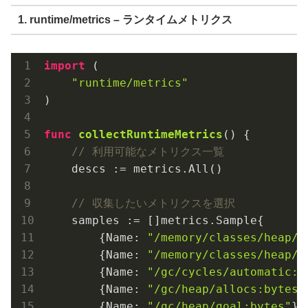
1. runtime/metrics – ランタイムメトリクス
import
 (

"runtime/metrics"
)

func
collectRuntimeMetrics
()
 {

// 利用可能なメトリクス一覧
    descs := metrics.All()

// 収集したいメトリクスを選択
    samples := []metrics.Sample{

        {Name: 
"/memory/classes/heap/o
        {Name: 
"/memory/classes/heap/u
        {Name: 
"/gc/cycles/automatic:g
        {Name: 
"/gc/heap/allocs:bytes"
        {Name: 
"/gc/heap/goal:bytes"
},
