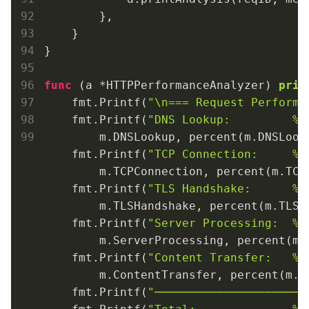
        },

    }

}

func
(a *HTTPPerformanceAnalyzer)
prin
    fmt.Printf(
"\n=== Request Performa
    fmt.Printf(
"DNS Lookup:         %1
        m.DNSLookup, percent(m.DNSLooku
    fmt.Printf(
"TCP Connection:     %1
        m.TCPConnection, percent(m.TCPC
    fmt.Printf(
"TLS Handshake:      %1
        m.TLSHandshake, percent(m.TLSHa
    fmt.Printf(
"Server Processing:  %1
        m.ServerProcessing, percent(m.
    fmt.Printf(
"Content Transfer:   %1
        m.ContentTransfer, percent(m.Co
    fmt.Printf(
"──────────────────────