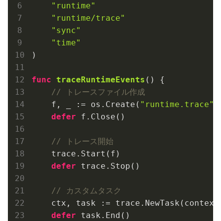
"runtime"
"runtime/trace"
"sync"
"time"
)

func
traceRuntimeEvents
()
 {

// トレースファイル作成
    f, _ := os.Create(
"runtime.trace"
)

defer
 f.Close()

// トレース開始
    trace.Start(f)

defer
 trace.Stop()

// カスタムタスク
    ctx, task := trace.NewTask(context
defer
 task.End()
