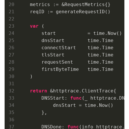
    metrics := &RequestMetrics{}

    reqID := generateRequestID()

var
 (

        start           = time.Now()

        dnsStart        time.Time

        connectStart    time.Time

        tlsStart        time.Time

        requestSent     time.Time

        firstByteTime   time.Time

    )

return
 &httptrace.ClientTrace{

        DNSStart: 
func
(_ httptrace.DNS
            dnsStart = time.Now()

        },

        DNSDone: 
func
(info httptrace.D