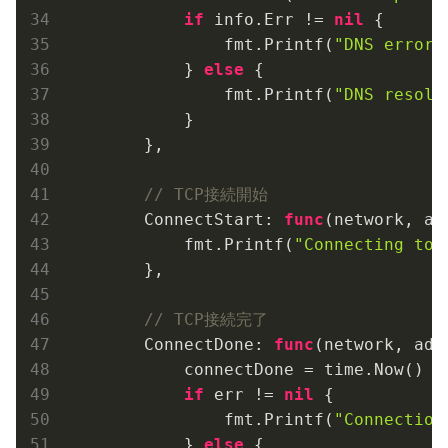
if
 info.Err != 
nil
 {

                fmt.Printf(
"DNS error:
            } 
else
 {

                fmt.Printf(
"DNS resolv
            }

        },

// TCP接続開始
        ConnectStart: 
func
(network, ad
            fmt.Printf(
"Connecting to 
        },

// TCP接続完了
        ConnectDone: 
func
(network, add
            connectDone = time.Now()

if
 err != 
nil
 {

                fmt.Printf(
"Connection
            } 
else
 {
