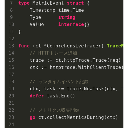
type
 MetricEvent 
struct
 {

    Timestamp time.Time

    Type      
string
    Value     
interface
{}

}

func
(ct *ComprehensiveTracer)
TraceRe
// HTTPトレース追加
    trace := ct.httpTrace.Trace(req)

    ctx := httptrace.WithClientTrace(re
// ランタイムイベント記録
    ctx, task := trace.NewTask(ctx, 
"h
defer
 task.End()

// メトリクス収集開始
go
 ct.collectMetricsDuring(ctx)
