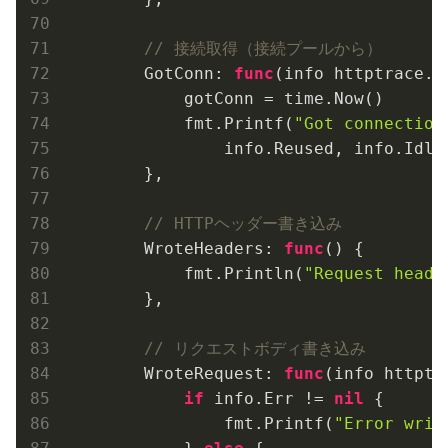
// 接続取得（接続プールから）
        GotConn: 
func
(info httptrace.G
            gotConn = time.Now()

            fmt.Printf(
"Got connection
                info.Reused, info.IdleT
        },

// HTTPヘッダー書き込み
        WroteHeaders: 
func
()
 {

            fmt.Println(
"Request heade
        },

// リクエストボディ書き込み
        WroteRequest: 
func
(info httptr
if
 info.Err != 
nil
 {

                fmt.Printf(
"Error writ