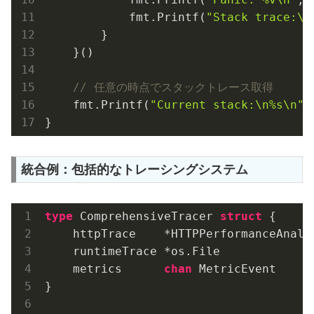
            fmt.Printf(
"Stack trace:\n
        }

    }()

// 任意の時点でスタックトレース取得
    fmt.Printf(
"Current stack:\n%s\n"
,
統合例：包括的なトレーシングシステム
type
 ComprehensiveTracer 
struct
 {

    httpTrace    *HTTPPerformanceAnalyz
    runtimeTrace *os.File

    metrics      
chan
 MetricEvent

}
