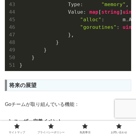
                Type:      
"memory"
,

                Value: 
map
[
string
]
uint
"alloc"
:      m.All
"goroutines"
: 
uint
                },

            }

        }

    }

将来の展望
Goチームが取り組んでいる機能：
ユーザー定義イベント
カスタムイベントの記録
サイトマップ
プライバシーポリシー
免責事項
お問い合わせ