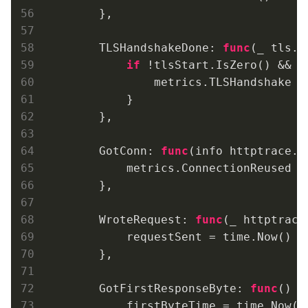
        },

        TLSHandshakeDone: 
func
(_ tls.C
if
 !tlsStart.IsZero() && e
                metrics.TLSHandshake = 
            }

        },

        GotConn: 
func
(info httptrace.G
            metrics.ConnectionReused = 
        },

        WroteRequest: 
func
(_ httptrace
            requestSent = time.Now()

        },

        GotFirstResponseByte: 
func
()
 {

            firstByteTime = time.Now()
