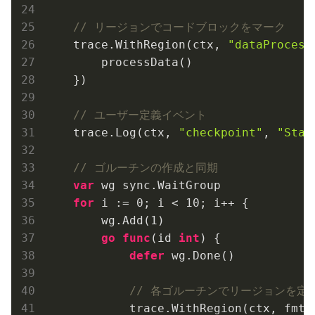
// リージョンでコードブロックをマーク
    trace.WithRegion(ctx, 
"dataProcess
        processData()

    })

// ユーザー定義イベント
    trace.Log(ctx, 
"checkpoint"
, 
"Star
// ゴルーチンの作成と同期
var
 wg sync.WaitGroup

for
 i := 
0
; i < 
10
; i++ {

        wg.Add(
1
)

go
func
(id 
int
)
 {

defer
 wg.Done()

// 各ゴルーチンでリージョンを定
            trace.WithRegion(ctx, fmt.