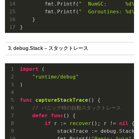
        fmt.Printf(
"  NumGC:      %d\n
        fmt.Printf(
"  Goroutines: %d\n
    }

3. debug.Stack – スタックトレース
import
 (

"runtime/debug"
)

func
captureStackTrace
()
 {

// パニック時の自動スタックトレース
defer
func
()
 {

if
 r := 
recover
(); r != 
nil
 {

            stackTrace := debug.Stack()
            fmt.Printf(
"Panic: %v\n"
, r