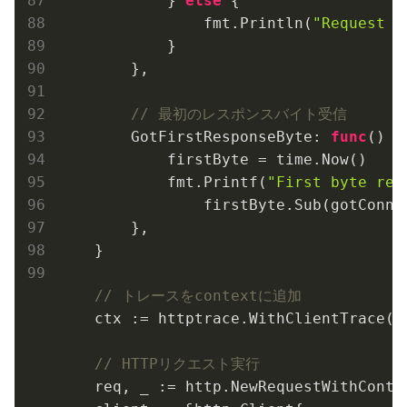
            } 
else
 {

                fmt.Println(
"Request b
            }

        },

// 最初のレスポンスバイト受信
        GotFirstResponseByte: 
func
()
 {

            firstByte = time.Now()

            fmt.Printf(
"First byte rec
                firstByte.Sub(gotConn))
        },

    }

// トレースをcontextに追加
    ctx := httptrace.WithClientTrace(c
// HTTPリクエスト実行
    req, _ := http.NewRequestWithConte