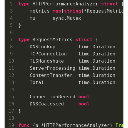
type
 HTTPPerformanceAnalyzer 
struct
 {

    metrics 
map
[
string
]*RequestMetrics

    mu      sync.Mutex

}

type
 RequestMetrics 
struct
 {

    DNSLookup        time.Duration

    TCPConnection    time.Duration

    TLSHandshake     time.Duration

    ServerProcessing time.Duration

    ContentTransfer  time.Duration

    Total            time.Duration

    ConnectionReused 
bool
    DNSCoalesced     
bool
}

func
(a *HTTPPerformanceAnalyzer)
Trac