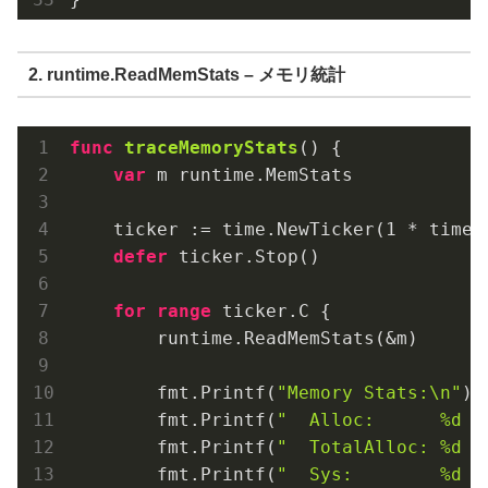
2. runtime.ReadMemStats – メモリ統計
func
traceMemoryStats
()
 {

var
 m runtime.MemStats

    ticker := time.NewTicker(
1
 * time.
defer
 ticker.Stop()

for
range
 ticker.C {

        runtime.ReadMemStats(&m)

        fmt.Printf(
"Memory Stats:\n"
)

        fmt.Printf(
"  Alloc:      %d M
        fmt.Printf(
"  TotalAlloc: %d M
        fmt.Printf(
"  Sys:        %d M