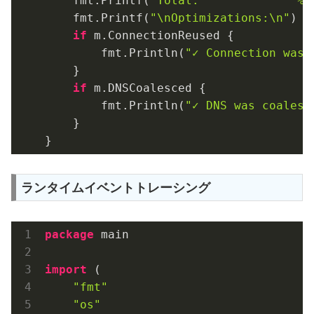
    fmt.Printf(
"Total:              %1
    fmt.Printf(
"\nOptimizations:\n"
)

if
 m.ConnectionReused {

        fmt.Println(
"✓ Connection was 
    }

if
 m.DNSCoalesced {

        fmt.Println(
"✓ DNS was coalesc
    }

ランタイムイベントトレーシング
package
 main

import
 (

"fmt"
"os"