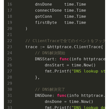
        dnsDone     time.Time

        connectDone time.Time

        gotConn     time.Time

        firstByte   time.Time

    )

// ClientTraceで全てのイベントをフック
    trace := &httptrace.ClientTrace{

// DNS解決開始
        DNSStart: 
func
(info httptrace.
            dnsStart = time.Now()

            fmt.Printf(
"DNS lookup sta
        },

// DNS解決完了
        DNSDone: 
func
(info httptrace.D
            dnsDone = time.Now()

            fmt.Printf(
"DNS lookup don