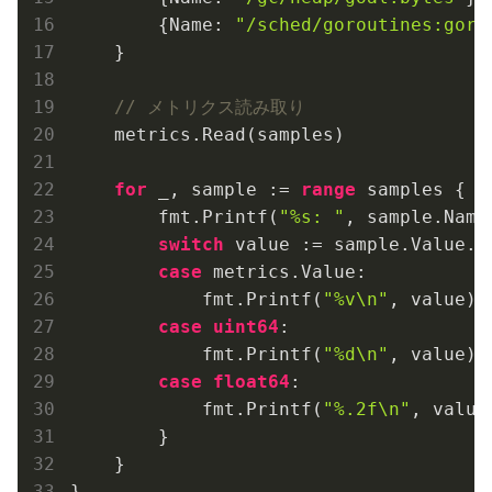
        {Name: 
"/sched/goroutines:goro
    }

// メトリクス読み取り
    metrics.Read(samples)

for
 _, sample := 
range
 samples {

        fmt.Printf(
"%s: "
, sample.Name)
switch
 value := sample.Value.(
case
 metrics.Value:

            fmt.Printf(
"%v\n"
, value)

case
uint64
:

            fmt.Printf(
"%d\n"
, value)

case
float64
:

            fmt.Printf(
"%.2f\n"
, value)
        }

    }
