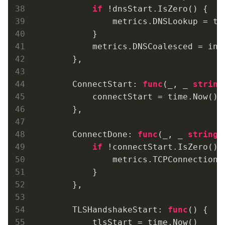
if
 !dnsStart.IsZero() {

                metrics.DNSLookup = tim
            }

            metrics.DNSCoalesced = info
        },

        ConnectStart: 
func
(_, _ 
string
            connectStart = time.Now()

        },

        ConnectDone: 
func
(_, _ 
string
,
if
 !connectStart.IsZero() 
                metrics.TCPConnection =
            }

        },

        TLSHandshakeStart: 
func
()
 {

            tlsStart = time.Now()
