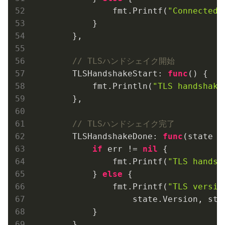
                fmt.Printf(
"Connected 
            }

        },

// TLSハンドシェイク開始
        TLSHandshakeStart: 
func
()
 {

            fmt.Println(
"TLS handshake
        },

// TLSハンドシェイク完了
        TLSHandshakeDone: 
func
(state t
if
 err != 
nil
 {

                fmt.Printf(
"TLS handsh
            } 
else
 {

                fmt.Printf(
"TLS versio
                    state.Version, stat
            }

        },
