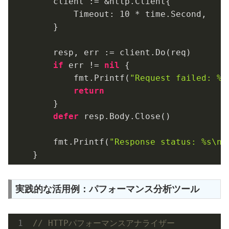
    client := &http.Client{

        Timeout: 
10
 * time.Second,

    }

    resp, err := client.Do(req)

if
 err != 
nil
 {

        fmt.Printf(
"Request failed: %v
return
    }

defer
 resp.Body.Close()

    fmt.Printf(
"Response status: %s\n"
実践的な活用例：パフォーマンス分析ツール
// HTTPパフォーマンスアナライザー