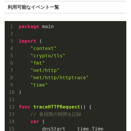
利用可能なイベント一覧
package
 main

import
 (

"context"
"crypto/tls"
"fmt"
"net/http"
"net/http/httptrace"
"time"
)

func
traceHTTPRequest
()
 {

// 各段階の時間を記録
var
 (

        dnsStart    time.Time
