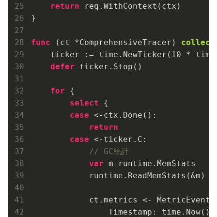
return
 req.WithContext(ctx)

}

func
(ct *ComprehensiveTracer)
collect
    ticker := time.NewTicker(
10
 * time
defer
 ticker.Stop()

for
 {

select
 {

case
 <-ctx.Done():

return
case
 <-ticker.C:

// GC統計
var
 m runtime.MemStats

            runtime.ReadMemStats(&m)

            ct.metrics <- MetricEvent{

                Timestamp: time.Now(),
