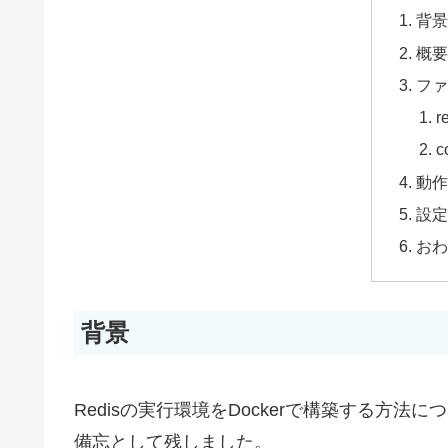
背
概
フ
r
c
動
設
お
背景
Redisの実行環境をDockerで構築する方
備忘として残しました。