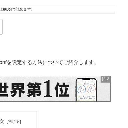
は
約3分
で読めます。
is.confを設定する方法についてご紹介します。
次