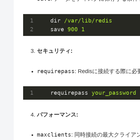
dir
/var/lib/redis
save
900 1
セキュリティ:
requirepass
: Redisに接続する際
requirepass
your_password
パフォーマンス:
maxclients
: 同時接続の最大クライア