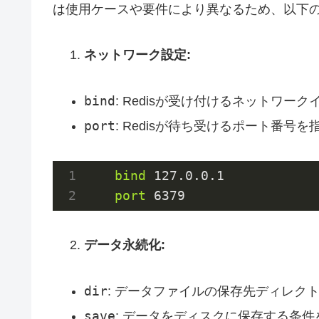
は使用ケースや要件により異なるため、以下
ネットワーク設定:
bind
: Redisが受け付けるネットワ
port
: Redisが待ち受けるポート番号
bind
127.0
.0
.1
port
6379
データ永続化:
dir
: データファイルの保存先ディレク
save
: データをディスクに保存する条