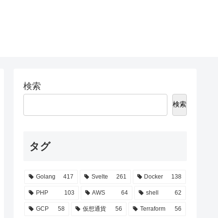
検索
検索
タグ
Golang
417
Svelte
261
Docker
138
PHP
103
AWS
64
shell
62
GCP
58
仮想通貨
56
Terraform
56