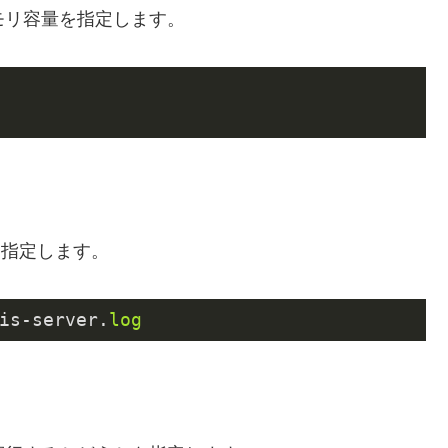
メモリ容量を指定します。
スを指定します。
is-server.
log