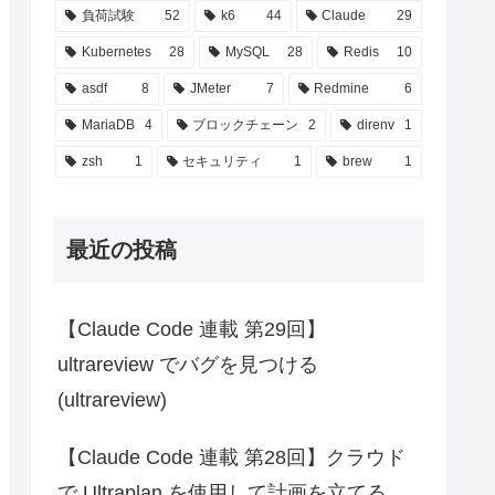
負荷試験
52
k6
44
Claude
29
Kubernetes
28
MySQL
28
Redis
10
asdf
8
JMeter
7
Redmine
6
MariaDB
4
ブロックチェーン
2
direnv
1
zsh
1
セキュリティ
1
brew
1
最近の投稿
【Claude Code 連載 第29回】
ultrareview でバグを見つける
(ultrareview)
【Claude Code 連載 第28回】クラウド
で Ultraplan を使用して計画を立てる