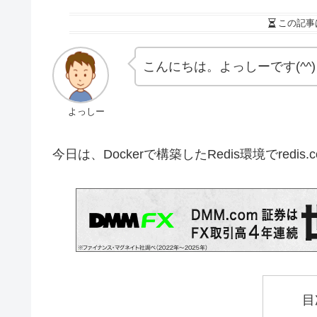
この記事
こんにちは。よっしーです(^^)
よっしー
今日は、Dockerで構築したRedis環境でred
目