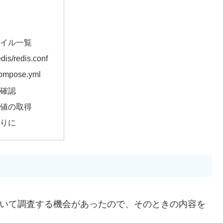
景
要
ァイル一覧
edis/redis.conf
ompose.yml
作確認
定値の取得
わりに
法について調査する機会があったので、そのときの内容を