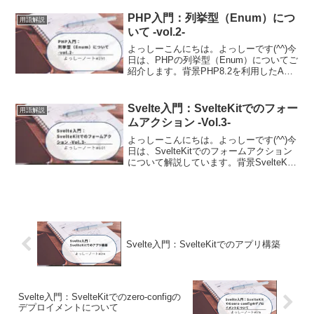
その時の内容を備忘として記事に残しま
した。マイクロペイメントとはマイクロ
PHP入門：列挙型（Enum）につ
用語解説
ペイメント(mic...
いて -vol.2-
よっしーこんにちは。よっしーです(^^)今
日は、PHPの列挙型（Enum）についてご
紹介します。背景PHP8.2を利用したAPI
を開発しているときに列挙型（Enum）を
利用したので、そのときの調査内容を備
忘としてのこしました。こちらのサイ
Svelte入門：SvelteKitでのフォー
用語解説
ト...
ムアクション -Vol.3-
よっしーこんにちは。よっしーです(^^)今
日は、SvelteKitでのフォームアクション
について解説しています。背景SvelteKit
でのフォームアクションについて調査す
る機会がありましたので、その時の内容
を備忘として記事に残しました。Sv...
Svelte入門：SvelteKitでのアプリ構築
Svelte入門：SvelteKitでのzero-configの
デプロイメントについて