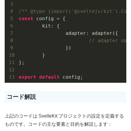
/** @type {import('@sveltejs/kit').Con
const
 config = {

	kit: {

		adapter: adapter({

// adapter opt
		})

	}

};

export
default
 config;
コード解説
上記のコードは SvelteKit プロジェクトの設定を定義する
ものです。コードの主な要素と目的を解説します：