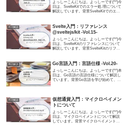
よっしーこんにちは。よっしーです(^^)今
日は、SvelteKitでのエラー処.理について
解説しています。背景SvelteKitでのエラ
ー処理について調査する機会がありまし
たので、その時の内容を備忘として記事
に残しました。エラー処理エラーは...
Svelte入門：リファレンス
用語解説
@sveltejs/kit -Vol.15-
よっしーこんにちは。よっしーです(^^)今
日は、SvelteKitのリファレンスについて
解説しています。背景SvelteKitのリファ
レンスについて調査する機会がありまし
たので、その時の内容を備忘として記事
に残しました。@sveltejs/...
Go言語入門：言語仕様 -Vol.20-
用語解説
よっしーこんにちは。よっしーです(^^)本
日は、Go言語の言語仕様について解説し
ています。背景Go言語を学び始めて、公
式の「The Go Programming Language
Specification(言語仕様書)」を開いてみた
ものの...
仮想通貨入門：マイクロペイメン
用語解説
トについて
よっしーこんにちは。よっしーです(^^)今
日は、マイクロペイメントについて解説
しています。背景マイクロペイメントに
ついて調査する機会がありましたので、