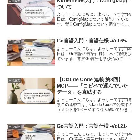
Kubernetes入門：ConfigMapに
用語解説
ついて
よっしーこんにちは。よっしーです(^^)今
日は、ConfigMapについて解説していま
す。背景ConfigMapについて調査する機
会がありましたので、その時の内容を備
忘として記事に残しました。ConfigMap
とはConfigMapは、Ku...
Go言語入門：言語仕様 -Vol.65-
用語解説
よっしーこんにちは。よっしーです(^^)本
日は、Go言語の言語仕様について解説し
ています。背景Go言語を学び始めて、公
式の「The Go Programming Language
Specification(言語仕様書)」を開いてみた
ものの...
【Claude Code 連載 第8回】
用語解説
MCP——「コピペで運んでいた
データ」を直結する
よっしーこんにちは。よっしーです(^^)背
景この連載では、Claude Codeの公式ドキ
ュメントを1ページずつ読み解いていきま
す。公式ドキュメントは情報が網羅され
ている分、「結局どの機能を、どんな場
面で使えばいいのか」は自分で考える必
Go言語入門：言語仕様 -Vol.21-
用語解説
要が...
よっしーこんにちは。よっしーです(^^)本
日は、Go言語の言語仕様について解説し