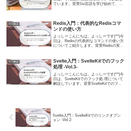
ています。背景Go言語を学び始めて、公
式の「The Go Programming Language
Specification(言語仕様書)」を開いてみた
ものの...
Redis入門：代表的なRedisコマ
用語解説
ンドの使い方
よっしーこんにちは。よっしーです(^^)今
日は、Redisの代表的なコマンドの使い方
についてご紹介します。背景Redisの実行
環境をDockerで構築する方法について調
査する機会があったので、そのときの内
容を備忘として残しました。今回使用
Svelte入門：SvelteKitでのフック
用語解説
し...
処理 -Vol.3-
よっしーこんにちは。よっしーです(^^)今
日は、SvelteKitでのフック処.理について
解説しています。背景SvelteKitでのフッ
ク処理について調査する機会がありまし
たので、その時の内容を備忘として記事
に残しました。ユニバーサルフック...
Svelte入門：SvelteKitでのリンクオプシ
ョン -Vol.2-