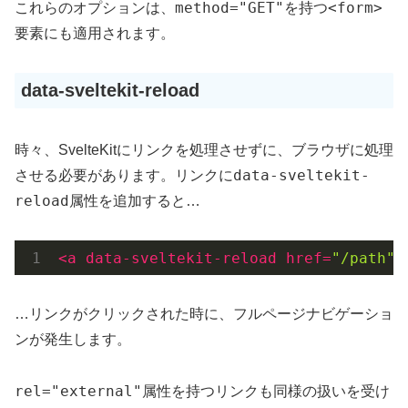
method="GET"
<form>
これらのオプションは、
を持つ
要素にも適用されます。
data-sveltekit-reload
時々、SvelteKitにリンクを処理させずに、ブラウザに処理
data-sveltekit-
させる必要があります。リンクに
reload
属性を追加すると…
<
a
data-sveltekit-reload
href
=
"/path"
>
…リンクがクリックされた時に、フルページナビゲーショ
ンが発生します。
rel="external"
属性を持つリンクも同様の扱いを受け