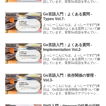
説しています。背景Go言語を学んでいる
と「なんでこんな仕様になっているんだ
ろう？」「他の言語と違うのはなぜ？」
といった疑問が湧いてきませんか。Go言
Go言語入門：よくある質問 -
ノウハウ
語の公式サ...
Types Vol.7-
よっしーこんにちは。よっしーです(^^)本
日は、Go言語のよくある質問 について解
説しています。背景Go言語を学んでいる
と「なんでこんな仕様になっているんだ
ろう？」「他の言語と違うのはなぜ？」
といった疑問が湧いてきませんか。Go言
Go言語入門：よくある質問 -
ノウハウ
語の公式サ...
Implementation Vol.2-
よっしーこんにちは。よっしーです(^^)本
日は、Go言語のよくある質問 について解
説しています。背景Go言語を学んでいる
と「なんでこんな仕様になっているんだ
ろう？」「他の言語と違うのはなぜ？」
といった疑問が湧いてきませんか。Go言
Go言語入門：依存関係の管理 -
ノウハウ
語の公式サ...
Vol.3-
よっしーこんにちは。よっしーです(^^)本
日は、Go言語の依存関係の管理ついて解
説しています。背景Goでアプリケーショ
ンを開発していると、必ずと言っていい
ほど外部パッケージに依存することにな
ります。HTTPルーターやデータベースド
PHP入門：timecopで任意の日時