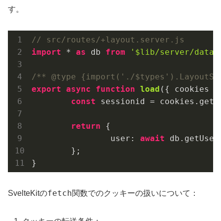
す。
// src/routes/+layout.server.js
import
 * 
as
 db 
from
'$lib/server/datab
/** @type {import('./$types').LayoutSe
export
async
function
load
(
{ cookies }
const
 sessionid = cookies.get(
return
 {

user
: 
await
 db.getUser
	};

}
fetch
SvelteKitの
関数でのクッキーの扱いについて：