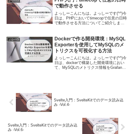
ノウハウ
ライバ、ロ...
で動作させる
よっしーこんにちは。よっしーです(^^)今
日は、PHPにおいてtimecopで任意の日時
で動作させる方法についてご紹介しま
す。背景PHPにおいて任意の日時で動作
確認をする方法について調査する機会が
あったので、そのときの内容を備忘とし
Dockerで作る開発環境：MySQL
ノウハウ
て残しま...
Exporterを使用してMySQLのメ
トリクスを可視化する方法
よっしーこんにちは。よっしーです(^^)今
日は、dockerで構築した開発環境におい
て、MySQLのメトリクス情報をGrafana
で可視化する手順をご紹介します。実行
環境この記事では、下記の記事で構築し
ている開発環境を前提にしていますの
で、...
Svelte入門：SvelteKitでのデータ読み込
み -Vol.4-
Svelte入門：SvelteKitでのデータ読み込
み -Vol.6-