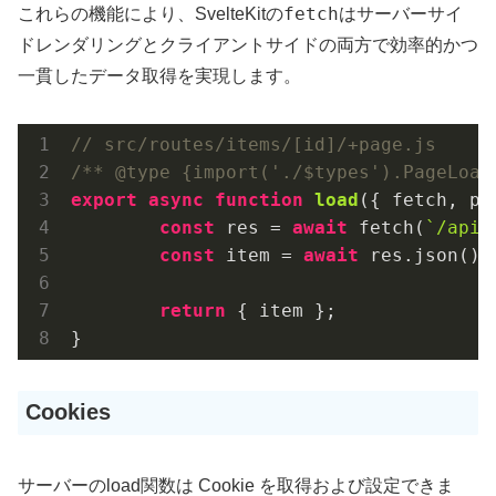
fetch
これらの機能により、SvelteKitの
はサーバーサイ
ドレンダリングとクライアントサイドの両方で効率的かつ
一貫したデータ取得を実現します。
// src/routes/items/[id]/+page.js
/** @type {import('./$types').PageLoad
export
async
function
load
(
{ fetch, pa
const
 res = 
await
 fetch(
`/api/
const
 item = 
await
 res.json();

return
 { item };

}
Cookies
サーバーのload関数は Cookie を取得および設定できま