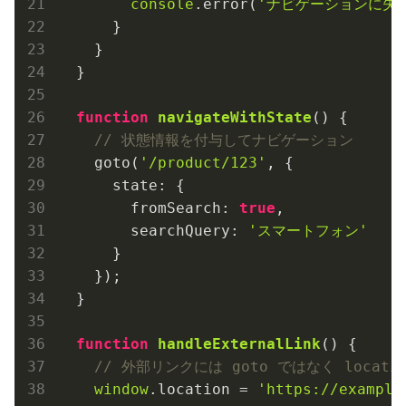
console
.error(
'ナビゲーションに失
      }

    }

  }

function
navigateWithState
(
) 
{

// 状態情報を付与してナビゲーション
    goto(
'/product/123'
, {

state
: { 

fromSearch
: 
true
,

searchQuery
: 
'スマートフォン'
      }

    });

  }

function
handleExternalLink
(
) 
{

// 外部リンクには goto ではなく locati
window
.location = 
'https://example