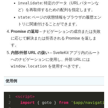
invalidate
: 特定のデータ（URL パターンな
ど）を再取得するための配列を指定します。
state
: ページの状態情報をブラウザの履歴エン
トリに関連付けることができます。
Promise の返却
– ナビゲーションの成功または失敗
に応じて解決または拒否される Promise を返しま
す。
内部/外部 URL の扱い
– SvelteKit アプリ内のルート
へのナビゲーションに使用し、外部 URL には
window.location
を使用すべきです。
使用例
<
script
>
import
 { goto } 
from
'$app/navigatio