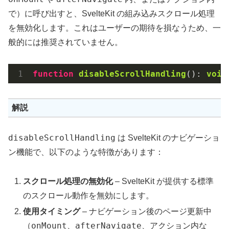
で）に呼び出すと、SvelteKit の組み込みスクロール処理
を無効化します。これはユーザーの期待を損なうため、一
般的には推奨されていません。
function
disableScrollHandling
()
: 
void
解説
disableScrollHandling
は SvelteKit のナビゲーショ
ン機能で、以下のような特徴があります：
スクロール処理の無効化
– SvelteKit が提供する標準
のスクロール動作を無効にします。
使用タイミング
– ナビゲーション後のページ更新中
onMount
afterNavigate
（
、
、アクション内な