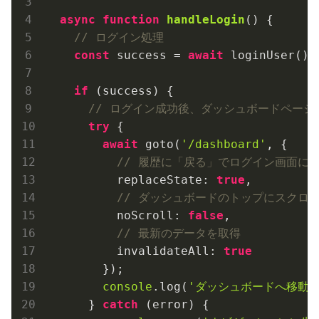
async
function
handleLogin
(
) 
{

// ログイン処理
const
 success = 
await
 loginUser();

if
 (success) {

// ログイン成功後、ダッシュボードページ
try
 {

await
 goto(
'/dashboard'
, {

// 履歴に「戻る」でログイン画面に
replaceState
: 
true
,

// ダッシュボードのトップにスクロ
noScroll
: 
false
,

// 最新のデータを取得
invalidateAll
: 
true
        });

console
.log(
'ダッシュボードへ移動し
      } 
catch
 (error) {
