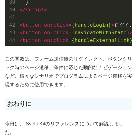
</
script
>
<
button
on:click
=
{handleLogin}
>
ログイン
<
<
button
on:click
=
{navigateWithState}
>
<
button
on:click
=
{handleExternalLink}
>
この関数は、フォーム送信後のリダイレクト、ボタンクリ
ック時のページ遷移、条件に応じた動的なナビゲーション
など、様々なシナリオでプログラムによるページ遷移を実
現するために使用できます。
おわりに
今日は、 SvelteKitのリファレンスについて解説しまし
た。