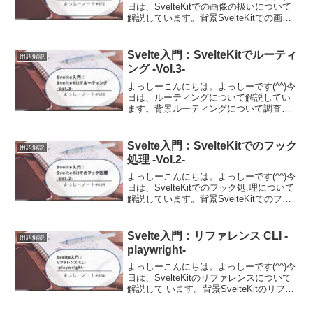
日は、SvelteKitでの画像の扱いについて
解説しています。背景SvelteKitでの画像
の扱いについて調査する機会がありまし
たので、その時の内容を備忘として記事
に残しました。@sveltejs/...
Svelte入門：SvelteKitでルーティ
用語解説
ング -Vol.3-
よっしーこんにちは。よっしーです(^^)今
日は、ルーティングについて解説してい
ます。背景ルーティングについて調査す
る機会がありましたので、その時の内容
を備忘として記事に残しました。
+layoutSvelteKitでは、これまでページを
Svelte入門：SvelteKitでのフック
用語解説
完全に...
処理 -Vol.2-
よっしーこんにちは。よっしーです(^^)今
日は、SvelteKitでのフック処.理について
解説しています。背景SvelteKitでのフッ
ク処理について調査する機会がありまし
たので、その時の内容を備忘として記事
に残しました。共有フックsrc/...
Svelte入門：リファレンス CLI -
用語解説
playwright-
よっしーこんにちは。よっしーです(^^)今
日は、SvelteKitのリファレンスについて
解説して います。背景SvelteKitのリファ
レンスについて調査する機会がありまし
たので、その時の内容を備忘として記事