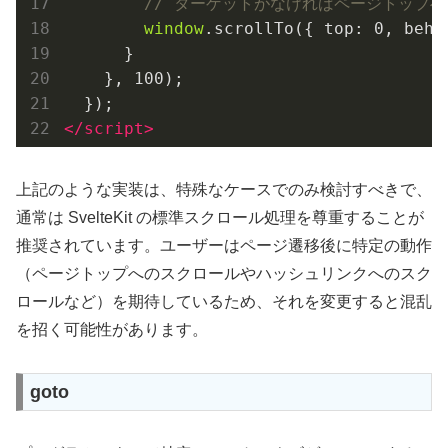
// ターゲットがなければページトップへ
window
.scrollTo({ 
top
: 
0
, 
beha
      }

    }, 
100
);

</
script
>
上記のような実装は、特殊なケースでのみ検討すべきで、
通常は SvelteKit の標準スクロール処理を尊重することが
推奨されています。ユーザーはページ遷移後に特定の動作
（ページトップへのスクロールやハッシュリンクへのスク
ロールなど）を期待しているため、それを変更すると混乱
を招く可能性があります。
goto