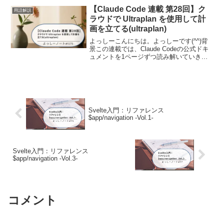
に残しました。CLIツール（sv...
【Claude Code 連載 第28回】ク
用語解説
ラウドで Ultraplan を使用して計
画を立てる(ultraplan)
よっしーこんにちは。よっしーです(^^)背
景この連載では、Claude Codeの公式ドキ
ュメントを1ページずつ読み解いていきま
す。公式ドキュメントは情報が網羅され
ている分、「結局どの機能を、どんな場
面で使えばいいのか」は自分で考える必
要が...
Svelte入門：リファレンス
$app/navigation -Vol.1-
Svelte入門：リファレンス
$app/navigation -Vol.3-
コメント