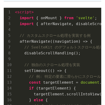
<
script
>
import
 { onMount } 
from
'svelte'
;

import
 { afterNavigate, disableScrol
// カスタムスクロール処理を実装する例
  afterNavigate(
(
navigation
) =>
 {

// SvelteKit のデフォルトスクロール処
    disableScrollHandling();

// 独自のスクロール処理を実装
    setTimeout(
()
 =>
 {

// 例: 特定の要素に滑らかにスクロール
const
 targetElement = 
document
.q
if
 (targetElement) {

        targetElement.scrollIntoView({
      } 
else
 {
