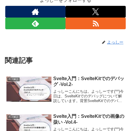
よっしーをフォローする
よっしー
関連記事
Svelte入門：SvelteKitでのデバッ
用語解説
グ -Vol.2-
よっしーこんにちは。よっしーです(^^)今
日は、SvelteKitでのデバッグについて解
説しています。背景SvelteKitでのデバッ
グについて調査する機会がありましたの
で、その時の内容を備忘として記事に残
しました。Visual Studi...
Svelte入門：SvelteKitでの画像の
用語解説
扱い -Vol.4-
よっしーこんにちは。よっしーです(^^)今