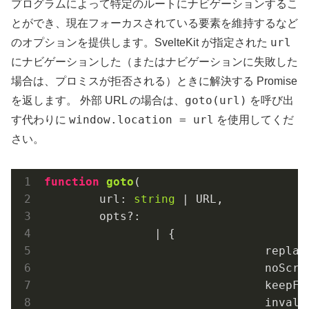
プログラムによって特定のルートにナビゲーションするこ
とができ、現在フォーカスされている要素を維持するなど
url
のオプションを提供します。SvelteKit が指定された
にナビゲーションした（またはナビゲーションに失敗した
場合は、プロミスが拒否される）ときに解決する Promise
goto(url)
を返します。 外部 URL の場合は、
を呼び出
window.location = url
す代わりに
を使用してくだ
さい。
function
goto
(
	url: 
string
 | URL,

	opts?:

		| {

				repl
				noSc
				keep
				inva