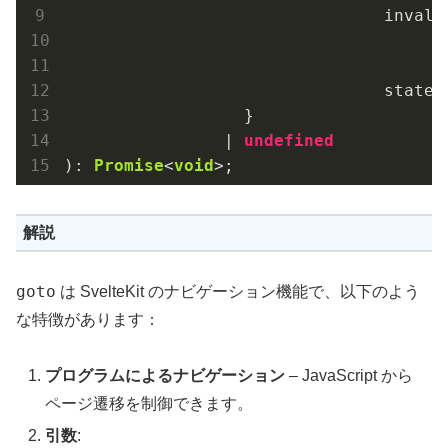
				invalidate?:

				sta
		  }

		| 
undefined
): 
Promise
<
void
>
解説
goto
は SvelteKit のナビゲーション機能で、以下のよう
な特徴があります：
プログラムによるナビゲーション
– JavaScript から
ページ遷移を制御できます。
引数
: