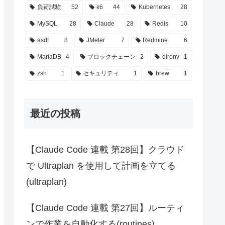
負荷試験
52
k6
44
Kubernetes
28
MySQL
28
Claude
28
Redis
10
asdf
8
JMeter
7
Redmine
6
MariaDB
4
ブロックチェーン
2
direnv
1
zsh
1
セキュリティ
1
brew
1
最近の投稿
【Claude Code 連載 第28回】クラウド
で Ultraplan を使用して計画を立てる
(ultraplan)
【Claude Code 連載 第27回】ルーティ
ンで作業を自動化する(routines)