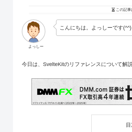
この記事
こんにちは。よっしーです(^^)
よっしー
今日は、SvelteKitのリファレンスについて
目