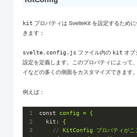
kit
プロパティは SvelteKit を設定す
きます：
svelte.config.js
kit
ファイル内の
オブジ
設定を定義します。このプロパティによって
イなどの多くの側面をカスタマイズできます
例えば：
const
config = {
kit
: 
{
//
KitConfig プロパティが