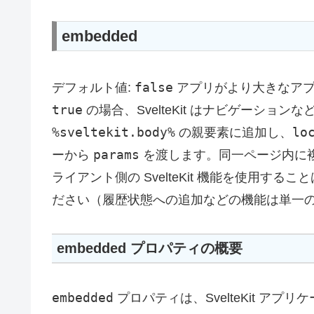
embedded
false
デフォルト値:
アプリがより大きなアプ
true
の場合、SvelteKit はナビゲーショ
%sveltekit.body%
lo
の親要素に追加し、
params
ーから
を渡します。同一ページ内に複数の
ライアント側の SvelteKit 機能を使用
ださい（履歴状態への追加などの機能は単一
embedded プロパティの概要
embedded
プロパティは、SvelteKit ア