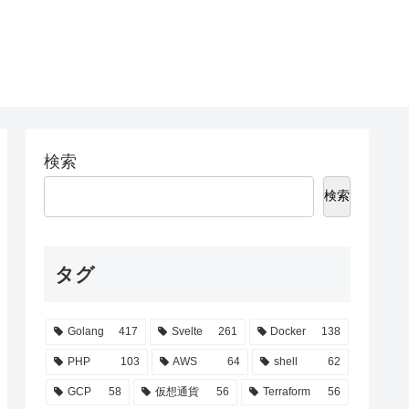
検索
検索
タグ
Golang
417
Svelte
261
Docker
138
PHP
103
AWS
64
shell
62
GCP
58
仮想通貨
56
Terraform
56