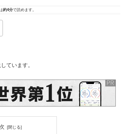
は
約4分
で読めます。
解説しています。
次