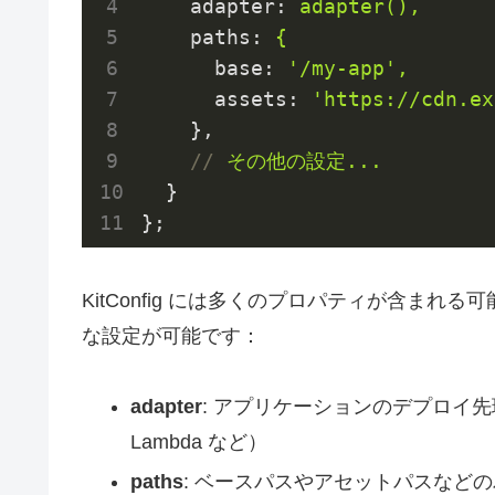
adapter
: 
adapter(),
paths
: 
{
base
: 
'/my-app',
assets
: 
'https://cdn.ex
},
//
その他の設定...
}
};
KitConfig には多くのプロパティが含ま
な設定が可能です：
adapter
: アプリケーションのデプロイ先環
Lambda など）
paths
: ベースパスやアセットパスなど