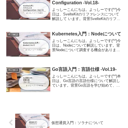
Configuration -Vol.18-
よっしーこんにちは。よっしーです(^^)今
日は、SvelteKitのリファレンスについて
解説して います。背景SvelteKitのリファ
レンスについて調査する機会がありまし
たので、その時の内容を備忘として記事
に残しました。KitConfig...
Kubernetes入門：Nodeについて
用語解説
よっしーこんにちは。よっしーです(^^)今
日は、Nodeについて解説しています。背
景Nodeについて調査する機会がありまし
たので、その時の内容を備忘として記事
に残しました。NodeとはKubernetesにお
けるノード（Node）は、クラス...
Go言語入門：言語仕様 -Vol.19-
用語解説
よっしーこんにちは。よっしーです(^^)本
日は、Go言語の言語仕様について解説し
ています。背景Go言語を学び始めて、公
式の「The Go Programming Language
Specification(言語仕様書)」を開いてみた
ものの...
仮想通貨入門：ソラナについて