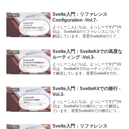
Svelte入門：リファレンス
用語解説
Configuration -Vol.7-
よっしーこんにちは。よっしーです(^^)今
日は、SvelteKitのリファレンスについて
解説しています。背景SvelteKitのリファ
レンスについて調査する機会がありまし
たので、その時の内容を備忘として記事
に残しました。KitConfigk...
Svelte入門：SvelteKitでの高度な
用語解説
ルーティング -Vol.3-
よっしーこんにちは。よっしーです(^^)今
日は、SvelteKitでのルーティングについ
て解説しています。背景SvelteKitでのル
ーティングについて調査する機会があり
ましたので、その時の内容を備忘として
記事に残しました。高度なレイアウト...
Svelte入門：SvelteKitでの移行 -
用語解説
Vol.3-
よっしーこんにちは。よっしーです(^^)今
日は、SvelteKitでの移行について解説し
ています。背景SvelteKitでの移行につい
て調査する機会がありましたので、その
時の内容を備忘として記事に残しまし
た。クッキーを設定する際にpathの...
Svelte入門：リファレンス
用語解説