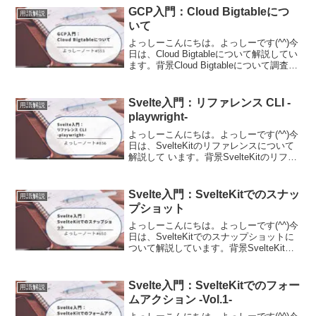
GCP入門：Cloud Bigtableにつ
用語解説
いて
よっしーこんにちは。よっしーです(^^)今
日は、Cloud Bigtableについて解説してい
ます。背景Cloud Bigtableについて調査す
る機会がありましたので、その時の内容
を備忘として記事に残しました。Cloud
Bigtable...
Svelte入門：リファレンス CLI -
用語解説
playwright-
よっしーこんにちは。よっしーです(^^)今
日は、SvelteKitのリファレンスについて
解説して います。背景SvelteKitのリファ
レンスについて調査する機会がありまし
たので、その時の内容を備忘として記事
に残しました。CLIツール（sv...
Svelte入門：SvelteKitでのスナッ
用語解説
プショット
よっしーこんにちは。よっしーです(^^)今
日は、SvelteKitでのスナップショットに
ついて解説しています。背景SvelteKitで
のスナップショットについて調査する機
会がありましたので、その時の内容を備
忘として記事に残しました。スナップ...
Svelte入門：SvelteKitでのフォー
用語解説
ムアクション -Vol.1-