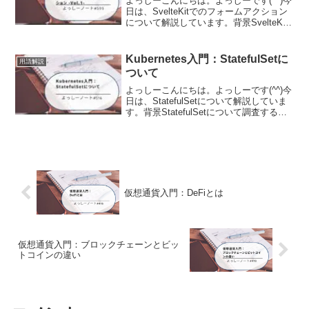
よっしーこんにちは。よっしーです(^^)今
日は、SvelteKitでのフォームアクション
について解説しています。背景SvelteKit
でのフォームアクションについて調査す
る機会がありましたので、その時の内容
を備忘として記事に残しました。Sv...
Kubernetes入門：StatefulSetに
用語解説
ついて
よっしーこんにちは。よっしーです(^^)今
日は、StatefulSetについて解説していま
す。背景StatefulSetについて調査する機
会がありましたので、その時の内容を備
忘として記事に残しました。StatefulSet
とはKuberne...
仮想通貨入門：DeFiとは
仮想通貨入門：ブロックチェーンとビッ
トコインの違い