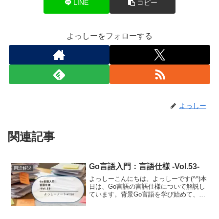
LINE
コピー
よっしーをフォローする
よっしー
関連記事
Go言語入門：言語仕様 -Vol.53-
用語解説
よっしーこんにちは。よっしーです(^^)本
日は、Go言語の言語仕様について解説し
ています。背景Go言語を学び始めて、公
式の「The Go Programming Language
Specification(言語仕様書)」を開いてみた
ものの...