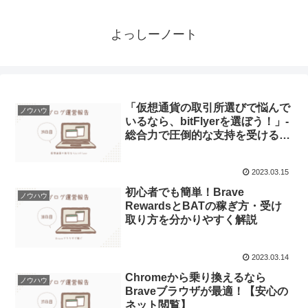
よっしーノート
「仮想通貨の取引所選びで悩んで
ノウハウ
いるなら、bitFlyerを選ぼう！」-
総合力で圧倒的な支持を受ける取
引所
2023.03.15
初心者でも簡単！Brave
ノウハウ
RewardsとBATの稼ぎ方・受け
取り方を分かりやすく解説
2023.03.14
Chromeから乗り換えるなら
ノウハウ
Braveブラウザが最適！【安心の
ネット閲覧】