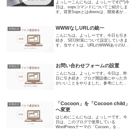
よっしーこんにちは。よっしーです(^^)今
日は、sopsコマンドについてご紹介しま
す。背景Sopsとはdirenvは、開発者がプ
ロジェクトごとに異なる環境変数を設定
するためのツールです。プロジェクトご
とに異なる設定や環境変数が必要な場
WWWなしURLの統一
初期設定
合、d...
こんにちは。よっしーです。今日も引き
続き、SEO対策について設定していきま
す。当サイトは、URLのWWWありのURL
とWWWなしのURLでアクセスできるの
で、wwwなしのURLに統一することにし
ました。下記のURLで同じコンテンツに
アクセで...
お問い合わせフォームの設置
初期設定
こんにちは。よっしーです。今日は、昨
日に引き続き、ブログ開設後にやった方
がいいことをやりました。参考にした
URLは下記です。お問い合わせフォーム
設置お問い合わせフォームの設置で下記
のメリットがあるようです。・万一の連
絡先になる・広告サービス...
「Cocoon」を「Cocoon child」
初期設定
へ変更
はじめにこんにちは。よっしーです。今
日は、このブログで使用している
WordPressテーマの「Cocoon」を
「Cocoon child」に変更する方法につい
て調べました。テーマの変更テーマの変