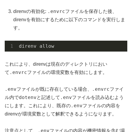
.envrc
direnvの有効化:
ファイルを保存した後、
direnvを有効にするために以下のコマンドを実行しま
す。
direnv allow
これにより、direnvは現在のディレクトリにおい
.envrc
て
ファイルの環境変数を有効にします。
.env
.envrc
ファイルが既に存在している場合、
ファイ
dotenv
.env
ル内で
と記述して
ファイルを読み込むよう
.env
にします。これにより、既存の
ファイルの内容を
direnvが環境変数として解釈できるようになります。
.env
注意点として、
ファイルの内容が機密情報を含む場