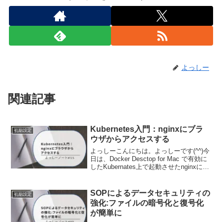
よっしー
関連記事
Kubernetes入門：nginxにブラ
初期設定
ウザからアクセスする
よっしーこんにちは。よっしーです(^^)今
日は、Docker Desctop for Mac で有効に
したKubernates上で起動させたnginxにブ
ラウザでアクセスする方法についてご紹
介します。前回の記事この記事は下記の
記事の続きにな...
SOPによるデータセキュリティの
初期設定
強化:ファイルの暗号化と復号化
が簡単に