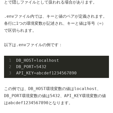
とで隠しファイルとして扱われる場合があります。
.env
ファイル内では、キーと値のペアが定義されます。
=
各行に1つの環境変数が記述され、キーと値は等号（
）
で区切られます。
.env
以下は
ファイルの例です：
DB_HOST=localhost

DB_PORT=5432

API_KEY=abcdef1234567890
DB_HOST
localhost
この例では、
環境変数の値は
、
DB_PORT
5432
API_KEY
環境変数の値は
、
環境変数の値
abcdef1234567890
は
となります。