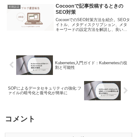
更は下記のブログを参考に実施しまし
Cocoonで記事投稿するときの
初期設定
た。「Coc...
SEO対策
CocoonでのSEO対策方法を紹介。SEOタ
イトル、メタディスクリプション、メタ
キーワードの設定方法を解説し、良いタ
イトル作成のポイントを説明。メタキー
ワードは現在SEO効果がないと述べ、記
事を書く際にはSEO対策を意識するよう
呼びかける。
Kubernetes入門ガイド：Kubernetesの役
割と可能性
SOPによるデータセキュリティの強化:フ
ァイルの暗号化と復号化が簡単に
コメント