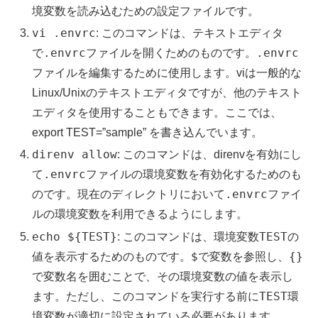
境変数を読み込むための設定ファイルです。
vi .envrc
: このコマンドは、テキストエディタ
.envrc
.envrc
で
ファイルを開くためのものです。
ファイルを編集するために使用します。viは一般的な
Linux/Unixのテキストエディタですが、他のテキスト
エディタを使用することもできます。ここでは、
export TEST=”sample” を書き込んでいます。
direnv allow
: このコマンドは、direnvを有効にし
.envrc
て
ファイルの環境変数を有効化するためのも
.envrc
のです。現在のディレクトリにおいて
ファイ
ルの環境変数を利用できるようにします。
echo ${TEST}
TEST
: このコマンドは、環境変数
の
$
{}
値を表示するためのものです。
で変数を参照し、
で変数名を囲むことで、その環境変数の値を表示し
TEST
ます。ただし、このコマンドを実行する前に
環
境変数が適切に設定されている必要があります。