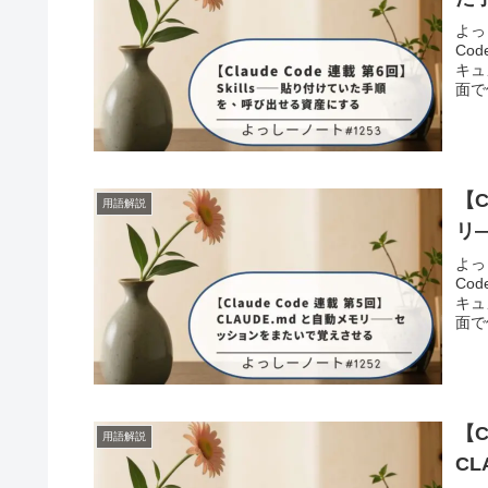
よっ
Co
キュ
面で
【C
用語解説
リ
よっ
Co
キュ
面で
【C
用語解説
CL