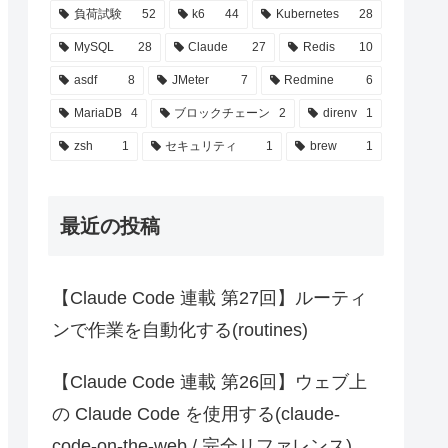
負荷試験
52
k6
44
Kubernetes
28
MySQL
28
Claude
27
Redis
10
asdf
8
JMeter
7
Redmine
6
MariaDB
4
ブロックチェーン
2
direnv
1
zsh
1
セキュリティ
1
brew
1
最近の投稿
【Claude Code 連載 第27回】ルーティ
ンで作業を自動化する(routines)
【Claude Code 連載 第26回】ウェブ上
の Claude Code を使用する(claude-
code-on-the-web / 完全リファレンス)