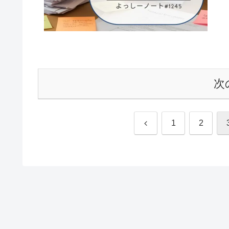
次
前
1
2
へ