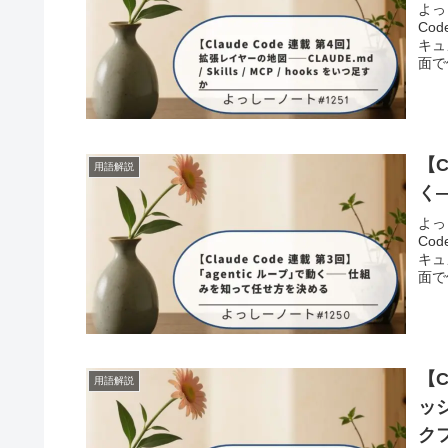
よっ
Co
キュ
面で
【C
用語解説
く
よっ
Co
キュ
面で
【C
用語解説
ッ
ク