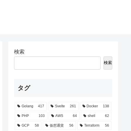
検索
検索
タグ
Golang
417
Svelte
261
Docker
138
PHP
103
AWS
64
shell
62
GCP
58
仮想通貨
56
Terraform
56