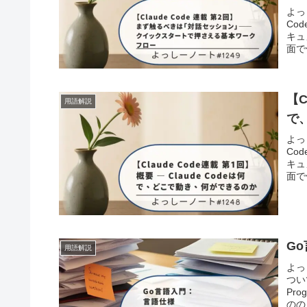
よっ
Co
キュ
面で
【C
用語解説
で
よっ
Co
キュ
面で
Go
用語解説
よっ
つい
Pro
のの.