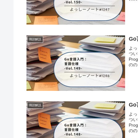
Go
用語解説
よっ
つい
Pro
のの.
Go
用語解説
よっ
つい
Pro
のの.