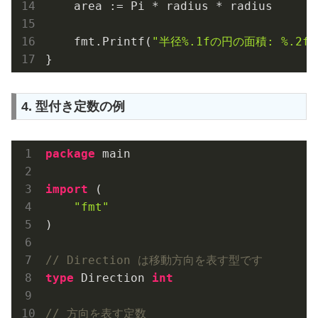
    area := Pi * radius * radius

    fmt.Printf(
"半径%.1fの円の面積: %.2f\
4. 型付き定数の例
package
 main

import
 (

"fmt"
)

// Direction は移動方向を表す型です
type
 Direction 
int
// 方向を表す定数