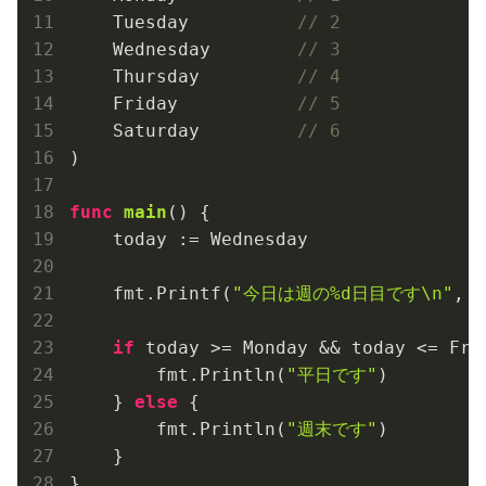
    Tuesday          
// 2
    Wednesday        
// 3
    Thursday         
// 4
    Friday           
// 5
    Saturday         
// 6
)

func
main
()
 {

    today := Wednesday

    fmt.Printf(
"今日は週の%d日目です\n"
, t
if
 today >= Monday && today <= Frid
        fmt.Println(
"平日です"
)

    } 
else
 {

        fmt.Println(
"週末です"
)

    }
