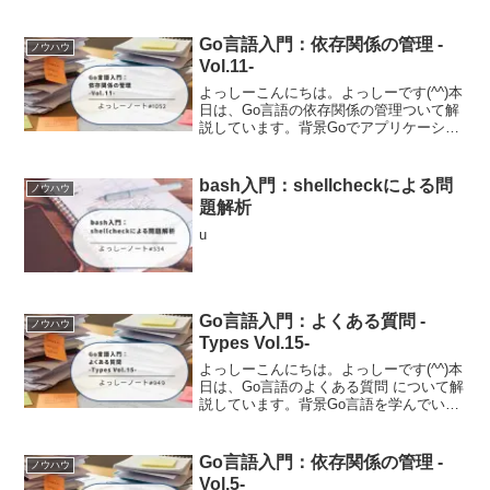
ケーションを開発していると、必ずと言
っていいほど直面するのがパフォーマン
スの問題や予期しないバグです。「なぜ
Go言語入門：依存関係の管理 -
ノウハウ
こんなにメモリ...
Vol.11-
よっしーこんにちは。よっしーです(^^)本
日は、Go言語の依存関係の管理ついて解
説しています。背景Goでアプリケーショ
ンを開発していると、必ずと言っていい
ほど外部パッケージに依存することにな
ります。HTTPルーターやデータベースド
bash入門：shellcheckによる問
ノウハウ
ライバ、ロ...
題解析
u
Go言語入門：よくある質問 -
ノウハウ
Types Vol.15-
よっしーこんにちは。よっしーです(^^)本
日は、Go言語のよくある質問 について解
説しています。背景Go言語を学んでいる
と「なんでこんな仕様になっているんだ
ろう？」「他の言語と違うのはなぜ？」
といった疑問が湧いてきませんか。Go言
Go言語入門：依存関係の管理 -
ノウハウ
語の公式サ...
Vol.5-