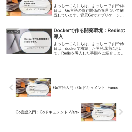
よっしーこんにちは。よっしーです(^^)本
日は、Go言語の依存関係の管理ついて解
説しています。背景Goでアプリケーショ
ンを開発していると、必ずと言っていい
ほど外部パッケージに依存することにな
ります。HTTPルーターやデータベースド
Dockerで作る開発環境：Redisの
ノウハウ
ライバ、ロ...
導入
よっしーこんにちは。よっしーです(^^)今
日は、dockerで構築した開発環境におい
て、Redisを導入した手順をご紹介しま
す。実行環境この記事は、特定の開発環
境を前提として書かれています。もし興
味がある場合は、その開発環境を構築す
るための...
Go言語入門：Goドキュメント -Funcs-
Go言語入門：Goドキュメント -Vars-