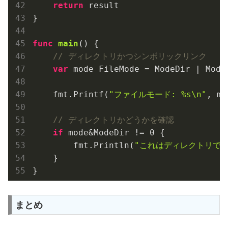
return
 result

}

func
main
()
 {

// ディレクトリかつシンボリックリンク
var
 mode FileMode = ModeDir | ModeS
    fmt.Printf(
"ファイルモード: %s\n"
, mo
// ディレクトリかどうかを確認
if
 mode&ModeDir != 
0
 {

        fmt.Println(
"これはディレクトリです
    }

まとめ