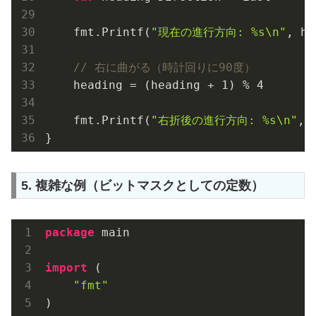
    fmt.Printf(
"現在の進行方向: %s\n"
, he
// 右に曲がる（時計回りに90度）
    heading = (heading + 
1
) % 
4
    fmt.Printf(
"右折後の進行方向: %s\n"
, 
5. 複雑な例（ビットマスクとしての定数）
package
 main

import
 (

"fmt"
)
