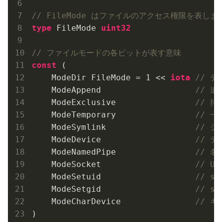
// FileMode はファイルのアクセス権限を表しま
type
 FileMode 
uint32
// ファイルモードの各ビットが表す意味
const
 (

    ModeDir FileMode = 
1
 << 
iota
// 
    ModeAppend                   
// 追
    ModeExclusive                
// 
    ModeTemporary                
// 
    ModeSymlink                  
// 
    ModeDevice                   
// 
    ModeNamedPipe                
// 
    ModeSocket                   
// U
    ModeSetuid                   
// s
    ModeSetgid                   
// s
    ModeCharDevice               
// 
)
