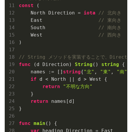
const
 (

    North Direction = 
iota
// 北向き
    East                   
// 東向き
    South                  
// 南向き
    West                   
// 西向き
)

// String メソッドを実装することで、Direc
func
(d Direction)
String
()
string
 {

    names := []
string
{
"北"
, 
"東"
, 
"南"
,
if
 d < North || d > West {

return
"不明な方向"
    }

return
 names[d]

}

func
main
()
 {

var
 heading Direction = East
