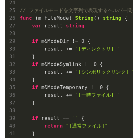
// ファイルモードを文字列で表現するヘルパー関数
func
(m FileMode)
String
()
string
 {

var
 result 
string
if
 m&ModeDir != 
0
 {

        result += 
"[ディレクトリ] "
    }

if
 m&ModeSymlink != 
0
 {

        result += 
"[シンボリックリンク] "
    }

if
 m&ModeTemporary != 
0
 {

        result += 
"[一時ファイル] "
    }

if
 result == 
""
 {

return
"[通常ファイル]"
    }
