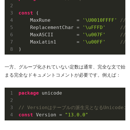
const
 (

    MaxRune         = 
'\U0010FFFF'
//
    ReplacementChar = 
'\uFFFD'
//
    MaxASCII        = 
'\u007F'
//
    MaxLatin1       = 
'\u00FF'
//
一方、グループ化されていない定数は通常、完全な文で始
まる完全なドキュメントコメントが必要です。例えば：
package
 unicode

// Versionはテーブルの派生元となるUnicod
const
 Version = 
"13.0.0"