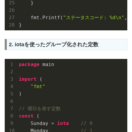
    }

    fmt.Printf(
"ステータスコード: %d\n"
, 
2. iotaを使ったグループ化された定数
package
 main

import
 (

"fmt"
)

// 曜日を表す定数
const
 (

    Sunday = 
iota
// 0
    Monday           
// 1