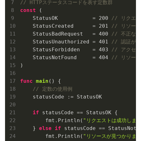
// HTTPステータスコードを表す定数群
const
 (

    StatusOK           = 
200
// リクエ
    StatusCreated      = 
201
// リソー
    StatusBadRequest   = 
400
// 不正な
    StatusUnauthorized = 
401
// 認証が
    StatusForbidden    = 
403
// アクセ
    StatusNotFound     = 
404
// リソー
)

func
main
()
 {

// 定数の使用例
    statusCode := StatusOK

if
 statusCode == StatusOK {

        fmt.Println(
"リクエストは成功しまし
    } 
else
if
 statusCode == StatusNotFo
        fmt.Println(
"リソースが見つかりませ