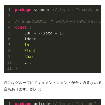
package
 scanner 
// import "text/scanne
// Scanの結果は、これらのトークンの1つまたはUn
const
 (

    EOF = -(iota + 
1
)

    Ident

Int
Float
Char
    ...

時にはグループにドキュメントコメントが全く必要ない場
合もあります。例えば：
package
 unicode 
// import "unicode"