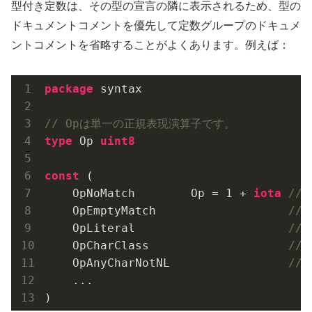
型付き定数は、その型の宣言の隣に表示されるため、型の
ドキュメントコメントを優先して定数グループのドキュメ
ントコメントを省略することがよくあります。例えば：
package
 syntax

// Opは単一の正規表現演算子です。
type
 Op 
uint8
const
 (

    OpNoMatch        Op = 
1
 + 
iota
//
    OpEmptyMatch                   
//
    OpLiteral                      
//
    OpCharClass                    
//
    OpAnyCharNotNL                 
//
    ...
