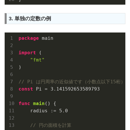
3. 単独の定数の例
package
 main

import
 (

"fmt"
)

// Pi は円周率の近似値です（小数点以下15桁）
const
 Pi = 
3.141592653589793
func
main
()
 {

    radius := 
5.0
// 円の面積を計算