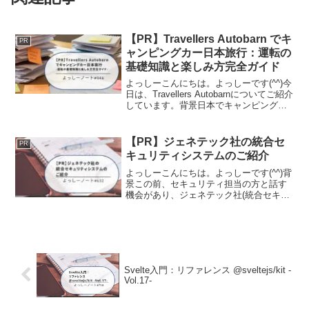
【PR】Travellers Autobarn でキ
PR
ャンピングカー日本旅行：運転の
基礎知識と楽しみ方完全ガイド
よっしーこんにちは。よっしーです(^^)今
日は、Travellers Autobarnについてご紹介
しています。背景日本でキャンピングカ
ー旅行を選ぶ理由日本は世界有数の公共
交通機関を誇る国として知られています
が、キャンピングカーでの旅行は全...
【PR】ジェネテック社の統合セ
PR
キュリティシステムのご紹介
よっしーこんにちは。よっしーです(^^)背
景この前、セキュリティ担当の方と話す
機会があり、ジェネテック社(統合セキュ
リティシステムを提供)という会社を紹介
していただいたので、その際に調べたこ
とを記事に残しました。ジェネテック社
について設立と...
Svelte入門：リファレンス @sveltejs/kit -
Vol.17-