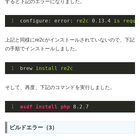
すると下記のエラーになりました。
configure: error:
re2c
0.13
.4
is
requi
上記と同様にre2cがインストールされていないので、下記
の手順でインストールしました。
brew
install re2c
そして、再度、下記のコマンドを実行しました。
asdf
install
php
 8
.2
.7
ビルドエラー（3）