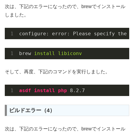
次は、下記のエラーになったので、brewでインストール
しました。
configure: error: Please specify the 
i
brew
install libiconv
そして、再度、下記のコマンドを実行しました。
asdf
install
php
 8
.2
.7
ビルドエラー（4）
次は、下記のエラーになったので、brewでインストール