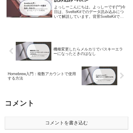
ドが検索エンジンでどの程度の検索ボリ
よっしーこんにちは。よっしーです(^^)今
ュームがあるか、競合他社がどの程度そ
日は、SvelteKitでのデータ読み込みにつ
のキーワードに対して入札しているかを
いて解説しています。背景SvelteKitでの
確認することができます。文章はまた、
データ読み込みについて調査する機会が
代表的な無料のキーワードツールについ
ありましたので、その時の内容を備忘と
ても紹介しており、有料版ではより詳細
して記事に残しました。Svelte...
なデータや機能が利用可能になる場合が
あるため、必要に応じて有料版を検討す
ることも重要であることを述べていま
す。
機種変更したらメルカリでパスキーエラ
ーになったときのはなし
Homebrew入門：複数アカウントで使用
する方法
コメント
コメントを書き込む