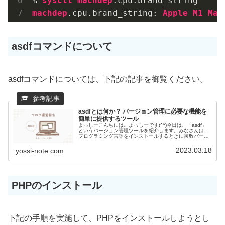
% 
sysctl
machdep
.cpu
.brand_string
machdep
.cpu
.brand_string
: 
Apple
M1
Max
asdfコマンドについて
asdfコマンドについては、下記の記事を御覧ください。
asdfとは何か？ バージョン管理に必要な機能を
簡単に提供するツール
よっしーこんちには。よっしーです(^^)今日は、「asdf」
というバージョン管理ツールを紹介します。みなさんは、
プログラミング言語をインストールするときに複数バージ
ョンをインストールして使用しないといけないといった状
況になったことはないでし...
2023.03.18
yossi-note.com
PHPのインストール
下記の手順を実施して、PHPをインストールしようとし