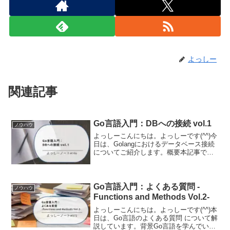
よっしー
関連記事
Go言語入門：DBへの接続 vol.1
ノウハウ
よっしーこんにちは。よっしーです(^^)今
日は、Golangにおけるデータベース接続
についてご紹介します。概要本記事で
は、Goとその標準ライブラリの
database/sqlパッケージを使ってリレーシ
ョナルデータベースにアクセスするため
の基本...
Go言語入門：よくある質問 -
ノウハウ
Functions and Methods Vol.2-
よっしーこんにちは。よっしーです(^^)本
日は、Go言語のよくある質問 について解
説しています。背景Go言語を学んでいる