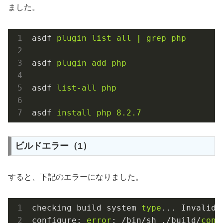
ました。
asdf
plugin list all | grep php
asdf
plugin add php
asdf
list-all php
asdf
install php 8.2.7
ビルドエラー（1）
すると、下記のエラーになりました。
checking build system 
type
... Invalid 
configure: 
error
: /bin/sh ./build/
conf