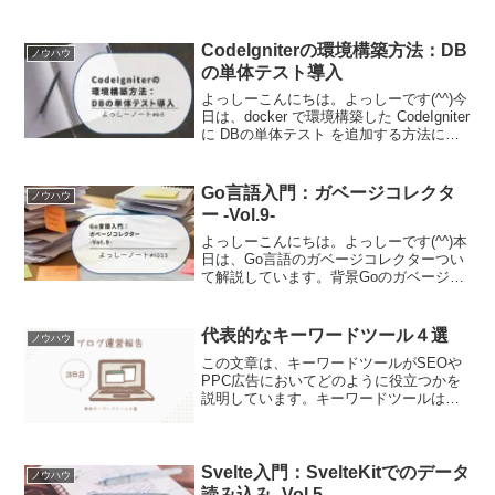
と「なんでこんな仕様になっているんだ
ろう？」「他の言語と違うのはなぜ？」
といった疑問が湧いてきませんか。Go言
CodeIgniterの環境構築方法：DB
ノウハウ
語の公式サ...
の単体テスト導入
よっしーこんにちは。よっしーです(^^)今
日は、docker で環境構築した CodeIgniter
に DBの単体テスト を追加する方法につ
いてご紹介します。前提条件この記事で
は、Dockerでの環境構築が完了している
ことを前提にしていま...
Go言語入門：ガベージコレクタ
ノウハウ
ー -Vol.9-
よっしーこんにちは。よっしーです(^^)本
日は、Go言語のガベージコレクターつい
て解説しています。背景Goのガベージコ
レクター（GC）は、多くの開発者にとっ
て「ブラックボックス」のような存在で
す。メモリ管理を自動で行ってくれる便
代表的なキーワードツール４選
ノウハウ
利な仕組みで...
この文章は、キーワードツールがSEOや
PPC広告においてどのように役立つかを
説明しています。キーワードツールは、
Googleなどの主要な検索エンジンが提供
する検索ボリュームデータ、競合度合
い、予測されるクリック単価などのデー
タを分析し、適切なキーワードを見つけ
Svelte入門：SvelteKitでのデータ
ノウハウ
るためのツールであり、特定のキーワー
読み込み -Vol.5-