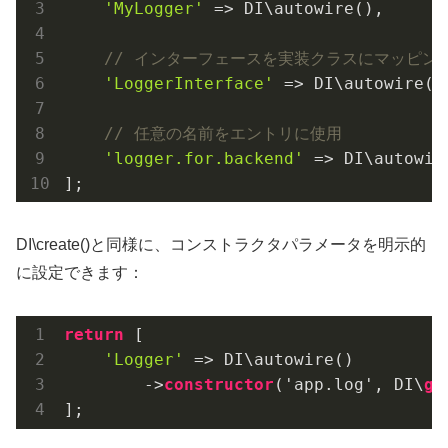
'MyLogger'
 => DI\autowire(),

// インターフェースを実装クラスにマッピング
'LoggerInterface'
 => DI\autowire(
'
// 任意の名前をエントリに使用
'logger.for.backend'
 => DI\autowir
];
DI\create()と同様に、コンストラクタパラメータを明示的
に設定できます：
return
 [

'Logger'
 => DI\autowire()

        ->
constructor
(
'app.log', DI\
ge
];