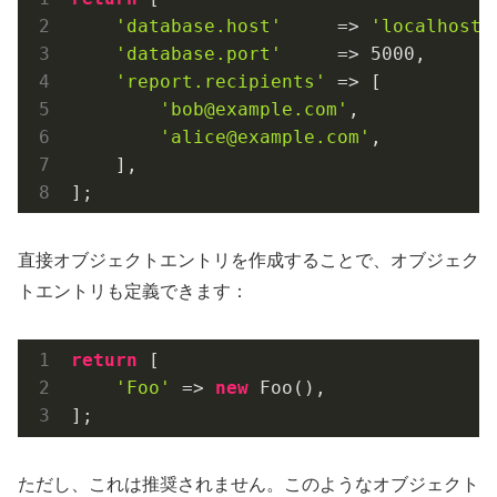
'database.host'
     => 
'localhost'
'database.port'
     => 
5000
,

'report.recipients'
 => [

'bob@example.com'
,

'alice@example.com'
,

    ],

];
直接オブジェクトエントリを作成することで、オブジェク
トエントリも定義できます：
return
 [

'Foo'
 => 
new
 Foo(),

];
ただし、これは推奨されません。このようなオブジェクト