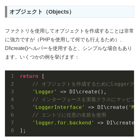
オブジェクト（Objects）
ファクトリを使用してオブジェクトを作成することは非常
に強力ですが（PHPを使用して何でも行えるため）、
DI\create()ヘルパーを使用すると、シンプルな場合もあり
ます。いくつかの例を挙げます：
return
 [

// オブジェクトを作成するためにLogger
'Logger'
 => DI\create(),

// インターフェースを実装クラスにマッピン
'LoggerInterface'
 => DI\create(
'My
// エントリに任意の名前を使用
'logger.for.backend'
 => DI\create(
];