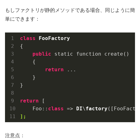
もしファクトリが静的メソッドである場合、同じように簡
単にできます：
class
FooFactory
{

public
 static function create()

    {

return
 ...

    }

}

return
 [

    Foo::
class
 => 
DI
\
factory
([FooFacto
];
注意点：