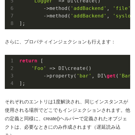
'Logger'
 => DI\create()

        ->method(
'addBackend'
, 
'file'
)

        ->method(
'addBackend'
, 
'syslog
];
さらに、プロパティインジェクションも行えます：
return
 [

'Foo'
 => DI\create()

        ->property(
'bar'
, DI\
get
(
'Bar'
];
それぞれのエントリは1度解決され、同じインスタンスが
使用される場所でどこでもインジェクションされます。他
の定義と同様に、create()ヘルパーで定義されたオブジェ
クトは、必要なときにのみ作成されます（遅延読み込