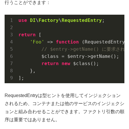
行うことができます：
use
DI
\
Factory
\
RequestedEntry
;

return
 [

'Foo'
 => 
function
(RequestedEntry 
// $entry->getName() に要求
        $class = $entry->getName();

return
new
 $class();

    },

];
RequestedEntryは型ヒントを使用してインジェクション
されるため、コンテナまたは他のサービスのインジェクシ
ョンと組み合わせることができます。ファクトリ引数の順
序は重要ではありません。