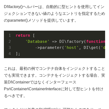
DI\factory()ヘルパーは、自動的に型ヒントを使用してイン
ジェクションできない値のようなエントリを指定するため
のparameter()メソッドを提供しています。
return
 [

'Database'
 => DI\factory(
function
        ->parameter(
'host'
, DI\get(
'db
];
これは、最初の例でコンテナ自体をインジェクトすること
でも実現できます。コンテナをインジェクトする場合、実
装DI\Containerではなくインターフェース
Psr\Container\ContainerInterfaceに対して型ヒントを付け
るべきです。