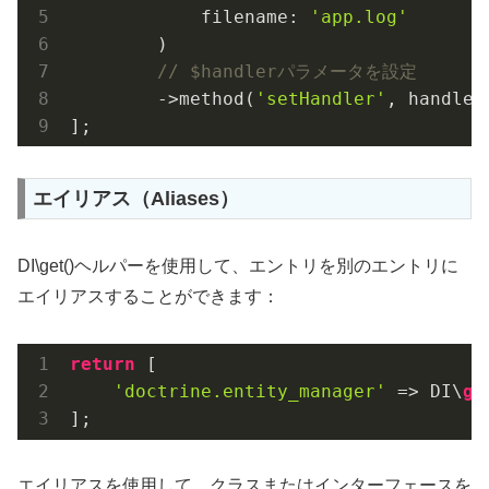
            filename: 
'app.log'
        )

// $handlerパラメータを設定
        ->method(
'setHandler'
, handler
];
エイリアス（Aliases）
DI\get()ヘルパーを使用して、エントリを別のエントリに
エイリアスすることができます：
return
 [

'doctrine.entity_manager'
 => DI\
ge
];
エイリアスを使用して、クラスまたはインターフェースを