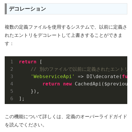
デコレーション
複数の定義ファイルを使用するシステムで、以前に定義さ
れたエントリをデコレートして上書きすることができま
す：
return
 [

// 別のファイルで以前に定義されたエントリ
'WebserviceApi'
 => DI\decorate(
fun
return
new
 CachedApi($previous
    }),

];
この機能について詳しくは、定義のオーバーライドガイド
を読んでください。