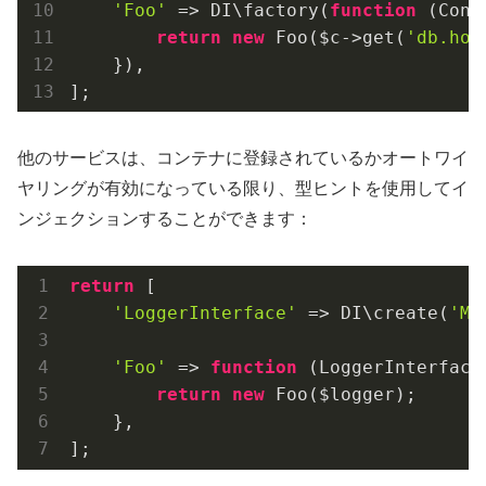
'Foo'
 => DI\factory(
function
(Cont
return
new
 Foo($c->get(
'db.hos
    }),

];
他のサービスは、コンテナに登録されているかオートワイ
ヤリングが有効になっている限り、型ヒントを使用してイ
ンジェクションすることができます：
return
 [

'LoggerInterface'
 => DI\create(
'My
'Foo'
 => 
function
(LoggerInterface
return
new
 Foo($logger);

    },

];