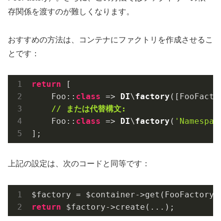
存関係を渡すのが難しくなります。
おすすめの方法は、コンテナにファクトリを作成させるこ
とです：
return
 [

    Foo::
class
 => 
DI
\
factory
([FooFacto
// または代替構文:
    Foo::
class
 => 
DI
\
factory
(
'Namespac
];
上記の設定は、次のコードと同等です：
$factory = $container->get(FooFactory:
return
 $factory->create(...);