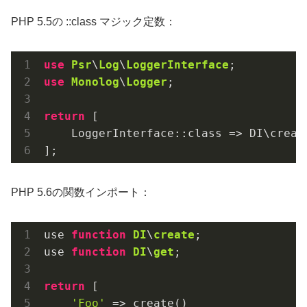
PHP 5.5の ::class マジック定数：
use
Psr
\
Log
\
LoggerInterface
use
Monolog
\
Logger
;

return
 [

    LoggerInterface::class => DI\create
];
PHP 5.6の関数インポート：
use 
function
DI
\
create
;

use 
function
DI
\
get
;

return
 [

'Foo'
 => create()
