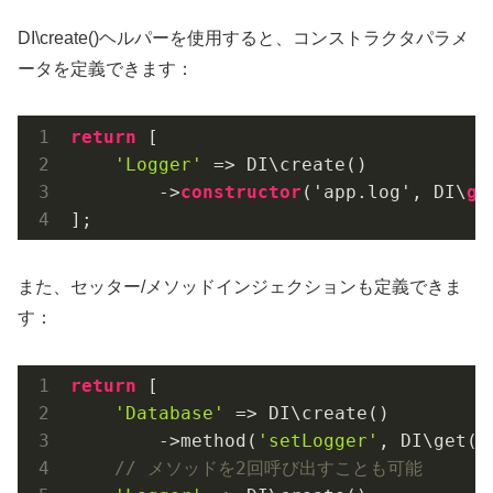
DI\create()ヘルパーを使用すると、コンストラクタパラメ
ータを定義できます：
return
 [

'Logger'
 => DI\create()

        ->
constructor
(
'app.log', DI\
ge
];
また、セッター/メソッドインジェクションも定義できま
す：
return
 [

'Database'
 => DI\create()

        ->method(
'setLogger'
, DI\get(
'
// メソッドを2回呼び出すことも可能