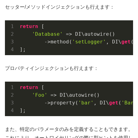
セッター/メソッドインジェクションも行えます：
return
 [

'Database'
 => DI\autowire()

        ->method(
'setLogger'
, DI\
get
(
'
];
プロパティインジェクションも行えます：
return
 [

'Foo'
 => DI\autowire()

        ->property(
'bar'
, DI\
get
(
'Bar'
];
また、特定のパラメータのみを定義することもできます。
これにより、オートワイヤリングの際に型ヒントを使用し