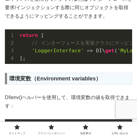
要求/インジェクションする際に同じオブジェクトを取得
できるようにマッピングすることができます。
return
 [

// インターフェースを実装クラスにマッピング
'LoggerInterface'
 => DI\
get
(
'MyLog
];
環境変数（Environment variables）
DI\env()ヘルパーを使用して、環境変数の値を取得できま
す：
return
 [

'db1.url'
 => DI\env(
'DATABASE_URL'
サイトマップ
プライバシーポリシー
免責事項
お問い合わせ