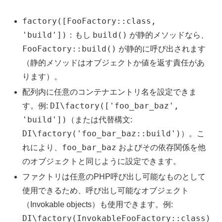
factory([FooFactory::class,
'build'])
build()
：もし
が静的メソッドなら、
FooFactory::build()
が静的に呼び出されます
（静的メソッドはオブジェクトか値を返す責任があ
ります）。
配列内に任意のコンテナエントリ名を設定できま
DI\factory(['foo_bar_baz',
す。例:
'build'])
（または代替構文:
DI\factory('foo_bar_baz::build')
）。こ
foo_bar_baz
れにより、
およびその依存関係を他
のオブジェクトと同じように設定できます。
ファクトリは任意のPHP呼び出し可能なものとして
使用できるため、呼び出し可能なオブジェクト
（Invokable objects）も使用できます。例:
DI\factory(InvokableFooFactory::class)