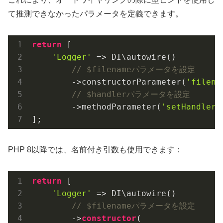
て推測できなかったパラメータを定義できます。
return
 [

'Logger'
 => DI\autowire()

// $filenameパラメータを設定
        ->constructorParameter(
'filena
// $handlerパラメータを設定
        ->methodParameter(
'setHandler'
];
PHP 8以降では、名前付き引数も使用できます：
return
 [

'Logger'
 => DI\autowire()

// $filenameパラメータを設定
        ->
constructor
(
