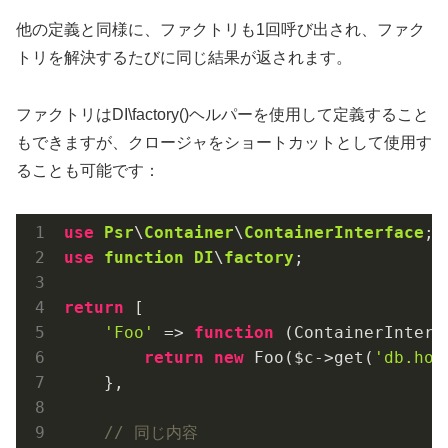
他の定義と同様に、ファクトリも1回呼び出され、ファク
トリを解決するたびに同じ結果が返されます。
ファクトリはDI\factory()ヘルパーを使用して定義すること
もできますが、クロージャをショートカットとして使用す
ることも可能です：
use
Psr
\
Container
\
ContainerInterface
use
function
DI
\
factory
;

return
 [

'Foo'
 => 
function
(ContainerInterf
return
new
 Foo($c->get(
'db.hos
    },

// 同じ内容