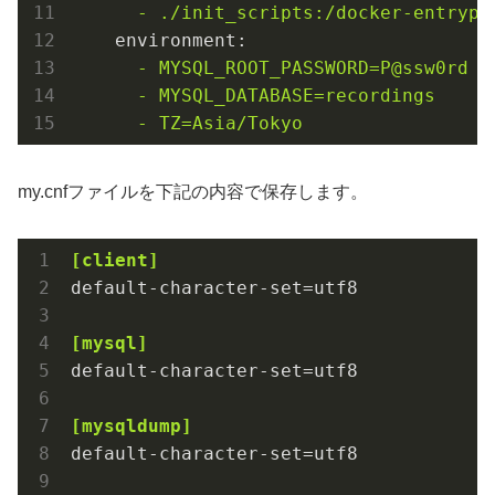
-
./init_scripts:/docker-entrypo
environment:
-
MYSQL_ROOT_PASSWORD=P@ssw0rd
-
MYSQL_DATABASE=recordings
-
TZ=Asia/Tokyo
my.cnfファイルを下記の内容で保存します。
[client]
default-character-set
[mysql]
default-character-set
[mysqldump]
default-character-set