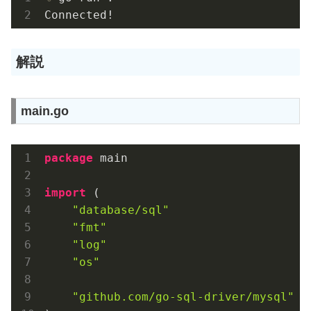
Connected!
解説
main.go
package
 main

import
 (

"database/sql"
"fmt"
"log"
"os"
"github.com/go-sql-driver/mysql"