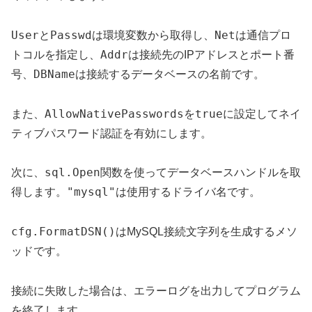
User
Passwd
Net
と
は環境変数から取得し、
は通信プロ
Addr
トコルを指定し、
は接続先のIPアドレスとポート番
DBName
号、
は接続するデータベースの名前です。
AllowNativePasswords
true
また、
を
に設定してネイ
ティブパスワード認証を有効にします。
sql.Open
次に、
関数を使ってデータベースハンドルを取
"mysql"
得します。
は使用するドライバ名です。
cfg.FormatDSN()
はMySQL接続文字列を生成するメソ
ッドです。
接続に失敗した場合は、エラーログを出力してプログラム
を終了します。