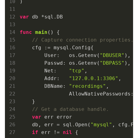
)

var
 db *sql.DB

func
main
()
 {

// Capture connection properties.
    cfg := mysql.Config{

        User:   os.Getenv(
"DBUSER"
),

        Passwd: os.Getenv(
"DBPASS"
),

        Net:    
"tcp"
,

        Addr:   
"127.0.0.1:3306"
,

        DBName: 
"recordings"
,

		AllowNativePasswords: 
    }

// Get a database handle.
var
 err error

    db, err = sql.Open(
"mysql"
, cfg.Fo
if
 err != 
nil
 {
