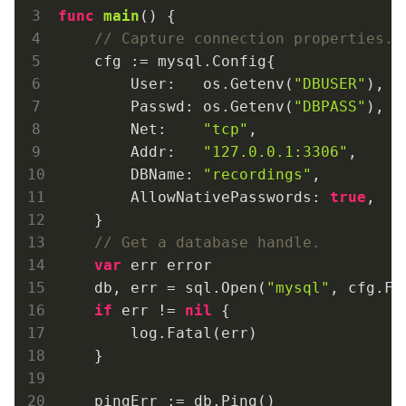
func
main
()
 {

// Capture connection properties.
    cfg := mysql.Config{

        User:   os.Getenv(
"DBUSER"
),

        Passwd: os.Getenv(
"DBPASS"
),

        Net:    
"tcp"
,

        Addr:   
"127.0.0.1:3306"
,

        DBName: 
"recordings"
,

	AllowNativePasswords: 
true
,

    }

// Get a database handle.
var
 err error

    db, err = sql.Open(
"mysql"
, cfg.Fo
if
 err != 
nil
 {

        log.Fatal(err)

    }

    pingErr := db.Ping()
