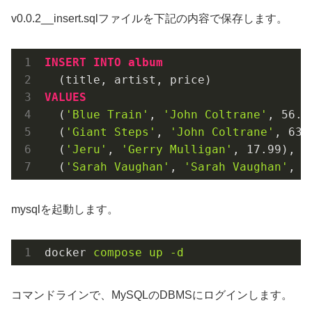
v0.0.2__insert.sqlファイルを下記の内容で保存します。
INSERT
INTO
album
VALUES
  (
'Blue Train'
, 
'John Coltrane'
, 
56.9
  (
'Giant Steps'
, 
'John Coltrane'
, 
63.
  (
'Jeru'
, 
'Gerry Mulligan'
, 
17.99
),

  (
'Sarah Vaughan'
, 
'Sarah Vaughan'
, 
3
mysqlを起動します。
docker
compose up -d
コマンドラインで、MySQLのDBMSにログインします。