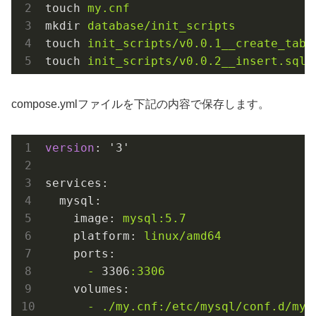
touch
my.cnf     
mkdir
database/init_scripts
touch
init_scripts/v0.0.1__create_tabl
touch
init_scripts/v0.0.2__insert.sql 
compose.ymlファイルを下記の内容で保存します。
version
: '3'

services:
mysql:
image:
mysql:5.7
platform:
linux/amd64
ports:
-
3306
:3306
volumes:
-
./my.cnf:/etc/mysql/conf.d/my.