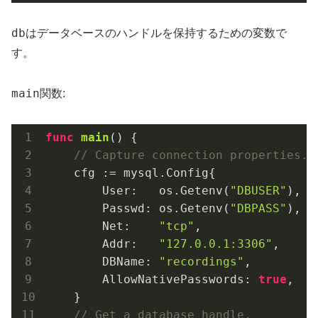
db
はデータベースのハンドルを保持するための変数で
す。
main
関数:
func
main
()
 {

// Capture connection properties.
    cfg := mysql.Config{

        User:   os.Getenv(
"DBUSER"
),

        Passwd: os.Getenv(
"DBPASS"
),

        Net:    
"tcp"
,

        Addr:   
"127.0.0.1:3306"
,

        DBName: 
"recordings"
,

        AllowNativePasswords: 
true
,

    }

// Get a database handle.