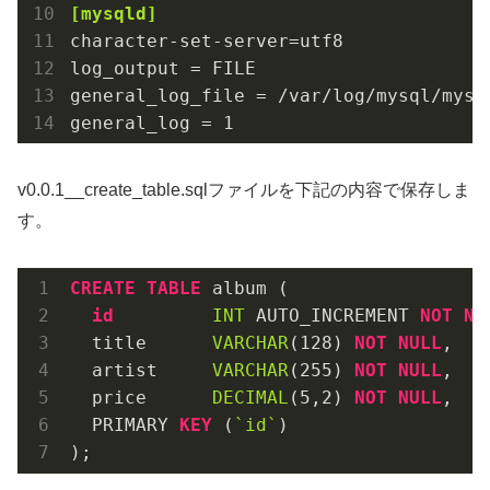
[mysqld]
character-set-server
log_output
general_log_file
general_log
 = 
1
v0.0.1__create_table.sqlファイルを下記の内容で保存しま
す。
CREATE
TABLE
 album (

id
INT
 AUTO_INCREMENT 
NOT
NU
  title      
VARCHAR
(
128
) 
NOT
NULL
,

  artist     
VARCHAR
(
255
) 
NOT
NULL
,

  price      
DECIMAL
(
5
,
2
) 
NOT
NULL
,

  PRIMARY 
KEY
 (
`id`
)

);