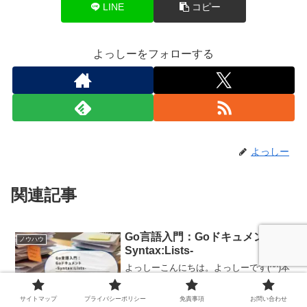
LINE
コピー
よっしーをフォローする
よっしー
関連記事
Go言語入門：Goドキュメント -
ノウハウ
Syntax:Lists-
よっしーこんにちは。よっしーです(^^)本
日は、Go言語を効果的に使うためのガイ
ドラインについて解説しています。背景
Go言語を学び始めて、より良いコードを
サイトマップ
プライバシーポリシー
免責事項
お問い合わせ