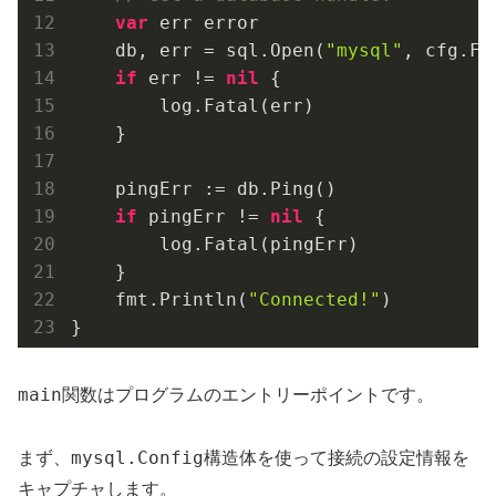
var
 err error

    db, err = sql.Open(
"mysql"
, cfg.Fo
if
 err != 
nil
 {

        log.Fatal(err)

    }

    pingErr := db.Ping()

if
 pingErr != 
nil
 {

        log.Fatal(pingErr)

    }

    fmt.Println(
"Connected!"
)

}
main
関数はプログラムのエントリーポイントです。
mysql.Config
まず、
構造体を使って接続の設定情報を
キャプチャします。