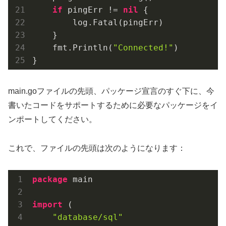
if
 pingErr != 
nil
 {

        log.Fatal(pingErr)

    }

    fmt.Println(
"Connected!"
)

}
main.goファイルの先頭、パッケージ宣言のすぐ下に、今
書いたコードをサポートするために必要なパッケージをイ
ンポートしてください。
これで、ファイルの先頭は次のようになります：
package
 main

import
 (

"database/sql"