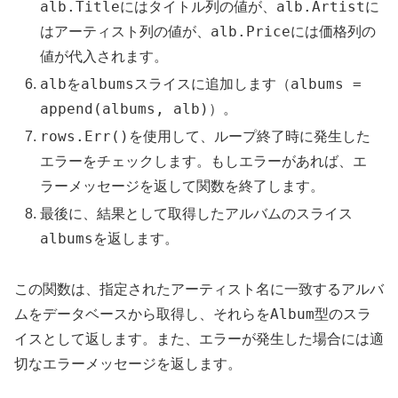
alb.Title
alb.Artist
にはタイトル列の値が、
に
alb.Price
はアーティスト列の値が、
には価格列の
値が代入されます。
alb
albums
albums =
を
スライスに追加します（
append(albums, alb)
）。
rows.Err()
を使用して、ループ終了時に発生した
エラーをチェックします。もしエラーがあれば、エ
ラーメッセージを返して関数を終了します。
最後に、結果として取得したアルバムのスライス
albums
を返します。
この関数は、指定されたアーティスト名に一致するアルバ
Album
ムをデータベースから取得し、それらを
型のスラ
イスとして返します。また、エラーが発生した場合には適
切なエラーメッセージを返します。