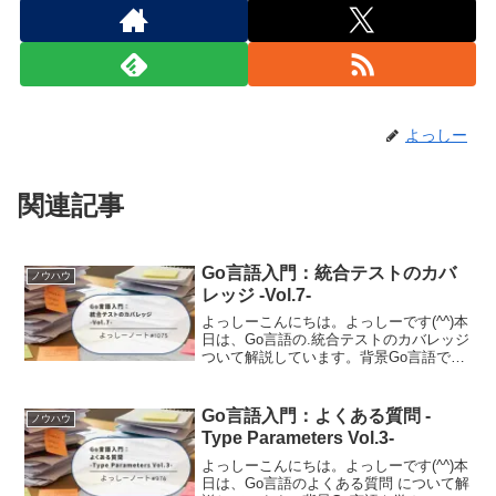
よっしー
関連記事
Go言語入門：統合テストのカバ
ノウハウ
レッジ -Vol.7-
よっしーこんにちは。よっしーです(^^)本
日は、Go言語の.統合テストのカバレッジ
ついて解説しています。背景Go言語でテ
ストを書いていると、「go test -
coverprofileでカバレッジが取れるのは知
っているけど、統合テストのカバ...
Go言語入門：よくある質問 -
ノウハウ
Type Parameters Vol.3-
よっしーこんにちは。よっしーです(^^)本
日は、Go言語のよくある質問 について解