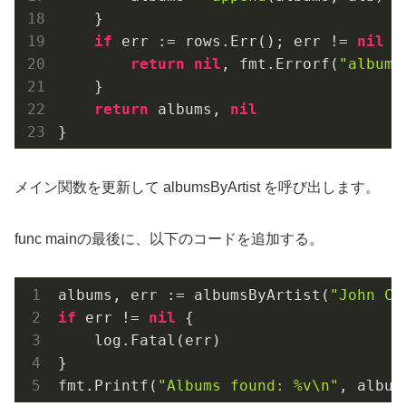
    }

if
 err := rows.Err(); err != 
nil
 {

return
nil
, fmt.Errorf(
"albums
    }

return
 albums, 
nil
}
メイン関数を更新して albumsByArtist を呼び出します。
func mainの最後に、以下のコードを追加する。
albums, err := albumsByArtist(
"John Co
if
 err != 
nil
 {

    log.Fatal(err)

}

fmt.Printf(
"Albums found: %v\n"
, album