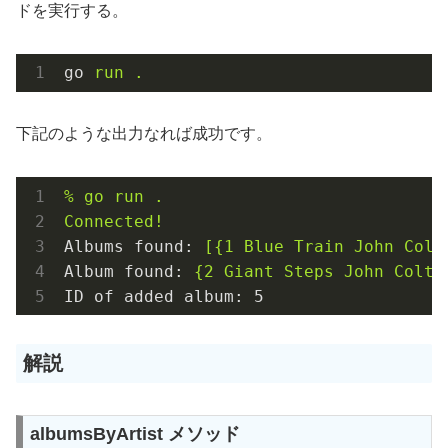
ドを実行する。
go
run .
下記のような出力なれば成功です。
%
go
run
.
Connected!
Albums found:
[{1
Blue
Train
John
Colt
Album found:
{2
Giant
Steps
John
Coltr
ID of added album:
5
解説
albumsByArtist メソッド