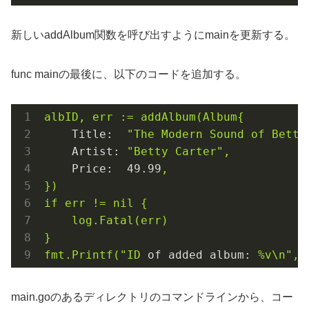
新しいaddAlbum関数を呼び出すようにmainを更新する。
func mainの最後に、以下のコードを追加する。
albID,
err
:=
addAlbum(Album{
Title:
"The Modern Sound of Betty
Artist:
"Betty Carter"
,
Price:
49.99
,
})
if
err
!=
nil
{
log.Fatal(err)
}
fmt.Printf("ID
of added album:
%v\n",
main.goのあるディレクトリのコマンドラインから、コー