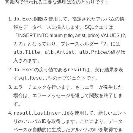
関数内で行われる主要な処理は次のとおりです：
db.Exec
関数を使用して、指定されたアルバムの情
報をデータベースに挿入します。SQLクエリは
「INSERT INTO album (title, artist, price) VALUES (?,
?, ?)」となっており、プレースホルダー「?」には
alb.Title
alb.Artist
alb.Price
、
、
の値が代
入されます。
db.Exec
result
の戻り値である
は、実行結果を表
sql.Result
す
型のオブジェクトです。
エラーチェックを行います。もしエラーが発生した
場合は、エラーメッセージを返して関数を終了しま
す。
result.LastInsertId
を使用して、新しいエント
リのアルバムIDを取得します。これにより、データ
ベースが自動的に生成したアルバムのIDを取得でき