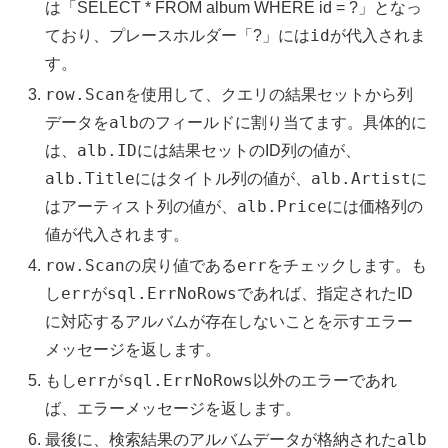
は「SELECT * FROM album WHERE id = ?」となっ
id
ており、プレースホルダー「?」には
が代入されま
す。
row.Scan
を使用して、クエリの結果セットから列
alb
データを
のフィールドに割り当てます。具体的に
alb.ID
は、
には結果セットのID列の値が、
alb.Title
alb.Artist
にはタイトル列の値が、
に
alb.Price
はアーティスト列の値が、
には価格列の
値が代入されます。
row.Scan
err
の戻り値である
をチェックします。も
err
sql.ErrNoRows
し
が
であれば、指定されたID
に対応するアルバムが存在しないことを示すエラー
メッセージを返します。
err
sql.ErrNoRows
もし
が
以外のエラーであれ
ば、エラーメッセージを返します。
alb
最後に、検索結果のアルバムデータが格納された