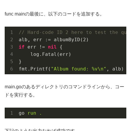
func mainの最後に、以下のコードを追加する。
// Hard-code ID 2 here to test the que
alb, err := albumByID(
2
if
 err != 
nil
 {

    log.Fatal(err)

}

fmt.Printf(
"Album found: %v\n"
, alb)
main.goのあるディレクトリのコマンドラインから、コー
ドを実行する。
go
run .
下記のような出力なれば成功です。