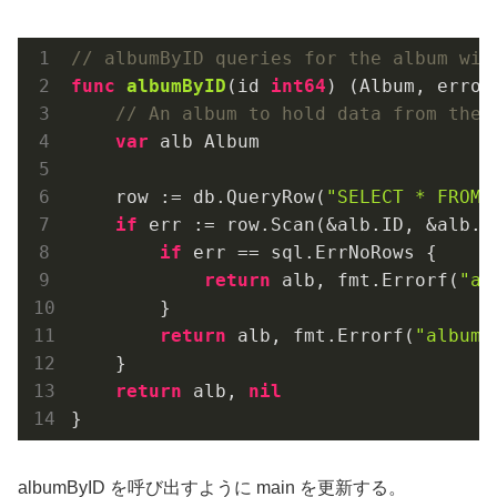
// albumByID queries for the album wit
func
albumByID
(id 
int64
)
(Album, error
// An album to hold data from the 
var
 alb Album

    row := db.QueryRow(
"SELECT * FROM 
if
 err := row.Scan(&alb.ID, &alb.T
if
 err == sql.ErrNoRows {

return
 alb, fmt.Errorf(
"al
        }

return
 alb, fmt.Errorf(
"albums
    }

return
 alb, 
nil
}
albumByID を呼び出すように main を更新する。