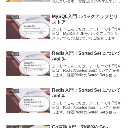
説しています。背景Go言語を学んでいる
と「なんでこんな仕様になっているんだ
ろう？」「他の言語と違うのはなぜ？」
といった疑問が湧いてきませんか。Go言
MySQL入門：バックアップとリ
ノウハウ
語の公式サ...
ストア
よっしーこんにちは。よっしーです(^^)今
日は、MySQLのDBをバックアップとリ
ストアする方法についてご紹介します。
背景MySQLのDBをバックアップとリス
トアするときの内容を備忘として残して
います。バックアップ使用したコマンド
Redis入門：Sorted Set について
ノウハウ
は下記にな...
-Vol.3-
よっしーこんにちは。よっしーです(^^)今
日は、RedisのSorted Setについてご紹介
します。背景RedisのSorted Setを使った
ランキングを実装する機会があったの
で、そのときの内容を備忘として残して
います。動作環境について...
Redis入門：Sorted Set について
ノウハウ
-Vol.4-
よっしーこんにちは。よっしーです(^^)今
日は、RedisのSorted Setについてご紹介
します。背景RedisのSorted Setを使った
ランキングを実装する機会があったの
で、そのときの内容を備忘として残して
います。動作環境について...
Go言語入門：効果的なGo -
ノウハウ