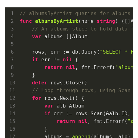
// albumsByArtist queries for albums t
func
albumsByArtist
(name 
string
)
([]Al
// An albums slice to hold data fr
var
 albums []Album

    rows, err := db.Query(
"SELECT * FR
if
 err != 
nil
 {

return
nil
, fmt.Errorf(
"albums
    }

defer
 rows.Close()

// Loop through rows, using Scan t
for
 rows.Next() {

var
 alb Album

if
 err := rows.Scan(&alb.ID, &
return
nil
, fmt.Errorf(
"al
        }

        albums = 
append
(albums, alb)
