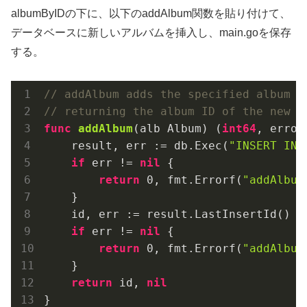
albumByIDの下に、以下のaddAlbum関数を貼り付けて、
データベースに新しいアルバムを挿入し、main.goを保存
する。
// addAlbum adds the specified album t
// returning the album ID of the new e
func
addAlbum
(alb Album)
(
int64
, error
    result, err := db.Exec(
"INSERT INT
if
 err != 
nil
 {

return
0
, fmt.Errorf(
"addAlbum
    }

    id, err := result.LastInsertId()

if
 err != 
nil
 {

return
0
, fmt.Errorf(
"addAlbum
    }

return
 id, 
nil
}