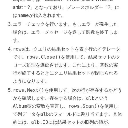
artist = ?」となっており、プレースホルダー「?」に
name
は
が代入されます。
エラーチェックを行います。もしエラーが発生した
場合は、エラーメッセージを返して関数を終了しま
す。
rows
は、クエリの結果セットを表す行のイテレータ
rows.Close()
です。
を使用して、結果セットのク
ローズ処理を遅延させます。これにより、関数の実
行が終了するときにクエリ結果セットが閉じられる
ようになります。
rows.Next()
を使用して、次の行が存在するかどう
alb
かを確認します。存在する場合は、
という
Album
rows.Scan()
型の変数を宣言し、
を使用し
alb
て列データを
のフィールドに割り当てます。具体
alb.ID
的には、
には結果セットのID列の値が、