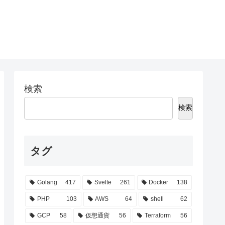
検索
検索
タグ
Golang
417
Svelte
261
Docker
138
PHP
103
AWS
64
shell
62
GCP
58
仮想通貨
56
Terraform
56