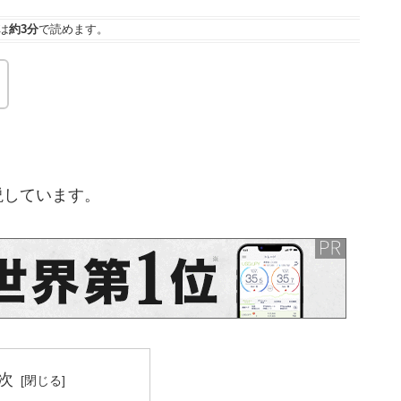
は
約3分
で読めます。
説しています。
次