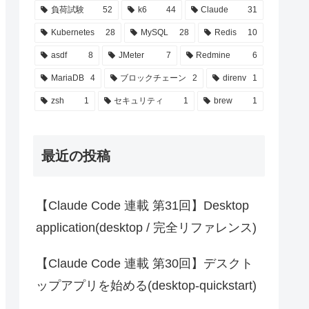
負荷試験
52
k6
44
Claude
31
Kubernetes
28
MySQL
28
Redis
10
asdf
8
JMeter
7
Redmine
6
MariaDB
4
ブロックチェーン
2
direnv
1
zsh
1
セキュリティ
1
brew
1
最近の投稿
【Claude Code 連載 第31回】Desktop
application(desktop / 完全リファレンス)
【Claude Code 連載 第30回】デスクト
ップアプリを始める(desktop-quickstart)