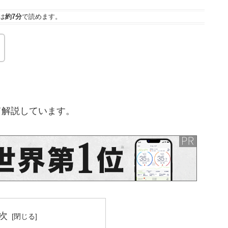
は
約7分
で読めます。
いて解説しています。
次