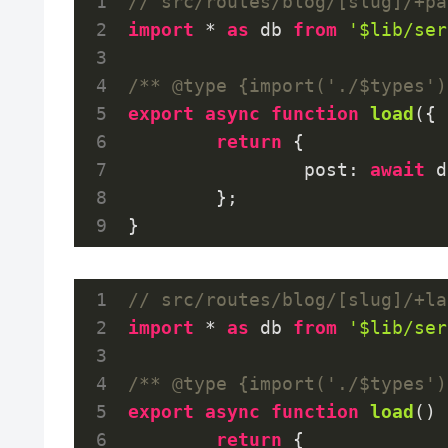
// src/routes/blog/[slug]/+pa
import
 * 
as
 db 
from
'$lib/ser
/** @type {import('./$types')
export
async
function
load
(
{ 
return
 {

post
: 
await
 d
	};

}
// src/routes/blog/[slug]/+la
import
 * 
as
 db 
from
'$lib/ser
/** @type {import('./$types')
export
async
function
load
(
) 
return
 {
