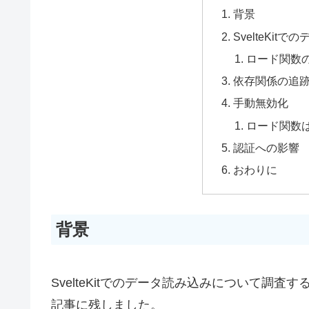
背景
SvelteKit
ロード関数
依存関係の追
手動無効化
ロード関数
認証への影響
おわりに
背景
SvelteKitでのデータ読み込みについて調
記事に残しました。