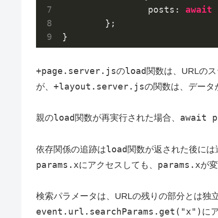
posts
: 
await
 
	};

}
+page.server.js
load
の
関数は、URLの
+layout.server.js
が、
の関数は、データ
load
await p
親の
関数が再実行された場合、
load
依存関係の追跡は
関数が返された後には
params.x
params.x
にアクセスしても、
が変
検索パラメータは、URLの残りの部分とは独
event.url.searchParams.get("x")
に