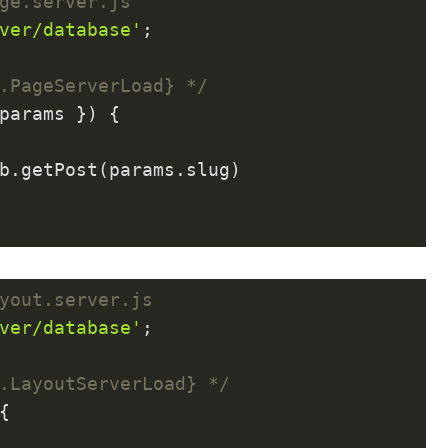
ge.server.js
ver/database'
;

.PageServerLoad} */
params }
) 
{

b.getPost(params.slug)

yout.server.js
ver/database'
;

.LayoutServerLoad} */
{
