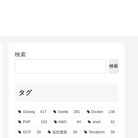
検索
検索
タグ
Golang
417
Svelte
261
Docker
138
PHP
103
AWS
64
shell
62
GCP
58
仮想通貨
56
Terraform
56