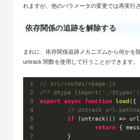
れますが、他のパラメータの変更では再実行
依存関係の追跡を解除する
まれに、依存関係追跡メカニズムから何かを
untrack 関数を使用して行うことができます。
// src/routes/+page.js
/** @type {import('./$types')
export
async
function
load
(
{ 
// Untrack url.pathna
if
 (untrack(
()
 =>
 url
return
 { 
mess
	}
