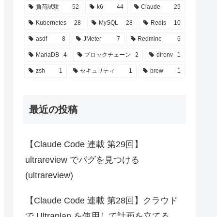
負荷試験
52
k6
44
Claude
29
Kubernetes
28
MySQL
28
Redis
10
asdf
8
JMeter
7
Redmine
6
MariaDB
4
ブロックチェーン
2
direnv
1
zsh
1
セキュリティ
1
brew
1
最近の投稿
【Claude Code 連載 第29回】
ultrareview でバグを見つける
(ultrareview)
【Claude Code 連載 第28回】クラウド
で Ultraplan を使用して計画を立てる