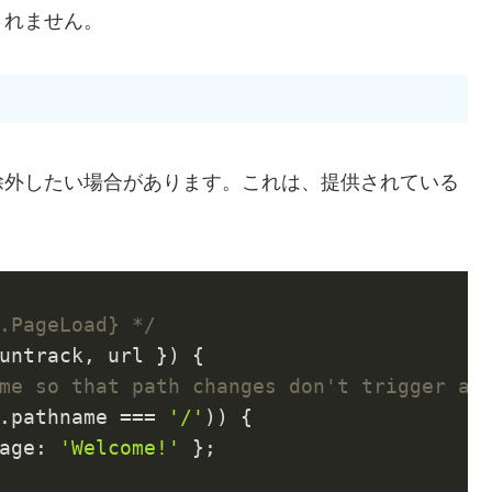
されません。
除外したい場合があります。これは、提供されている
.PageLoad} */
untrack, url }
) 
{

me so that path changes don't trigger a 
.pathname === 
'/'
)) {

age
: 
'Welcome!'
 };
