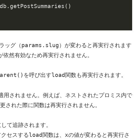
db.getPostSummaries()

params.slug
スラッグ（
）が変わると再実行されます
が依然有効なため再実行されません。
arent()
load
を呼び出す
関数も再実行されます。
適用されません。例えば、ネストされたプロミス内で
更された際に関数は再実行されません。
立して追跡されます。
load
x
アクセスする
関数は、
の値が変わると再実行さ