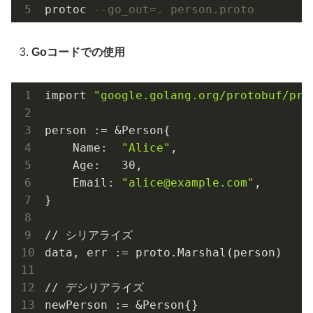
protoc 
--go_out=. person.proto
Goコードでの使用
import 
"google.golang.org/protobuf/pro
person := &Person{

    Name:  
"Alice"
,

    Age:   30,

    Email: 
"alice@example.com"
,

}

// シリアライズ

data, err := proto.Marshal(person)

// デシリアライズ

newPerson := &Person{}
