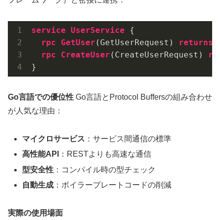
service
UserService
 {

rpc
GetUser
(GetUserRequest) 
returns
 
rpc
CreateUser
(CreateUserRequest) 
re
Go言語での優位性
Go言語とProtocol Buffersの組み合わせ
が人気な理由：
マイクロサービス
：サービス間通信の標準
高性能API
：RESTよりも高速な通信
型安全性
：コンパイル時の型チェック
自動生成
：ボイラープレートコードの削減
実際の使用場面