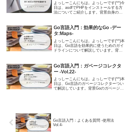
よっしーこんにちは。よっしーです(^^)今
日は、asdfでPHPをインストールする方
法についてご紹介します。背景自身の
Mac book pro に asdfコマンドで PHP を
インストールしようとしたところビルド
エラーになり、インストール...
Go言語入門：効果的なGo -デー
ノウハウ
タ:Maps-
よっしーこんにちは。よっしーです(^^)本
日は、Go言語を効果的に使うためのガイ
ドラインについて解説しています。背景
Go言語を学び始めて、より良いコードを
書きたいと思い、Go言語の公式ドキュメ
ント「Effective Go」を知りました。こ...
Go言語入門：ガベージコレクタ
ノウハウ
ー -Vol.22-
よっしーこんにちは。よっしーです(^^)本
日は、Go言語のガベージコレクターつい
て解説しています。背景Goのガベージコ
レクター（GC）は、多くの開発者にとっ
て「ブラックボックス」のような存在で
す。メモリ管理を自動で行ってくれる便
利な仕組みで...
Go言語入門：よくある質問 -使用法
Vol.4-