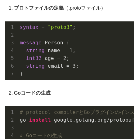
プロトファイルの定義
（.protoファイル）
syntax
 = 
"proto3"
;

message
 Person {

string
 name = 
1
;

int32
 age = 
2
;

string
 email = 
3
;

Goコードの生成
# protocol compilerとGoプラグインのインス
go 
install
 google.golang.org/protobuf/
# Goコードの生成