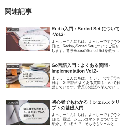
関連記事
Redis入門：Sorted Set について
ノウハウ
-Vol.3-
よっしーこんにちは。よっしーです(^^)今
日は、RedisのSorted Setについてご紹介
します。背景RedisのSorted Setを使った
ランキングを実装する機会があったの
で、そのときの内容を備忘として残して
います。動作環境について...
Go言語入門：よくある質問 -
ノウハウ
Implementation Vol.2-
よっしーこんにちは。よっしーです(^^)本
日は、Go言語のよくある質問 について解
説しています。背景Go言語を学んでいる
と「なんでこんな仕様になっているんだ
ろう？」「他の言語と違うのはなぜ？」
といった疑問が湧いてきませんか。Go言
初心者でもわかる！シェルスクリ
ノウハウ
語の公式サ...
プトの基礎入門
よっしーこんにちは。よっしーです(^^)今
日は、最近、シェルコマンドについてご
紹介しているので、そもそもシェルとは