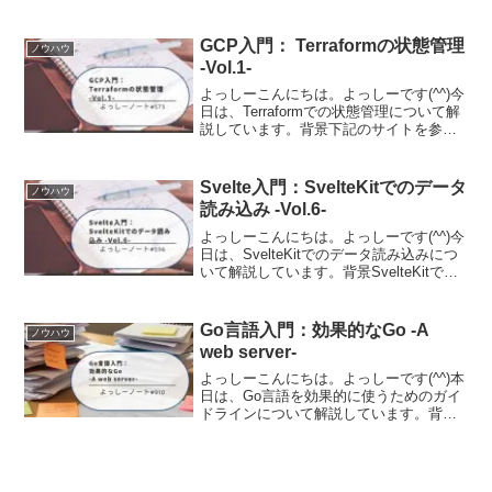
なんぞやというのを自分なりにまとめて
みました。シェルとはシェルは、コンピ
ュータのオペレーティングシステムで使
GCP入門： Terraformの状態管理
ノウハウ
用されるプログラム...
-Vol.1-
よっしーこんにちは。よっしーです(^^)今
日は、Terraformでの状態管理について解
説しています。背景下記のサイトを参考
に実施したときの内容を自身のGCPプロ
ジェクトに適用したときの内容を備忘と
して残しました。実施内容下記の手順で
Svelte入門：SvelteKitでのデータ
ノウハウ
実施し...
読み込み -Vol.6-
よっしーこんにちは。よっしーです(^^)今
日は、SvelteKitでのデータ読み込みにつ
いて解説しています。背景SvelteKitでの
データ読み込みについて調査する機会が
ありましたので、その時の内容を備忘と
して記事に残しました。Svelte...
Go言語入門：効果的なGo -A
ノウハウ
web server-
よっしーこんにちは。よっしーです(^^)本
日は、Go言語を効果的に使うためのガイ
ドラインについて解説しています。背景
Go言語を学び始めて、より良いコードを
書きたいと思い、Go言語の公式ドキュメ
ント「Effective Go」を知りました。こ...