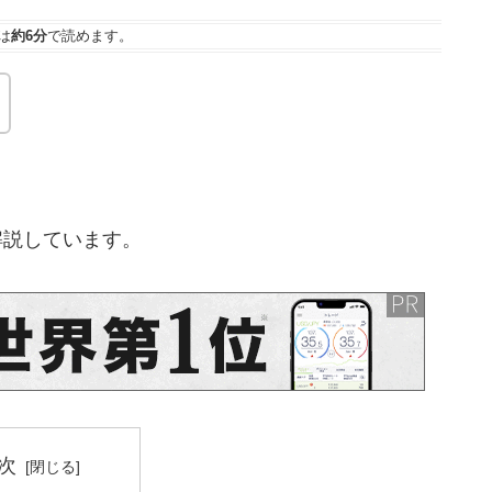
は
約6分
で読めます。
て解説しています。
次