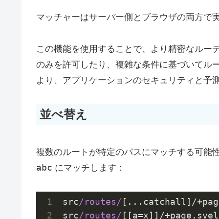
マッチャーはサーバー側とブラウザの両方で
この機能を使用することで、より精密なルー
のみを許可したり、複雑な条件に基づいてル
より、アプリケーションのセキュリティと予
並べ替え
複数のルートが特定のパスにマッチする可能
abc
にマッチします：
src
/routes/
[...catchall]/+pag
src
/routes/
[[a=x]]/+page.svel