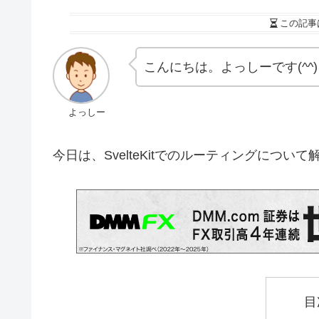
この記事
こんにちは。よっしーです(^^)
よっしー
今日は、SvelteKitでのルーティングについ
目