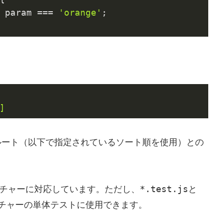
 param === 
'orange'
;

]
他のルート（以下で指定されているソート順を使用）との
*.test.js
チャーに対応しています。ただし、
と
チャーの単体テストに使用できます。