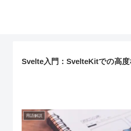
Svelte入門：SvelteKitでの高
用語解説