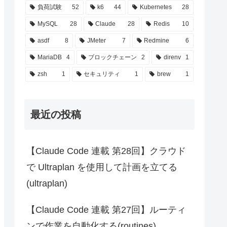
負荷試験
52
k6
44
Kubernetes
28
MySQL
28
Claude
28
Redis
10
asdf
8
JMeter
7
Redmine
6
MariaDB
4
ブロックチェーン
2
direnv
1
zsh
1
セキュリティ
1
brew
1
最近の投稿
【Claude Code 連載 第28回】クラウド
で Ultraplan を使用して計画を立てる
(ultraplan)
【Claude Code 連載 第27回】ルーティ
ンで作業を自動化する(routines)