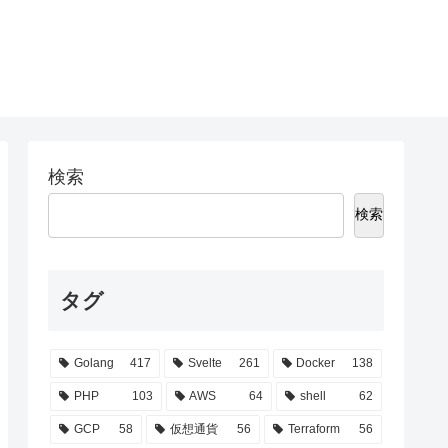
検索
検索
タグ
Golang
417
Svelte
261
Docker
138
PHP
103
AWS
64
shell
62
GCP
58
仮想通貨
56
Terraform
56