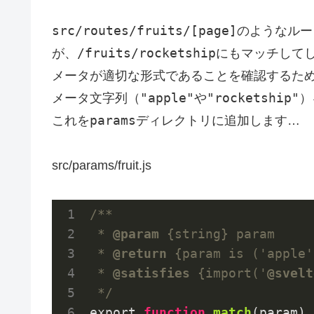
src/routes/fruits/[page]
のようなルー
/fruits/rocketship
が、
にもマッチして
メータが適切な形式であることを確認するた
"apple"
"rocketship"
メータ文字列（
や
）
params
これを
ディレクトリに追加します…
src/params/fruit.js
/**

 * 
@param
 {string} param

 * 
@return
 {param is ('apple'
 * 
@satisfies
 {import('
@svelt
 */
export 
function
match
(param)