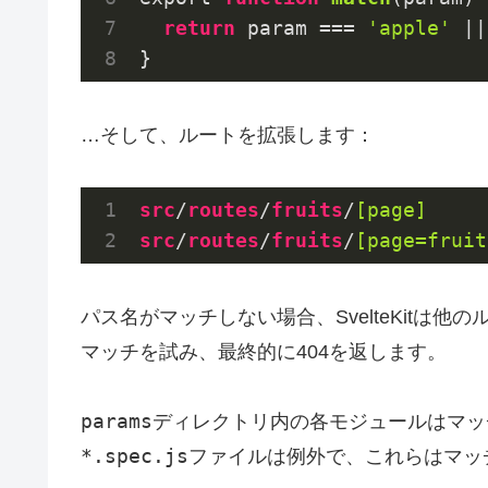
return
 param === 
'apple'
 ||
}
…そして、ルートを拡張します：
src
/
routes
/
fruits
/
[page]
src
/
routes
/
fruits
/
[page=fruit
パス名がマッチしない場合、SvelteKitは
マッチを試み、最終的に404を返します。
params
ディレクトリ内の各モジュールはマッ
*.spec.js
ファイルは例外で、これらはマッ