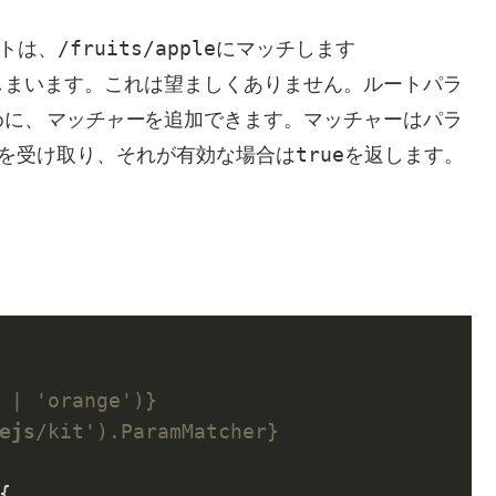
/fruits/apple
トは、
にマッチします
しまいます。これは望ましくありません。ルートパラ
めに、
マッチャー
を追加できます。マッチャーはパラ
true
を受け取り、それが有効な場合は
を返します。
 | 'orange')}

ejs
/kit').ParamMatcher}

{
