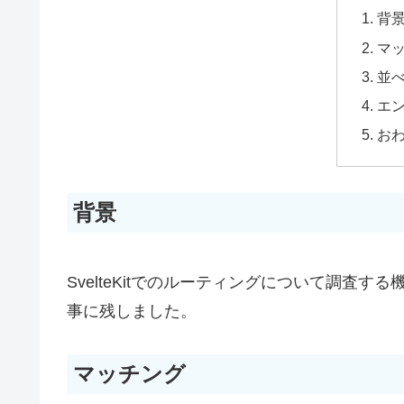
背
マ
並
エ
お
背景
SvelteKitでのルーティングについて調査
事に残しました。
マッチング