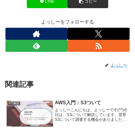
LINE
コピー
よっしーをフォローする
よっしー
関連記事
AWS入門：S3ついて
用語解説
よっしーこんにちは。よっしーです(^^)今
日は、S3について解説しています。背景
S3について調査する機会がありましたの
で、その時の内容を備忘として記事に残
しました。S3とはAmazon S3 (Simple
Storage Service)...