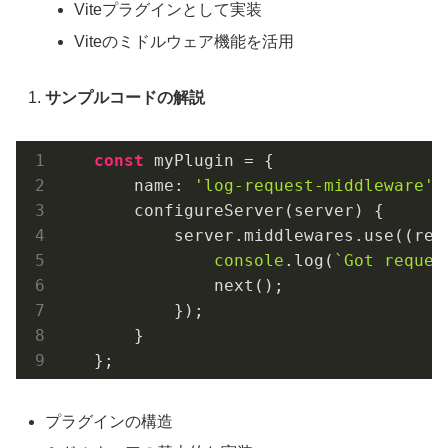
Viteプラグインとして実装
Viteのミドルウェア機能を活用
サンプルコードの解説
const
 myPlugin = {

       name: 
'log-request-middleware'
,
       configureServer(server) {      
           server.middlewares.use(
(
req
console
.log(
`Got reques
               next();                
           });

       }

   };
プラグインの構造