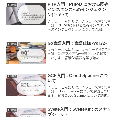
PHP入門：PHP-DIにおける既存
用語解説
インスタンスへのインジェクショ
ンについて
よっしーこんにちは。よっしーです(^^)今
日は、PHP-DIにおける既存インスタンス
へのインジェクションについてご紹介し
ます。背景PHP-DIに触れる機会がありま
したので、PHP-DIにおける既存インスタ
ンスへのインジェクションについて備
Go言語入門：言語仕様 -Vol.72-
用語解説
忘...
よっしーこんにちは。よっしーです(^^)本
日は、Go言語の言語仕様について解説し
ています。背景Go言語を学び始めて、公
式の「The Go Programming Language
Specification(言語仕様書)」を開いてみた
ものの...
GCP入門：Cloud Spannerにつ
用語解説
いて
よっしーこんにちは。よっしーです(^^)今
日は、Cloud Spannerについて解説してい
ます。背景Cloud Spannerについて調査す
る機会がありましたので、その時の内容
を備忘として記事に残しました。Cloud
SpannerとはC...
Svelte入門：SvelteKitでのスナッ
用語解説
プショット