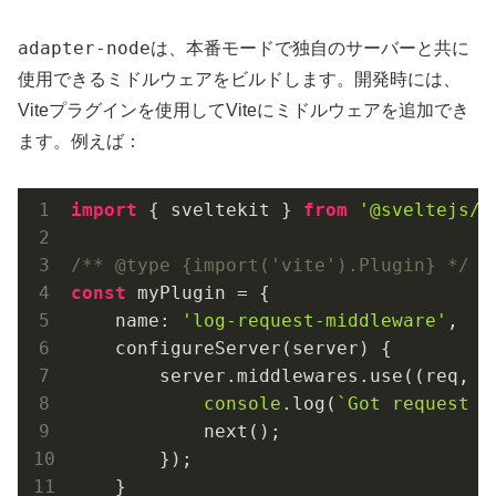
adapter-node
は、本番モードで独自のサーバーと共に
使用できるミドルウェアをビルドします。開発時には、
Viteプラグインを使用してViteにミドルウェアを追加でき
ます。例えば：
import
 { sveltekit } 
from
'@sveltejs/k
/** @type {import('vite').Plugin} */
const
 myPlugin = {

    name: 
'log-request-middleware'
,

    configureServer(server) {

        server.middlewares.use(
(
req, r
console
.log(
`Got request 
$
            next();

        });

    }
