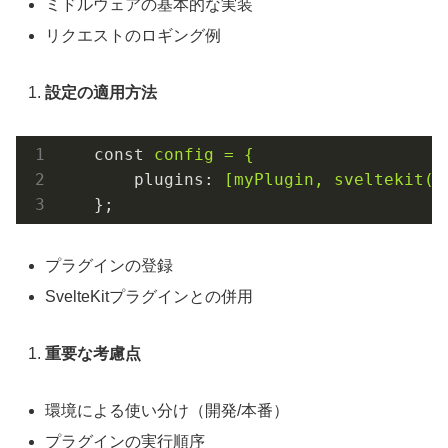
ミドルウェアの基本的な実装
リクエストのロギング例
設定の適用方法
const
config = {
plugins
: 
[myPlugin, sveltekit()
};
プラグインの登録
SvelteKitプラグインとの併用
重要な考慮点
環境による使い分け（開発/本番）
プラグインの実行順序