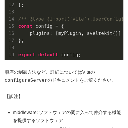
};

/** @type {import('vite').UserConfig} 
const
 config = {

    plugins: [myPlugin, sveltekit()]

};

export
default
 config;
順序の制御方法など、詳細についてはViteの
configureServer
のドキュメントをご覧ください。
【訳注】
middleware: ソフトウェアの間に入って仲介する機能
を提供するソフトウェア