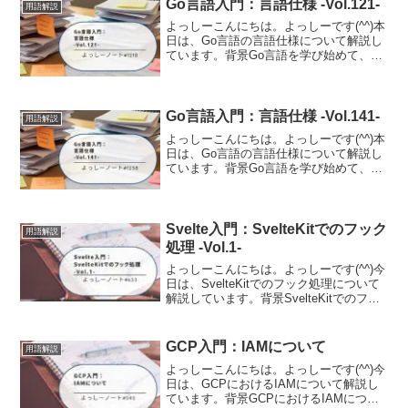
Go言語入門：言語仕様 -Vol.121-
用語解説
よっしーこんにちは。よっしーです(^^)本
日は、Go言語の言語仕様について解説し
ています。背景Go言語を学び始めて、公
式の「The Go Programming Language
Specification(言語仕様書)」を開いてみた
ものの...
Go言語入門：言語仕様 -Vol.141-
用語解説
よっしーこんにちは。よっしーです(^^)本
日は、Go言語の言語仕様について解説し
ています。背景Go言語を学び始めて、公
式の「The Go Programming Language
Specification(言語仕様書)」を開いてみた
ものの...
Svelte入門：SvelteKitでのフック
用語解説
処理 -Vol.1-
よっしーこんにちは。よっしーです(^^)今
日は、SvelteKitでのフック処理について
解説しています。背景SvelteKitでのフッ
ク処理について調査する機会がありまし
たので、その時の内容を備忘として記事
に残しました。フックとは「フック」...
GCP入門：IAMについて
用語解説
よっしーこんにちは。よっしーです(^^)今
日は、GCPにおけるIAMについて解説し
ています。背景GCPにおけるIAMについ