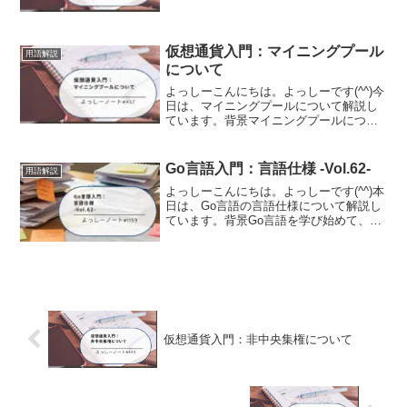
て調査する機会がありましたので、その
時の内容を備忘として記事に残しまし
た。GCPにおけるIAMとは
GCP（Google...
仮想通貨入門：マイニングプール
用語解説
について
よっしーこんにちは。よっしーです(^^)今
日は、マイニングプールについて解説し
ています。背景マイニングプールについ
て調査する機会がありましたので、その
時の内容を備忘として記事に残しまし
た。マイニングプールとはマイニングプ
Go言語入門：言語仕様 -Vol.62-
用語解説
ールとは、複数の マ...
よっしーこんにちは。よっしーです(^^)本
日は、Go言語の言語仕様について解説し
ています。背景Go言語を学び始めて、公
式の「The Go Programming Language
Specification(言語仕様書)」を開いてみた
ものの...
仮想通貨入門：非中央集権について