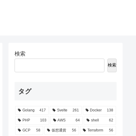
検索
検索
タグ
Golang
417
Svelte
261
Docker
138
PHP
103
AWS
64
shell
62
GCP
58
仮想通貨
56
Terraform
56