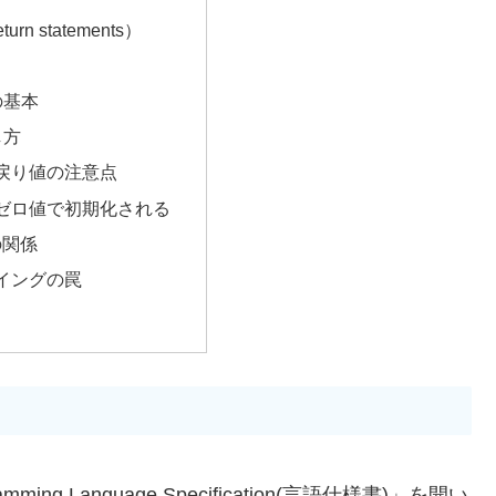
turn statements）
文の基本
し方
戻り値の注意点
ゼロ値で初期化される
との関係
イングの罠
ng Language Specification(言語仕様書)」を開い