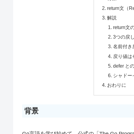
return文（Re
解説
return
3つの戻
名前付き
戻り値は
defer 
シャドー
おわりに
背景
Go言語を学び始めて、公式の「The Go Programmi