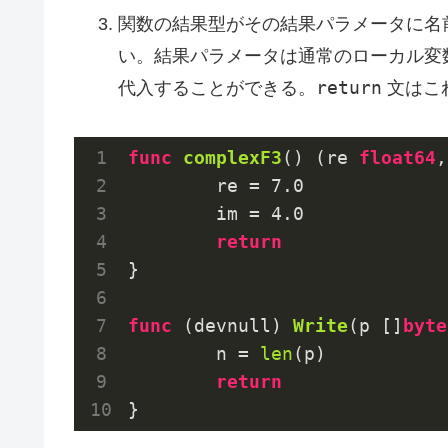
関数の結果型がその結果パラメータに名
い。結果パラメータは通常のローカル変
return
代入することができる。
文はこ
func
complexF3
()
(re 
float64
,
	re = 
7.0
	im = 
4.0
return
}

func
(devnull)
Write
(p []
byte
	n = 
len
(p)

return