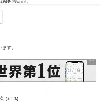
は
約7分
で読めます。
います。
次