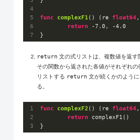
func
complexF1
()
(re 
float64
,
return
-7.0
, 
-4.0
return
文の式リストは、複数値を返す
その関数から返された各値がそれぞれの
return
リストする
文が続くかのように
る。
func
complexF2
()
(re 
float64
,
return
 complexF1()
