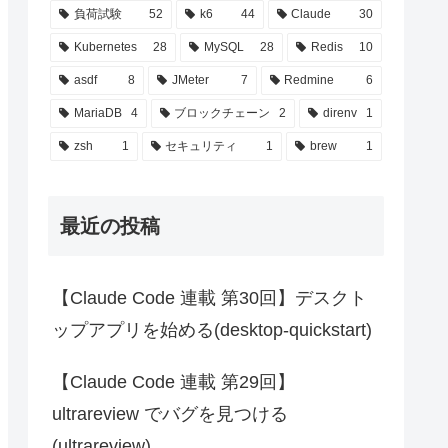
負荷試験
52
k6
44
Claude
30
Kubernetes
28
MySQL
28
Redis
10
asdf
8
JMeter
7
Redmine
6
MariaDB
4
ブロックチェーン
2
direnv
1
zsh
1
セキュリティ
1
brew
1
最近の投稿
【Claude Code 連載 第30回】デスクト
ップアプリを始める(desktop-quickstart)
【Claude Code 連載 第29回】
ultrareview でバグを見つける
(ultrareview)