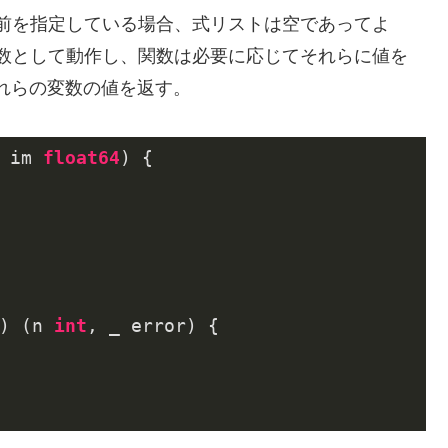
前を指定している場合、式リストは空であってよ
数として動作し、関数は必要に応じてそれらに値を
れらの変数の値を返す。
 im 
float64
)
 {

)
(n 
int
, _ error)
 {
