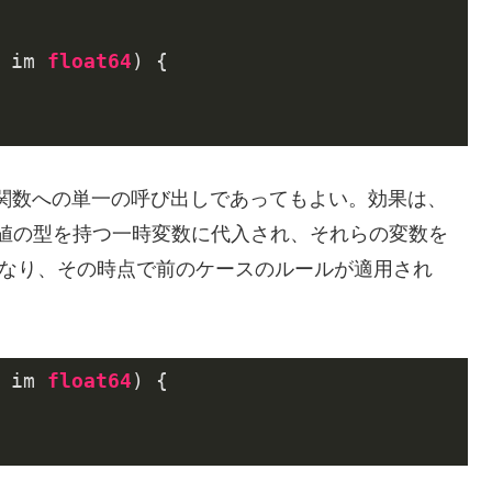
 im 
float64
)
 {

関数への単一の呼び出しであってもよい。効果は、
値の型を持つ一時変数に代入され、それらの変数を
なり、その時点で前のケースのルールが適用され
 im 
float64
)
 {
