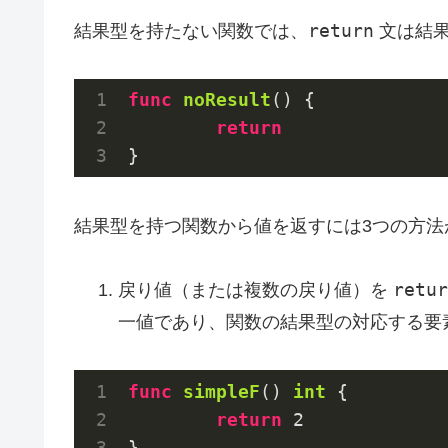
return
結果型を持たない関数では、
文は結果
func
noResult
()
 {

return
結果型を持つ関数から値を返すには3つの方法
retur
戻り値（または複数の戻り値）を
一値であり、関数の結果型の対応する要
func
simpleF
()
int
 {

return
2
}
