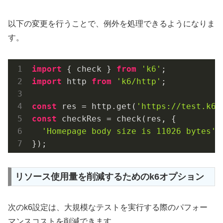
以下の変更を行うことで、例外を処理できるようになりま
す。
import
 { check } 
from
'k6'
import
 http 
from
'k6/http'
;

const
 res = http.get(
'https://test.k6.
const
 checkRes = check(res, {

'Homepage body size is 11026 bytes'
:
});
リソース使用量を削減するためのk6オプション
次のk6設定は、大規模なテストを実行する際のパフォー
マンスコストを削減できます。