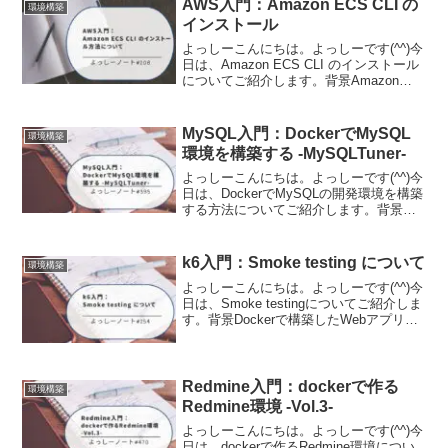
AWS入門：Amazon ECS CLI の
環境構築
インストール
よっしーこんにちは。よっしーです(^^)今
日は、Amazon ECS CLI のインストール
についてご紹介します。背景Amazon
ECS CLI をインストールする機会があっ
たので、備忘のため残しておきます。イ
ンストール手順本記事のインス...
MySQL入門：DockerでMySQL
環境構築
環境を構築する -MySQLTuner-
よっしーこんにちは。よっしーです(^^)今
日は、DockerでMySQLの開発環境を構築
する方法についてご紹介します。背景
MySQLの開発環境をDockerで構築する機
会があったので、そのときの内容を備忘
として残しています。この記事のベー
k6入門：Smoke testing について
環境構築
ス...
よっしーこんにちは。よっしーです(^^)今
日は、Smoke testingについてご紹介しま
す。背景Dockerで構築したWebアプリの
開発環境において、k6を利用した負荷テ
ストについて調査したときの内容を備忘
として残しました。開発環境のソ...
Redmine入門：dockerで作る
環境構築
Redmine環境 -Vol.3-
よっしーこんにちは。よっしーです(^^)今
日は、dockerで作るRedmine環境につい