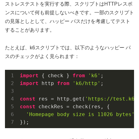
ストレステストを実行する際、スクリプトはHTTPレスポ
ンスについて何も前提しないべきです。一部のスクリプト
の見落としとして、ハッピー パスだけを考慮してテスト
することがあります。
たとえば、k6スクリプトでは、以下のようなハッピー パ
スのチェックがよく見られます：
import
 { check } 
from
'k6'
import
 http 
from
'k6/http'
;

const
 res = http.get(
'https://test.k6.
const
 checkRes = check(res, {

'Homepage body size is 11026 bytes'
:
});