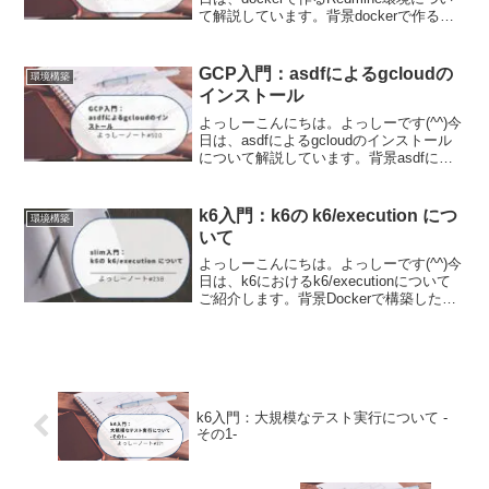
て解説しています。背景dockerで作る
Redmine環境について調査する機会があ
りましたので、その時の内容を備忘とし
て記事に残しました。構成ファイル...
GCP入門：asdfによるgcloudの
環境構築
インストール
よっしーこんにちは。よっしーです(^^)今
日は、asdfによるgcloudのインストール
について解説しています。背景asdfによ
るgcloudのインストールについて調査す
る機会がありましたので、その時の内容
を備忘として記事に残しました。gc...
k6入門：k6の k6/execution につ
環境構築
いて
よっしーこんにちは。よっしーです(^^)今
日は、k6におけるk6/executionについて
ご紹介します。背景Dockerで構築した
Webアプリの開発環境において、k6の
k6/executionについて調査したときの内容
を備忘として残しまし...
k6入門：大規模なテスト実行について -
その1-